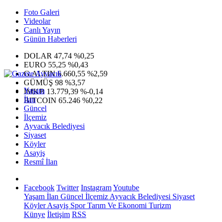
Foto Galeri
Videolar
Canlı Yayın
Günün Haberleri
DOLAR
47,74
%0,25
EURO
55,25
%0,43
G.ALTIN
6.660,55
%2,59
GÜMÜŞ
98
%3,57
Yaşam
IMKB
13.779,39
%-0,14
İlan
BITCOIN
65.246
%0,22
Güncel
İlçemiz
Ayvacık Belediyesi
Siyaset
Köyler
Asayiş
Resmî İlan
Facebook
Twitter
Instagram
Youtube
Yaşam
İlan
Güncel
İlçemiz
Ayvacık Belediyesi
Siyaset
Köyler
Asayiş
Spor
Tarım Ve Ekonomi
Turizm
Künye
İletişim
RSS