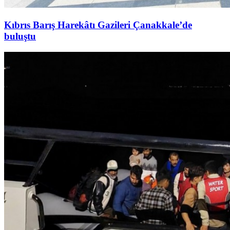
Kıbrıs Barış Harekâtı Gazileri Çanakkale’de
buluştu