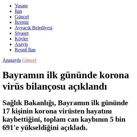
Yaşam
İlan
Güncel
İlçemiz
Ayvacık Belediyesi
Siyaset
Köyler
Asayiş
Resmî İlan
Anasayfa
Güncel
Bayramın ilk gününde korona
virüs bilançosu açıklandı
Sağlık Bakanlığı, Bayramın ilk gününde
17 kişinin korona virüsten hayatını
kaybettiğini, toplam can kaybının 5 bin
691'e yükseldiğini açıkladı.