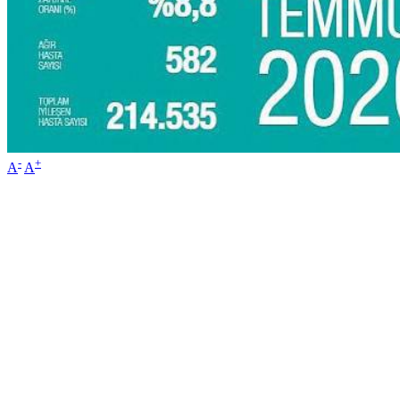
-
+
A
A