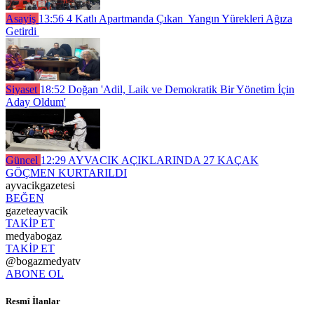
Asayiş
13:56
4 Katlı Apartmanda Çıkan Yangın Yürekleri Ağıza
Getirdi
Siyaset
18:52
Doğan 'Adil, Laik ve Demokratik Bir Yönetim İçin
Aday Oldum'
Güncel
12:29
AYVACIK AÇIKLARINDA 27 KAÇAK
GÖÇMEN KURTARILDI
ayvacikgazetesi
BEĞEN
gazeteayvacik
TAKİP ET
medyabogaz
TAKİP ET
@bogazmedyatv
ABONE OL
Resmî İlanlar