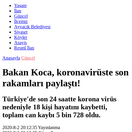
Yaşam
İlan
Güncel
İlçemiz
Ayvacık Belediyesi
Siyaset
Köyler
Asayiş
Resmî İlan
Anasayfa
Güncel
Bakan Koca, koronavirüste son
rakamları paylaştı!
Türkiye'de son 24 saatte korona virüs
nedeniyle 18 kişi hayatını kaybetti,
toplam can kaybı 5 bin 728 oldu.
2020-8-2 20:12:35
Yayınlanma