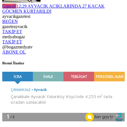
Güncel
12:29
AYVACIK AÇIKLARINDA 27 KAÇAK
GÖÇMEN KURTARILDI
ayvacikgazetesi
BEĞEN
gazeteayvacik
TAKİP ET
medyabogaz
TAKİP ET
@bogazmedyatv
ABONE OL
Resmî İlanlar