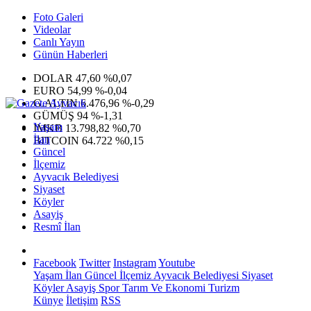
Foto Galeri
Videolar
Canlı Yayın
Günün Haberleri
DOLAR
47,60
%0,07
EURO
54,99
%-0,04
G.ALTIN
6.476,96
%-0,29
GÜMÜŞ
94
%-1,31
Yaşam
IMKB
13.798,82
%0,70
İlan
BITCOIN
64.722
%0,15
Güncel
İlçemiz
Ayvacık Belediyesi
Siyaset
Köyler
Asayiş
Resmî İlan
Facebook
Twitter
Instagram
Youtube
Yaşam
İlan
Güncel
İlçemiz
Ayvacık Belediyesi
Siyaset
Köyler
Asayiş
Spor
Tarım Ve Ekonomi
Turizm
Künye
İletişim
RSS