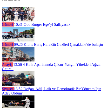
Güncel
10:31
Odd Burger Ege’yi Sallayacak!
Güncel
09:26
Kıbrıs Barış Harekâtı Gazileri Çanakkale’de buluştu
Asayiş
13:56
4 Katlı Apartmanda Çıkan Yangın Yürekleri Ağıza
Getirdi
Siyaset
18:52
Doğan 'Adil, Laik ve Demokratik Bir Yönetim İçin
Aday Oldum'