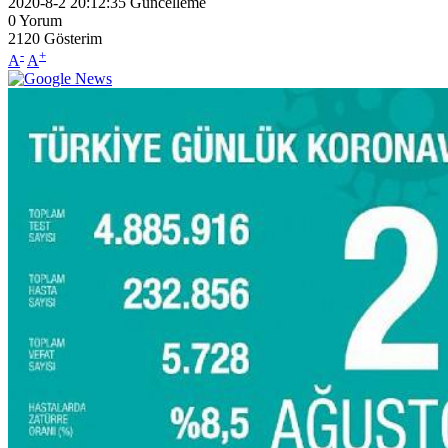
2020-8-2 20:12:35
Güncelleme
0
Yorum
2120
Gösterim
-
+
A
A