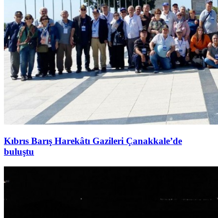
Kıbrıs Barış Harekâtı Gazileri Çanakkale’de
buluştu