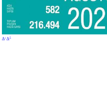
-
+
A
A