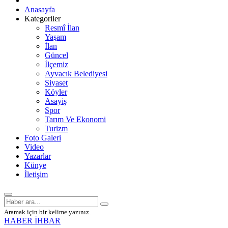
Anasayfa
Kategoriler
Resmî İlan
Yaşam
İlan
Güncel
İlçemiz
Ayvacık Belediyesi
Siyaset
Köyler
Asayiş
Spor
Tarım Ve Ekonomi
Turizm
Foto Galeri
Video
Yazarlar
Künye
İletişim
Aramak için bir kelime yazınız.
HABER İHBAR