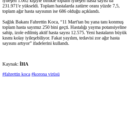
iyileşen 1.002 kişiyle birlikte toplam iyileşen hasta sayısı da
231.971'e yükseldi. Toplam hastalarda zatürre oranı yüzde 7,5,
toplam ağır hasta sayısının ise 686 olduğu açıklandı.
Sağlık Bakanı Fahrettin Koca, “11 Mart'tan bu yana tanı konmuş
toplam hasta sayımız 250 bini geçti. Hastalığı yayma potansiyeline
sahip, izole edilmiş aktif hasta sayısı 12.575. Yeni hastaların büyük
kısmı kolay iyileşebiliyor. Fakat yayılım, tedavisi zor ağır hasta
sayısını artıyor” ifadelerini kullandı.
Kaynak:
İHA
#fahrettin koca
#korona virüsü