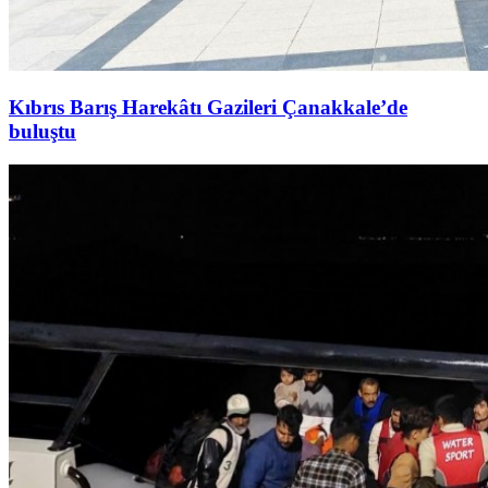
Kıbrıs Barış Harekâtı Gazileri Çanakkale’de
buluştu