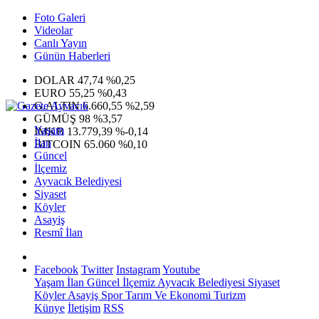
Foto Galeri
Videolar
Canlı Yayın
Günün Haberleri
DOLAR
47,74
%0,25
EURO
55,25
%0,43
G.ALTIN
6.660,55
%2,59
GÜMÜŞ
98
%3,57
Yaşam
IMKB
13.779,39
%-0,14
İlan
BITCOIN
65.060
%0,10
Güncel
İlçemiz
Ayvacık Belediyesi
Siyaset
Köyler
Asayiş
Resmî İlan
Facebook
Twitter
Instagram
Youtube
Yaşam
İlan
Güncel
İlçemiz
Ayvacık Belediyesi
Siyaset
Köyler
Asayiş
Spor
Tarım Ve Ekonomi
Turizm
Künye
İletişim
RSS