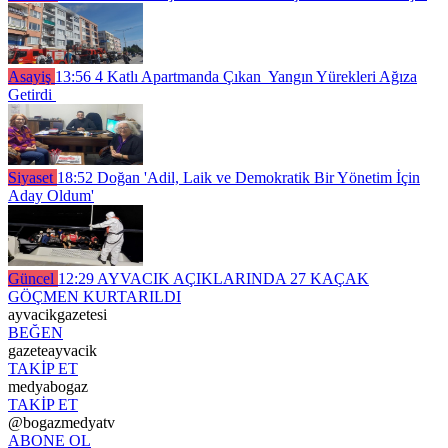
Asayiş
13:56
4 Katlı Apartmanda Çıkan Yangın Yürekleri Ağıza
Getirdi
Siyaset
18:52
Doğan 'Adil, Laik ve Demokratik Bir Yönetim İçin
Aday Oldum'
Güncel
12:29
AYVACIK AÇIKLARINDA 27 KAÇAK
GÖÇMEN KURTARILDI
ayvacikgazetesi
BEĞEN
gazeteayvacik
TAKİP ET
medyabogaz
TAKİP ET
@bogazmedyatv
ABONE OL