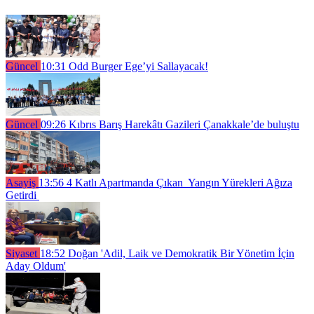
Güncel
10:31
Odd Burger Ege’yi Sallayacak!
Güncel
09:26
Kıbrıs Barış Harekâtı Gazileri Çanakkale’de buluştu
Asayiş
13:56
4 Katlı Apartmanda Çıkan Yangın Yürekleri Ağıza
Getirdi
Siyaset
18:52
Doğan 'Adil, Laik ve Demokratik Bir Yönetim İçin
Aday Oldum'