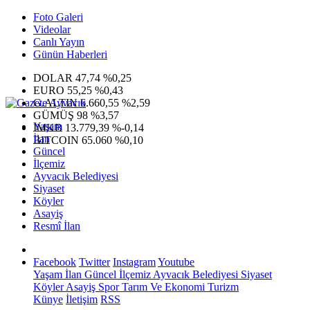
Foto Galeri
Videolar
Canlı Yayın
Günün Haberleri
DOLAR
47,74
%0,25
EURO
55,25
%0,43
G.ALTIN
6.660,55
%2,59
GÜMÜŞ
98
%3,57
Yaşam
IMKB
13.779,39
%-0,14
İlan
BITCOIN
65.060
%0,10
Güncel
İlçemiz
Ayvacık Belediyesi
Siyaset
Köyler
Asayiş
Resmî İlan
Facebook
Twitter
Instagram
Youtube
Yaşam
İlan
Güncel
İlçemiz
Ayvacık Belediyesi
Siyaset
Köyler
Asayiş
Spor
Tarım Ve Ekonomi
Turizm
Künye
İletişim
RSS