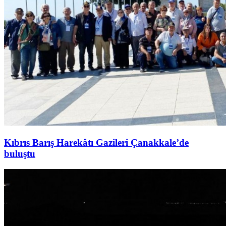
Kıbrıs Barış Harekâtı Gazileri Çanakkale’de
buluştu