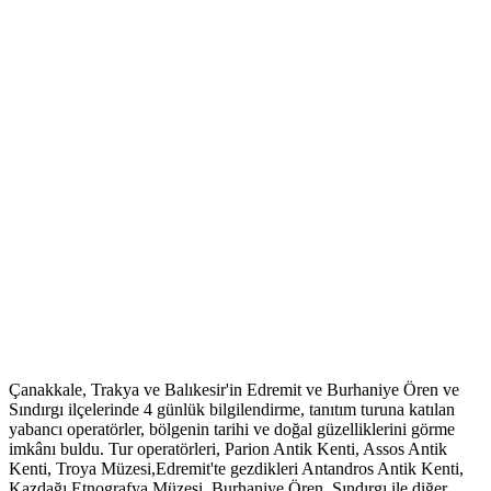
Çanakkale, Trakya ve Balıkesir'in Edremit ve Burhaniye Ören ve
Sındırgı ilçelerinde 4 günlük bilgilendirme, tanıtım turuna katılan
yabancı operatörler, bölgenin tarihi ve doğal güzelliklerini görme
imkânı buldu. Tur operatörleri, Parion Antik Kenti, Assos Antik
Kenti, Troya Müzesi,Edremit'te gezdikleri Antandros Antik Kenti,
Kazdağı Etnografya Müzesi, Burhaniye Ören, Sındırgı ile diğer