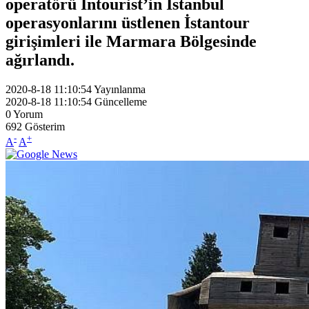
operatörü Intourist’in İstanbul
operasyonlarını üstlenen İstantour
girişimleri ile Marmara Bölgesinde
ağırlandı.
2020-8-18 11:10:54
Yayınlanma
2020-8-18 11:10:54
Güncelleme
0
Yorum
692
Gösterim
-
+
A
A