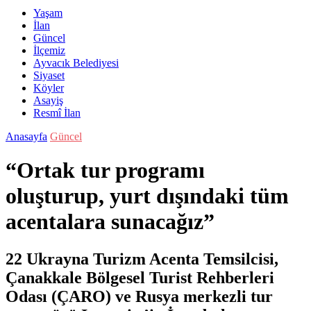
Yaşam
İlan
Güncel
İlçemiz
Ayvacık Belediyesi
Siyaset
Köyler
Asayiş
Resmî İlan
Anasayfa
Güncel
“Ortak tur programı
oluşturup, yurt dışındaki tüm
acentalara sunacağız”
22 Ukrayna Turizm Acenta Temsilcisi,
Çanakkale Bölgesel Turist Rehberleri
Odası (ÇARO) ve Rusya merkezli tur