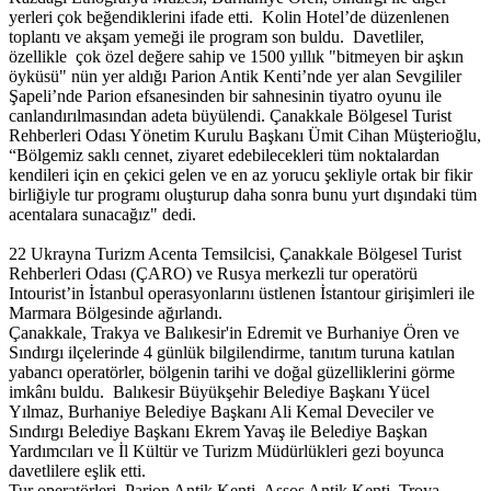
yerleri çok beğendiklerini ifade etti. Kolin Hotel’de düzenlenen
toplantı ve akşam yemeği ile program son buldu. Davetliler,
özellikle çok özel değere sahip ve 1500 yıllık "bitmeyen bir aşkın
öyküsü" nün yer aldığı Parion Antik Kenti’nde yer alan Sevgililer
Şapeli’nde Parion efsanesinden bir sahnesinin tiyatro oyunu ile
canlandırılmasından adeta büyülendi. Çanakkale Bölgesel Turist
Rehberleri Odası Yönetim Kurulu Başkanı Ümit Cihan Müşterioğlu,
“Bölgemiz saklı cennet, ziyaret edebilecekleri tüm noktalardan
kendileri için en çekici gelen ve en az yorucu şekliyle ortak bir fikir
birliğiyle tur programı oluşturup daha sonra bunu yurt dışındaki tüm
acentalara sunacağız" dedi.
22 Ukrayna Turizm Acenta Temsilcisi, Çanakkale Bölgesel Turist
Rehberleri Odası (ÇARO) ve Rusya merkezli tur operatörü
Intourist’in İstanbul operasyonlarını üstlenen İstantour girişimleri ile
Marmara Bölgesinde ağırlandı.
Çanakkale, Trakya ve Balıkesir'in Edremit ve Burhaniye Ören ve
Sındırgı ilçelerinde 4 günlük bilgilendirme, tanıtım turuna katılan
yabancı operatörler, bölgenin tarihi ve doğal güzelliklerini görme
imkânı buldu. Balıkesir Büyükşehir Belediye Başkanı Yücel
Yılmaz, Burhaniye Belediye Başkanı Ali Kemal Deveciler ve
Sındırgı Belediye Başkanı Ekrem Yavaş ile Belediye Başkan
Yardımcıları ve İl Kültür ve Turizm Müdürlükleri gezi boyunca
davetlilere eşlik etti.
Tur operatörleri, Parion Antik Kenti, Assos Antik Kenti, Troya