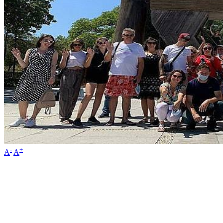
-
+
A
A