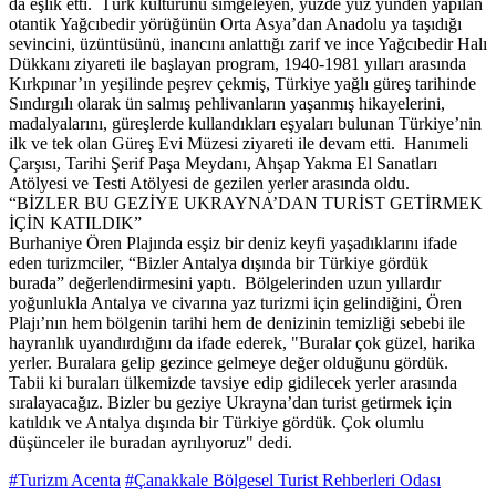
da eşlik etti. Türk kültürünü simgeleyen, yüzde yüz yünden yapılan
otantik Yağcıbedir yörüğünün Orta Asya’dan Anadolu ya taşıdığı
sevincini, üzüntüsünü, inancını anlattığı zarif ve ince Yağcıbedir Halı
Dükkanı ziyareti ile başlayan program, 1940-1981 yılları arasında
Kırkpınar’ın yeşilinde peşrev çekmiş, Türkiye yağlı güreş tarihinde
Sındırgılı olarak ün salmış pehlivanların yaşanmış hikayelerini,
madalyalarını, güreşlerde kullandıkları eşyaları bulunan Türkiye’nin
ilk ve tek olan Güreş Evi Müzesi ziyareti ile devam etti. Hanımeli
Çarşısı, Tarihi Şerif Paşa Meydanı, Ahşap Yakma El Sanatları
Atölyesi ve Testi Atölyesi de gezilen yerler arasında oldu.
“BİZLER BU GEZİYE UKRAYNA’DAN TURİST GETİRMEK
İÇİN KATILDIK”
Burhaniye Ören Plajında esşiz bir deniz keyfi yaşadıklarını ifade
eden turizmciler, “Bizler Antalya dışında bir Türkiye gördük
burada” değerlendirmesini yaptı. Bölgelerinden uzun yıllardır
yoğunlukla Antalya ve civarına yaz turizmi için gelindiğini, Ören
Plajı’nın hem bölgenin tarihi hem de denizinin temizliği sebebi ile
hayranlık uyandırdığını da ifade ederek, "Buralar çok güzel, harika
yerler. Buralara gelip gezince gelmeye değer olduğunu gördük.
Tabii ki buraları ülkemizde tavsiye edip gidilecek yerler arasında
sıralayacağız. Bizler bu geziye Ukrayna’dan turist getirmek için
katıldık ve Antalya dışında bir Türkiye gördük. Çok olumlu
düşünceler ile buradan ayrılıyoruz" dedi.
#Turizm Acenta
#Çanakkale Bölgesel Turist Rehberleri Odası