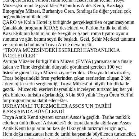
Müzesi,Edremit'te gezdikleri Antandros Antik Kenti, Kazdağı
Etnografya Müzesi, Burhaniye Ören, Sındırgı ile diğer yerleri çok
beğendiklerini ifade etti.
ÇARO ve Kolin Hotel iş birliğinde gerçekleştirilen organizasyonun
Çanakkale programı İÇDAŞ destekleri ve Parion Antik kentinde
Kazı Ekibinin katılımları ile Sevgililer Şapeli roma tiyatro oyunu
sunumu ve gün batımı seyri ile başladı. Gezi, Şehir Merkezi tanıtımı
ve kordonda bulunan Truva Atı ile devam etti.
“TROYA MÜZESİNDEKİ ESERLERİ HAYRANLIKLA
İNCELEDİLER”
Avrupa Müzeler Birliği Yılın Müzesi (EMYA) yarışmasında finale
kalan ve Time dergisinin dünyada görülmesi gereken 100 yer
listesine giren Troya Müzesi ziyaret edildi. Ukraynalı turizmciler,
Troas bölgesindeki ören yerlerinden çıkan eserlerden oluşan 2 bin
arkeolojik eserin sergilendiği Troya Müzesi’ni büyük bir dikkatle
gezdi. Müzedeki eserleri hayranlıkla inceleyen turizmciler, her yıl
yüz binlerce turistin ağırlandığı, 5 bin 500 yıllık Troya Ören Yeri’ni
tur programlarına dahil edecekler.
UKRAYNALI TURİZMCİLER ASSOS’UN TARİHİ
KARŞISINDA BÜYÜLENDİ
Troya Antik Kenti ziyareti sonrası Assos’a geçildi. Tarihe tanıklık
ederken ünlü filozof Aristoteles’i de topraklarında ağırlayan Assos
Antik Kenti kapılarını bu kez de Ukraynalı turizmciler için açtı.
Hem doğa manzarası hem de tarihi karşısında büyülenen turizmciler,