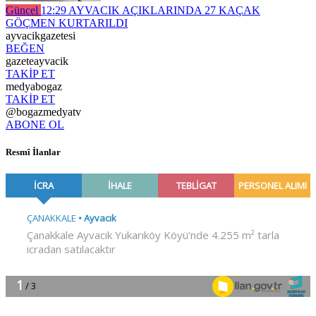
Güncel
12:29
AYVACIK AÇIKLARINDA 27 KAÇAK
GÖÇMEN KURTARILDI
ayvacikgazetesi
BEĞEN
gazeteayvacik
TAKİP ET
medyabogaz
TAKİP ET
@bogazmedyatv
ABONE OL
Resmî İlanlar