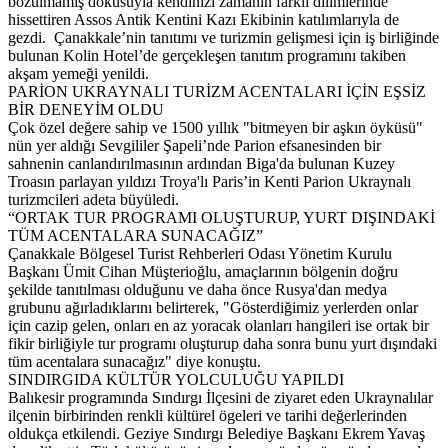
bozulmamış dokusuyla kendinizi zamanın farklı dilimlerinde
hissettiren Assos Antik Kentini Kazı Ekibinin katılımlarıyla de
gezdi. Çanakkale’nin tanıtımı ve turizmin gelişmesi için iş birliğinde
bulunan Kolin Hotel’de gerçekleşen tanıtım programını takiben
akşam yemeği yenildi.
PARİON UKRAYNALI TURİZM ACENTALARI İÇİN EŞSİZ
BİR DENEYİM OLDU
Çok özel değere sahip ve 1500 yıllık "bitmeyen bir aşkın öyküsü"
nün yer aldığı Sevgililer Şapeli’nde Parion efsanesinden bir
sahnenin canlandırılmasının ardından Biga'da bulunan Kuzey
Troasın parlayan yıldızı Troya'lı Paris’in Kenti Parion Ukraynalı
turizmcileri adeta büyüledi.
“ORTAK TUR PROGRAMI OLUŞTURUP, YURT DIŞINDAKİ
TÜM ACENTALARA SUNACAĞIZ”
Çanakkale Bölgesel Turist Rehberleri Odası Yönetim Kurulu
Başkanı Ümit Cihan Müşterioğlu, amaçlarının bölgenin doğru
şekilde tanıtılması olduğunu ve daha önce Rusya'dan medya
grubunu ağırladıklarını belirterek, "Gösterdiğimiz yerlerden onlar
için cazip gelen, onları en az yoracak olanları hangileri ise ortak bir
fikir birliğiyle tur programı oluşturup daha sonra bunu yurt dışındaki
tüm acentalara sunacağız" diye konuştu.
SINDIRGIDA KÜLTÜR YOLCULUĞU YAPILDI
Balıkesir programında Sındırgı İlçesini de ziyaret eden Ukraynalılar
ilçenin birbirinden renkli kültürel ögeleri ve tarihi değerlerinden
oldukça etkilendi. Geziye Sındırgı Belediye Başkanı Ekrem Yavaş