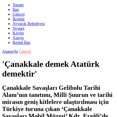
Yaşam
İlan
Güncel
İlçemiz
Ayvacık Belediyesi
Siyaset
Köyler
Asayiş
Resmî İlan
Anasayfa
Güncel
'Çanakkale demek Atatürk
demektir'
Çanakkale Savaşları Gelibolu Tarihi
Alanı’nın tanıtımı, Milli Şuurun ve tarihi
mirasın geniş kitlelere ulaştırılması için
Türkiye turuna çıkan ‘Çanakkale
Savaşları Mobil Müzesi’ Kdz. Ereğli’de