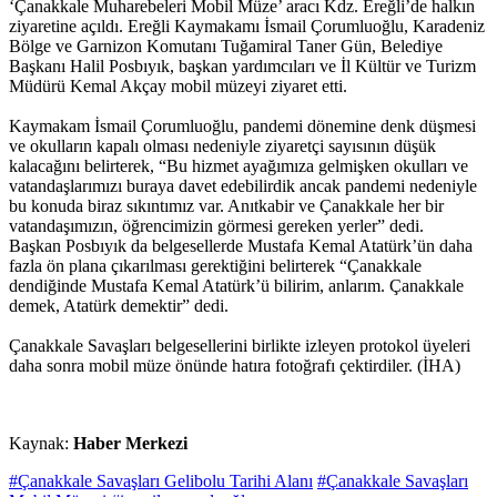
‘Çanakkale Muharebeleri Mobil Müze’ aracı Kdz. Ereğli’de halkın
ziyaretine açıldı. Ereğli Kaymakamı İsmail Çorumluoğlu, Karadeniz
Bölge ve Garnizon Komutanı Tuğamiral Taner Gün, Belediye
Başkanı Halil Posbıyık, başkan yardımcıları ve İl Kültür ve Turizm
Müdürü Kemal Akçay mobil müzeyi ziyaret etti.
Kaymakam İsmail Çorumluoğlu, pandemi dönemine denk düşmesi
ve okulların kapalı olması nedeniyle ziyaretçi sayısının düşük
kalacağını belirterek, “Bu hizmet ayağımıza gelmişken okulları ve
vatandaşlarımızı buraya davet edebilirdik ancak pandemi nedeniyle
bu konuda biraz sıkıntımız var. Anıtkabir ve Çanakkale her bir
vatandaşımızın, öğrencimizin görmesi gereken yerler” dedi.
Başkan Posbıyık da belgesellerde Mustafa Kemal Atatürk’ün daha
fazla ön plana çıkarılması gerektiğini belirterek “Çanakkale
dendiğinde Mustafa Kemal Atatürk’ü bilirim, anlarım. Çanakkale
demek, Atatürk demektir” dedi.
Çanakkale Savaşları belgesellerini birlikte izleyen protokol üyeleri
daha sonra mobil müze önünde hatıra fotoğrafı çektirdiler. (İHA)
Kaynak:
Haber Merkezi
#Çanakkale Savaşları Gelibolu Tarihi Alanı
#Çanakkale Savaşları