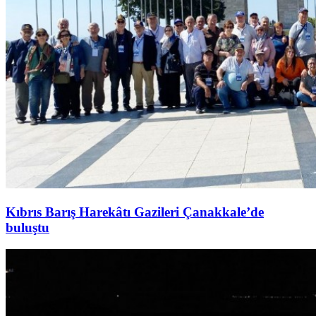
Kıbrıs Barış Harekâtı Gazileri Çanakkale’de
buluştu