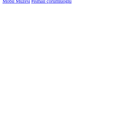
Mobil Müzesi
#ismail çorumluoğlu