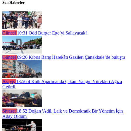
Son Haberler
Güncel
10:31
Odd Burger Ege’yi Sallayacak!
Güncel
09:26
Kıbrıs Barış Harekâtı Gazileri Çanakkale’de buluştu
Asayiş
13:56
4 Katlı Apartmanda Çıkan Yangın Yürekleri Ağıza
Getirdi
Siyaset
18:52
Doğan 'Adil, Laik ve Demokratik Bir Yönetim İçin
Aday Oldum'