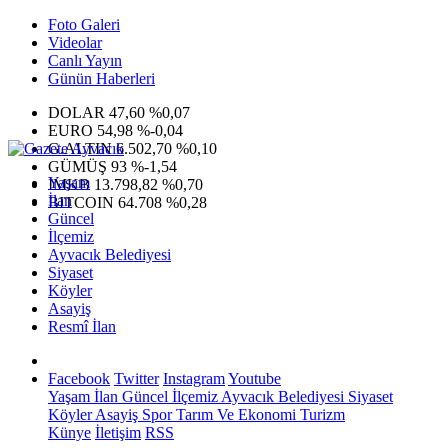
Foto Galeri
Videolar
Canlı Yayın
Günün Haberleri
DOLAR
47,60
%0,07
EURO
54,98
%-0,04
G.ALTIN
6.502,70
%0,10
GÜMÜŞ
93
%-1,54
Yaşam
IMKB
13.798,82
%0,70
İlan
BITCOIN
64.708
%0,28
Güncel
İlçemiz
Ayvacık Belediyesi
Siyaset
Köyler
Asayiş
Resmî İlan
Facebook
Twitter
Instagram
Youtube
Yaşam
İlan
Güncel
İlçemiz
Ayvacık Belediyesi
Siyaset
Köyler
Asayiş
Spor
Tarım Ve Ekonomi
Turizm
Künye
İletişim
RSS