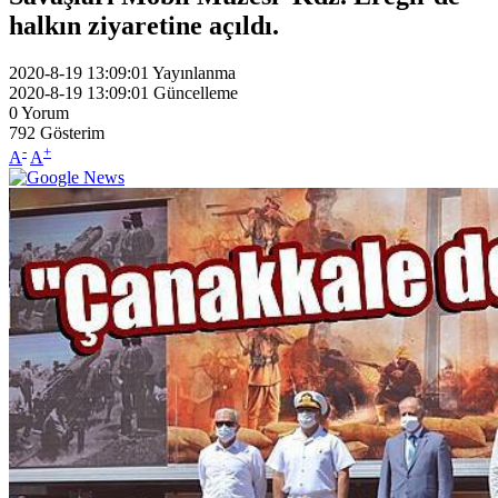
halkın ziyaretine açıldı.
2020-8-19 13:09:01
Yayınlanma
2020-8-19 13:09:01
Güncelleme
0
Yorum
792
Gösterim
-
+
A
A