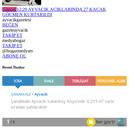
Güncel
12:29
AYVACIK AÇIKLARINDA 27 KAÇAK
GÖÇMEN KURTARILDI
ayvacikgazetesi
BEĞEN
gazeteayvacik
TAKİP ET
medyabogaz
TAKİP ET
@bogazmedyatv
ABONE OL
Resmî İlanlar