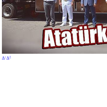
-
+
A
A