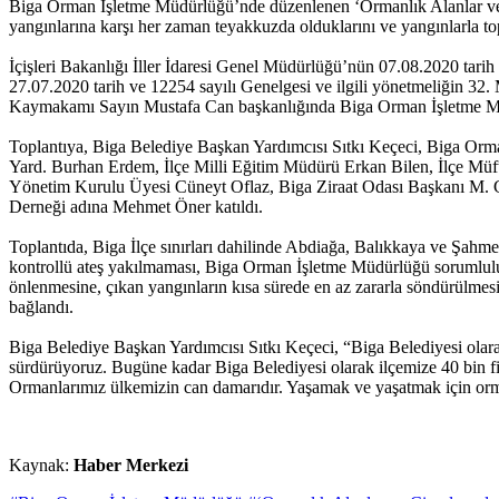
Biga Orman İşletme Müdürlüğü’nde düzenlenen ‘Ormanlık Alanlar ve Civ
yangınlarına karşı her zaman teyakkuzda olduklarını ve yangınlarla t
İçişleri Bakanlığı İller İdaresi Genel Müdürlüğü’nün 07.08.2020 tari
27.07.2020 tarih ve 12254 sayılı Genelgesi ve ilgili yönetmeliğin 32
Kaymakamı Sayın Mustafa Can başkanlığında Biga Orman İşletme M
Toplantıya, Biga Belediye Başkan Yardımcısı Sıtkı Keçeci, Biga Or
Yard. Burhan Erdem, İlçe Milli Eğitim Müdürü Erkan Bilen, İlçe Müf
Yönetim Kurulu Üyesi Cüneyt Oflaz, Biga Ziraat Odası Başkanı M. G
Derneği adına Mehmet Öner katıldı.
Toplantıda, Biga İlçe sınırları dahilinde Abdiağa, Balıkkaya ve Şahm
kontrollü ateş yakılmaması, Biga Orman İşletme Müdürlüğü sorumluluk
önlenmesine, çıkan yangınların kısa sürede en az zararla söndürülmesine
bağlandı.
Biga Belediye Başkan Yardımcısı Sıtkı Keçeci, “Biga Belediyesi olarak 
sürdürüyoruz. Bugüne kadar Biga Belediyesi olarak ilçemize 40 bin fi
Ormanlarımız ülkemizin can damarıdır. Yaşamak ve yaşatmak için orm
Kaynak:
Haber Merkezi