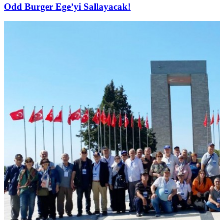
Odd Burger Ege’yi Sallayacak!