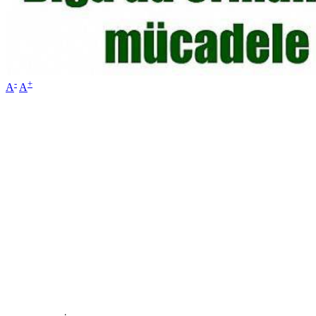
-
+
A
A