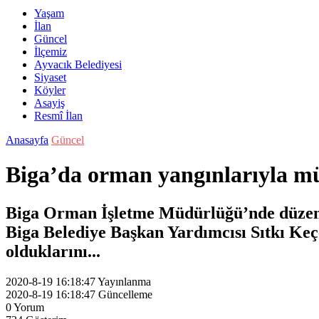
Yaşam
İlan
Güncel
İlçemiz
Ayvacık Belediyesi
Siyaset
Köyler
Asayiş
Resmî İlan
Anasayfa
Güncel
Biga’da orman yangınlarıyla mü
Biga Orman İşletme Müdürlüğü’nde düzenle
Biga Belediye Başkan Yardımcısı Sıtkı Keçe
olduklarını...
2020-8-19 16:18:47
Yayınlanma
2020-8-19 16:18:47
Güncelleme
0
Yorum