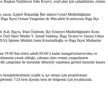
aşkan Yardımcısı Sıtkı Keçeci, yeşil alan için çalıştıklarını, orman
yazısı, İçişleri Bakanlığı İller idaresi Genel Müdürlüğünün
li Biga İlçesi Orman Yangınları ile Mücadele Komisyonu Biga İlçe
ad. Kıd. Bşçvş. İrfan Özdemir, İlçe Emniyet Müdürlüğünden Kom.
 Özel İdare Müdür V. İsmail Satılmış, Biga Ticaret ve Sanayi Odası
EDAŞ İşletme Müdürü Sami Kösehaliloğlu ve Biga İlçesi Muhtarlar
saat 19.00’dan ertesi sabah 09.00’a kadar mangal/semaver/ateş ve
ılmasının yasak olduğu, çıkması olası orman yangınlarının
ik çalışmalar ile kurumlar itibariyle yapılması gerekli hususlar karara
hemşehrilerimizin yeşille iç içe olması için projelerimizi
kiplerimiz 7/24 hem ilçemiz hem de bölgemiz için teyakkuzda.