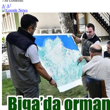
734
Gösterim
-
+
A
A