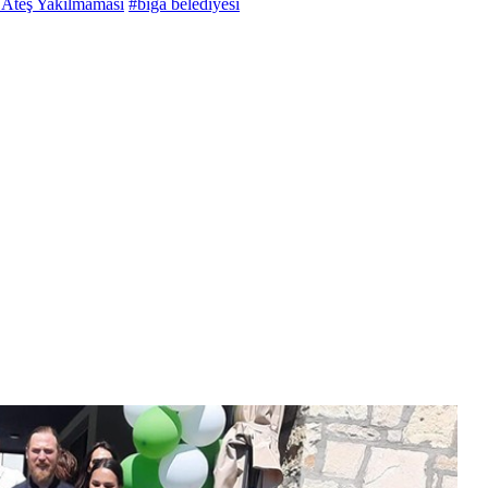
a Ateş Yakılmaması
#biga belediyesi