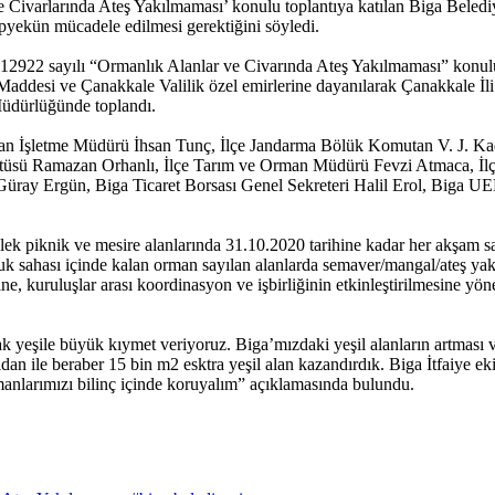
arlarında Ateş Yakılmaması’ konulu toplantıya katılan Biga Belediye B
opyekün mücadele edilmesi gerektiğini söyledi.
h 12922 sayılı “Ormanlık Alanlar ve Civarında Ateş Yakılmaması” konulu 
. Maddesi ve Çanakkale Valilik özel emirlerine dayanılarak Çanakkale İ
üdürlüğünde toplandı.
man İşletme Müdürü İhsan Tunç, İlçe Jandarma Bölük Komutan V. J. K
tüsü Ramazan Orhanlı, İlçe Tarım ve Orman Müdürü Fevzi Atmaca, İlçe
üray Ergün, Biga Ticaret Borsası Genel Sekreteri Halil Erol, Biga U
elek piknik ve mesire alanlarında 31.10.2020 tarihine kadar her akşam 
 sahası içinde kalan orman sayılan alanlarda semaver/mangal/ateş yak
, kuruluşlar arası koordinasyon ve işbirliğinin etkinleştirilmesine yönel
yeşile büyük kıymet veriyoruz. Biga’mızdaki yeşil alanların artması ve 
dan ile beraber 15 bin m2 esktra yeşil alan kazandırdık. Biga İtfaiye e
anlarımızı bilinç içinde koruyalım” açıklamasında bulundu.