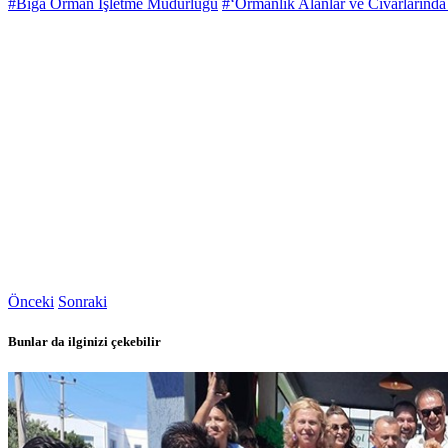
#Biga Orman İşletme Müdürlüğü
#‘Ormanlık Alanlar ve Civarlarınd
Önceki
Sonraki
Bunlar da ilginizi çekebilir