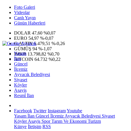
Foto Galeri
Videolar
Canlı Yayın
Günün Haberleri
DOLAR
47,60
%0,07
EURO
54,97
%-0,07
G.ALTIN
6.479,51
%-0,26
GÜMÜŞ
94
%-1,07
Yaşam
IMKB
13.798,82
%0,70
İlan
BITCOIN
64.732
%0,22
Güncel
İlçemiz
Ayvacık Belediyesi
Siyaset
Köyler
Asayiş
Resmî İlan
Facebook
Twitter
Instagram
Youtube
Yaşam
İlan
Güncel
İlçemiz
Ayvacık Belediyesi
Siyaset
Köyler
Asayiş
Spor
Tarım Ve Ekonomi
Turizm
Künye
İletişim
RSS