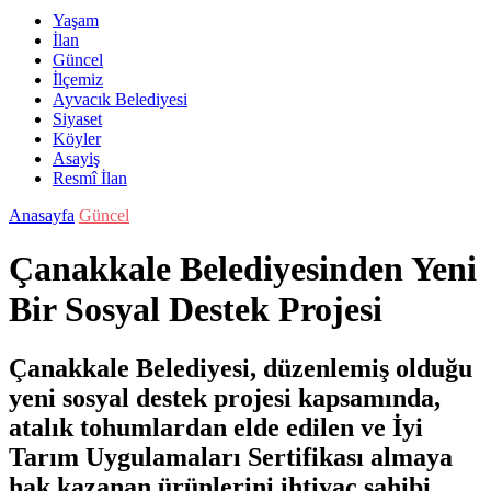
Yaşam
İlan
Güncel
İlçemiz
Ayvacık Belediyesi
Siyaset
Köyler
Asayiş
Resmî İlan
Anasayfa
Güncel
Çanakkale Belediyesinden Yeni
Bir Sosyal Destek Projesi
Çanakkale Belediyesi, düzenlemiş olduğu
yeni sosyal destek projesi kapsamında,
atalık tohumlardan elde edilen ve İyi
Tarım Uygulamaları Sertifikası almaya
hak kazanan ürünlerini ihtiyaç sahibi