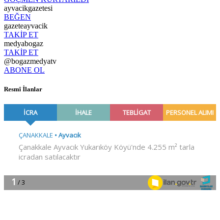
ayvacikgazetesi
BEĞEN
gazeteayvacik
TAKİP ET
medyabogaz
TAKİP ET
@bogazmedyatv
ABONE OL
Resmî İlanlar