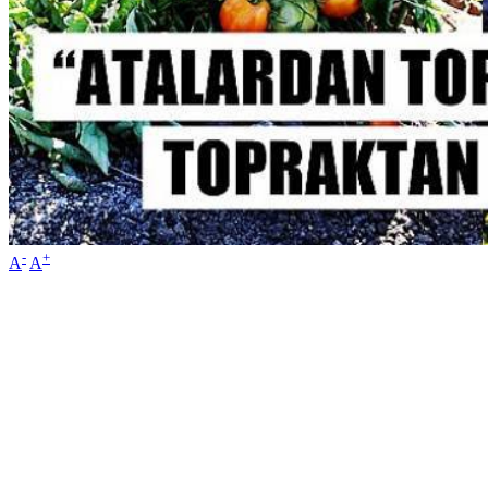
-
+
A
A