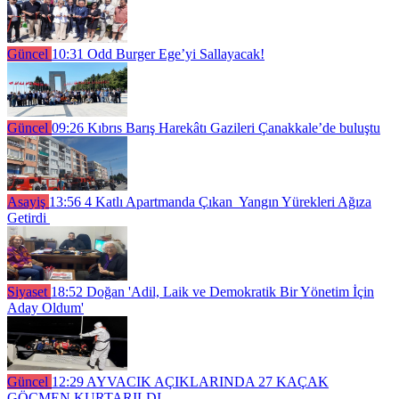
Güncel
10:31
Odd Burger Ege’yi Sallayacak!
Güncel
09:26
Kıbrıs Barış Harekâtı Gazileri Çanakkale’de buluştu
Asayiş
13:56
4 Katlı Apartmanda Çıkan Yangın Yürekleri Ağıza
Getirdi
Siyaset
18:52
Doğan 'Adil, Laik ve Demokratik Bir Yönetim İçin
Aday Oldum'
Güncel
12:29
AYVACIK AÇIKLARINDA 27 KAÇAK
GÖÇMEN KURTARILDI