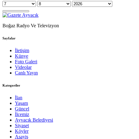
Boğaz Radyo Ve Televizyon
Sayfalar
İletişim
Künye
Foto Galeri
Videolar
Canlı Yayın
Kategoriler
İlan
Yaşam
Güncel
İlçemiz
Ayvacık Belediyesi
Siyaset
Köyler
Asayiş