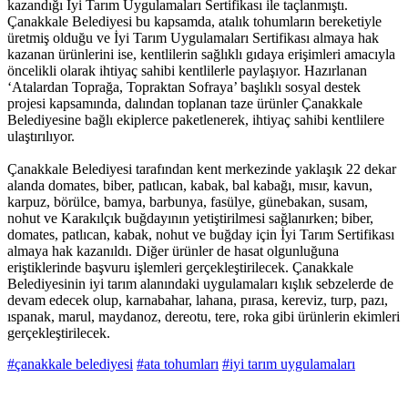
kazandığı İyi Tarım Uygulamaları Sertifikası ile taçlanmıştı.
Çanakkale Belediyesi bu kapsamda, atalık tohumların bereketiyle
üretmiş olduğu ve İyi Tarım Uygulamaları Sertifikası almaya hak
kazanan ürünlerini ise, kentlilerin sağlıklı gıdaya erişimleri amacıyla
öncelikli olarak ihtiyaç sahibi kentlilerle paylaşıyor. Hazırlanan
‘Atalardan Toprağa, Topraktan Sofraya’ başlıklı sosyal destek
projesi kapsamında, dalından toplanan taze ürünler Çanakkale
Belediyesine bağlı ekiplerce paketlenerek, ihtiyaç sahibi kentlilere
ulaştırılıyor.
Çanakkale Belediyesi tarafından kent merkezinde yaklaşık 22 dekar
alanda domates, biber, patlıcan, kabak, bal kabağı, mısır, kavun,
karpuz, börülce, bamya, barbunya, fasülye, günebakan, susam,
nohut ve Karakılçık buğdayının yetiştirilmesi sağlanırken; biber,
domates, patlıcan, kabak, nohut ve buğday için İyi Tarım Sertifikası
almaya hak kazanıldı. Diğer ürünler de hasat olgunluğuna
eriştiklerinde başvuru işlemleri gerçekleştirilecek. Çanakkale
Belediyesinin iyi tarım alanındaki uygulamaları kışlık sebzelerde de
devam edecek olup, karnabahar, lahana, pırasa, kereviz, turp, pazı,
ıspanak, marul, maydanoz, dereotu, tere, roka gibi ürünlerin ekimleri
gerçekleştirilecek.
#çanakkale belediyesi
#ata tohumları
#iyi tarım uygulamaları