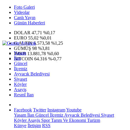
Foto Galeri
Videolar
Canlı Yayın
Günün Haberleri
DOLAR
47,71
%0,17
EURO
55,02
%0,01
G.ALTIN
6.573,58
%1,25
GÜMÜŞ
98
%3,81
Yaşam
IMKB
13.881,78
%0,60
İlan
BITCOIN
64.316
%-0,77
Güncel
İlçemiz
Ayvacık Belediyesi
Siyaset
Köyler
Asayiş
Resmî İlan
Facebook
Twitter
Instagram
Youtube
Yaşam
İlan
Güncel
İlçemiz
Ayvacık Belediyesi
Siyaset
Köyler
Asayiş
Spor
Tarım Ve Ekonomi
Turizm
Künye
İletişim
RSS