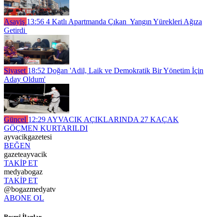
Asayiş
13:56
4 Katlı Apartmanda Çıkan Yangın Yürekleri Ağıza
Getirdi
Siyaset
18:52
Doğan 'Adil, Laik ve Demokratik Bir Yönetim İçin
Aday Oldum'
Güncel
12:29
AYVACIK AÇIKLARINDA 27 KAÇAK
GÖÇMEN KURTARILDI
ayvacikgazetesi
BEĞEN
gazeteayvacik
TAKİP ET
medyabogaz
TAKİP ET
@bogazmedyatv
ABONE OL
Resmî İlanlar