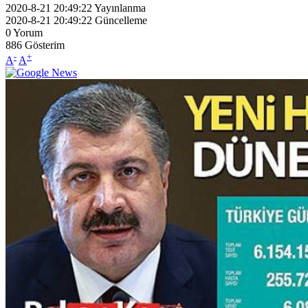
2020-8-21 20:49:22
Yayınlanma
2020-8-21 20:49:22
Güncelleme
0
Yorum
886
Gösterim
-
+
A
A