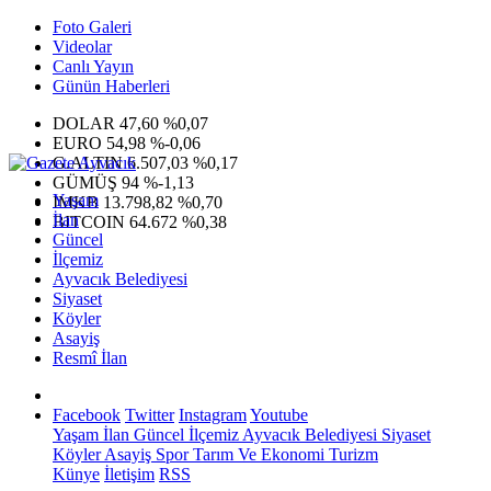
Foto Galeri
Videolar
Canlı Yayın
Günün Haberleri
DOLAR
47,60
%0,07
EURO
54,98
%-0,06
G.ALTIN
6.507,03
%0,17
GÜMÜŞ
94
%-1,13
Yaşam
IMKB
13.798,82
%0,70
İlan
BITCOIN
64.672
%0,38
Güncel
İlçemiz
Ayvacık Belediyesi
Siyaset
Köyler
Asayiş
Resmî İlan
Facebook
Twitter
Instagram
Youtube
Yaşam
İlan
Güncel
İlçemiz
Ayvacık Belediyesi
Siyaset
Köyler
Asayiş
Spor
Tarım Ve Ekonomi
Turizm
Künye
İletişim
RSS