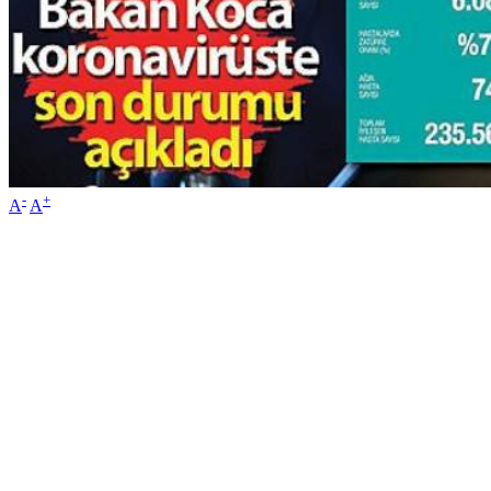
-
+
A
A