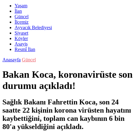
Yaşam
İlan
Güncel
İlçemiz
Ayvacık Belediyesi
Siyaset
Köyler
Asayiş
Resmî İlan
Anasayfa
Güncel
Bakan Koca, koronavirüste son
durumu açıkladı!
Sağlık Bakanı Fahrettin Koca, son 24
saatte 22 kişinin korona virüsten hayatını
kaybettiğini, toplam can kaybının 6 bin
80'a yükseldiğini açıkladı.