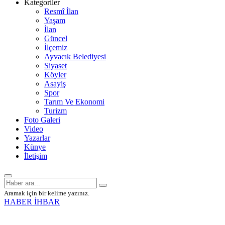
Kategoriler
Resmî İlan
Yaşam
İlan
Güncel
İlçemiz
Ayvacık Belediyesi
Siyaset
Köyler
Asayiş
Spor
Tarım Ve Ekonomi
Turizm
Foto Galeri
Video
Yazarlar
Künye
İletişim
Aramak için bir kelime yazınız.
HABER İHBAR