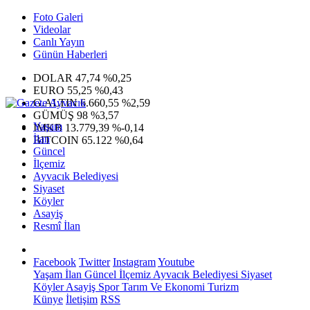
Foto Galeri
Videolar
Canlı Yayın
Günün Haberleri
DOLAR
47,74
%0,25
EURO
55,25
%0,43
G.ALTIN
6.660,55
%2,59
GÜMÜŞ
98
%3,57
Yaşam
IMKB
13.779,39
%-0,14
İlan
BITCOIN
65.122
%0,64
Güncel
İlçemiz
Ayvacık Belediyesi
Siyaset
Köyler
Asayiş
Resmî İlan
Facebook
Twitter
Instagram
Youtube
Yaşam
İlan
Güncel
İlçemiz
Ayvacık Belediyesi
Siyaset
Köyler
Asayiş
Spor
Tarım Ve Ekonomi
Turizm
Künye
İletişim
RSS