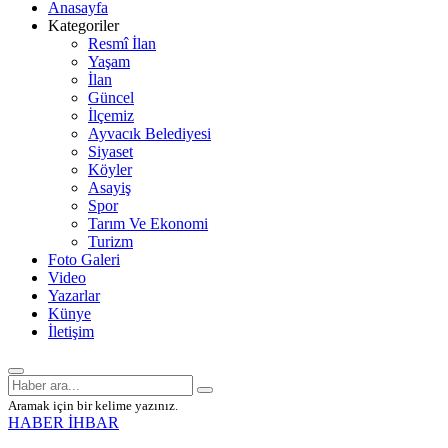
Anasayfa
Kategoriler
Resmî İlan
Yaşam
İlan
Güncel
İlçemiz
Ayvacık Belediyesi
Siyaset
Köyler
Asayiş
Spor
Tarım Ve Ekonomi
Turizm
Foto Galeri
Video
Yazarlar
Künye
İletişim
Aramak için bir kelime yazınız.
HABER İHBAR