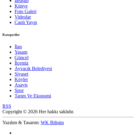
İletişim
Künye
Foto Galeri
Videolar
Canlı Yayın
Kategoriler
İlan
Yaşam
Güncel
İlçemiz
Ayvacık Belediyesi
Siyaset
Köyler
Asayiş
Spor
Tarım Ve Ekonomi
RSS
Copyright © 2026 Her hakkı saklıdır.
Yazılım & Tasarım:
WK Bilişim