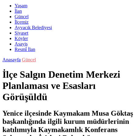
Yaşam
İlan
Güncel
İlçemiz
Ayvacık Belediyesi
Siyaset
Köyler
Asayiş
Resmî İlan
Anasayfa
Güncel
İlçe Salgın Denetim Merkezi
Planlaması ve Esasları
Görüşüldü
Yenice ilçesinde Kaymakam Musa Göktaş
başkanlığında ilgili kurum müdürlerinin
katılımıyla Kaymakamlık Konferans