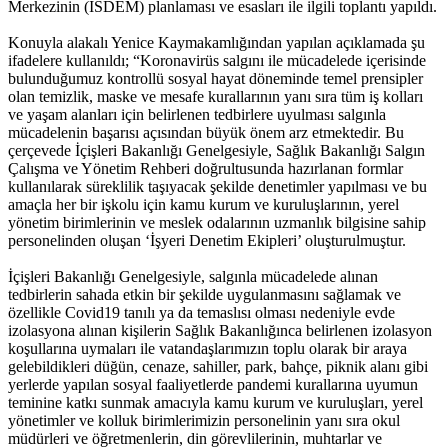
Merkezinin (İSDEM) planlaması ve esasları ile ilgili toplantı yapıldı.
Konuyla alakalı Yenice Kaymakamlığından yapılan açıklamada şu
ifadelere kullanıldı; “Koronavirüs salgını ile mücadelede içerisinde
bulunduğumuz kontrollü sosyal hayat döneminde temel prensipler
olan temizlik, maske ve mesafe kurallarının yanı sıra tüm iş kolları
ve yaşam alanları için belirlenen tedbirlere uyulması salgınla
mücadelenin başarısı açısından büyük önem arz etmektedir. Bu
çerçevede İçişleri Bakanlığı Genelgesiyle, Sağlık Bakanlığı Salgın
Çalışma ve Yönetim Rehberi doğrultusunda hazırlanan formlar
kullanılarak süreklilik taşıyacak şekilde denetimler yapılması ve bu
amaçla her bir işkolu için kamu kurum ve kuruluşlarının, yerel
yönetim birimlerinin ve meslek odalarının uzmanlık bilgisine sahip
personelinden oluşan ‘İşyeri Denetim Ekipleri’ oluşturulmuştur.
İçişleri Bakanlığı Genelgesiyle, salgınla mücadelede alınan
tedbirlerin sahada etkin bir şekilde uygulanmasını sağlamak ve
özellikle Covid­19 tanılı ya da temaslısı olması nedeniyle evde
izolasyona alınan kişilerin Sağlık Bakanlığınca belirlenen izolasyon
koşullarına uymaları ile vatandaşlarımızın toplu olarak bir araya
gelebildikleri düğün, cenaze, sahiller, park, bahçe, piknik alanı gibi
yerlerde yapılan sosyal faaliyetlerde pandemi kurallarına uyumun
teminine katkı sunmak amacıyla kamu kurum ve kuruluşları, yerel
yönetimler ve kolluk birimlerimizin personelinin yanı sıra okul
müdürleri ve öğretmenlerin, din görevlilerinin, muhtarlar ve