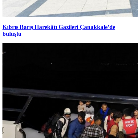
Kıbrıs Barış Harekâtı Gazileri Çanakkale’de
buluştu