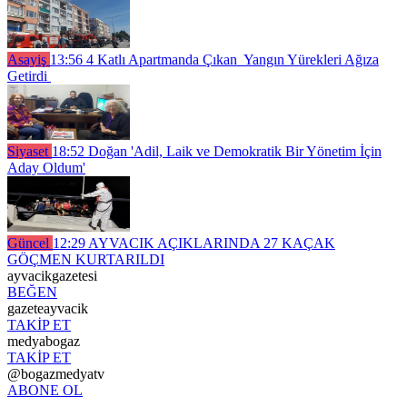
Asayiş
13:56
4 Katlı Apartmanda Çıkan Yangın Yürekleri Ağıza
Getirdi
Siyaset
18:52
Doğan 'Adil, Laik ve Demokratik Bir Yönetim İçin
Aday Oldum'
Güncel
12:29
AYVACIK AÇIKLARINDA 27 KAÇAK
GÖÇMEN KURTARILDI
ayvacikgazetesi
BEĞEN
gazeteayvacik
TAKİP ET
medyabogaz
TAKİP ET
@bogazmedyatv
ABONE OL