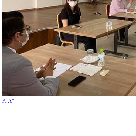
-
+
A
A