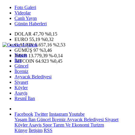
Foto Galeri
Videolar
Canlı Yayın
Günün Haberleri
DOLAR
47,70
%0,15
EURO
55,19
%0,32
G.ALTIN
6.657,16
%2,53
GÜMÜŞ
97
%3,46
Yaşam
IMKB
13.779,39
%-0,14
İlan
BITCOIN
64.923
%0,45
Güncel
İlçemiz
Ayvacık Belediyesi
Siyaset
Köyler
Asayiş
Resmî İlan
Facebook
Twitter
Instagram
Youtube
Yaşam
İlan
Güncel
İlçemiz
Ayvacık Belediyesi
Siyaset
Köyler
Asayiş
Spor
Tarım Ve Ekonomi
Turizm
Künye
İletişim
RSS