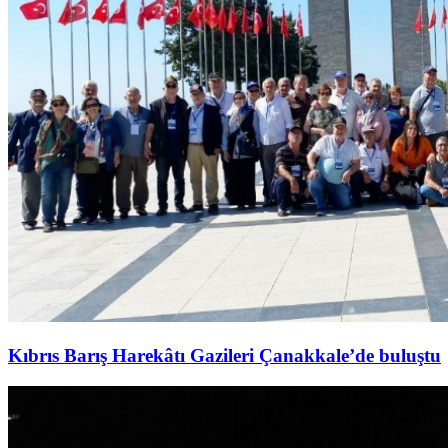
Kıbrıs Barış Harekâtı Gazileri Çanakkale’de buluştu