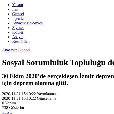
Yaşam
İlan
Güncel
İlçemiz
Ayvacık Belediyesi
Siyaset
Köyler
Asayiş
Resmî İlan
Anasayfa
Güncel
Sosyal Sorumluluk Topluluğu d
30 Ekim 2020’de gerçekleşen İzmir deprem
için deprem alanına gitti.
2020-11-21 15:10:22
Yayınlanma
2020-11-21 15:10:22
Güncelleme
0
Yorum
738
Gösterim
-
+
A
A