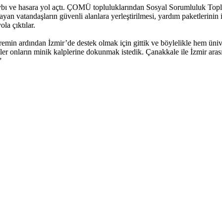
ybı ve hasara yol açtı. ÇOMÜ topluluklarından Sosyal Sorumluluk Toplu
an vatandaşların güvenli alanlara yerleştirilmesi, yardım paketlerinin il
la çıktılar.
min ardından İzmir’de destek olmak için gittik ve böylelikle hem ünivers
er onların minik kalplerine dokunmak istedik. Çanakkale ile İzmir aras
”