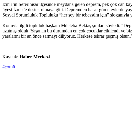
İzmir’in Seferihisar ilçesinde meydana gelen deprem, pek çok can ka
üyesi İzmir’e destek olmaya gitti. Depremden hasar gören evlerde yaşay
Sosyal Sorumluluk Topluluğu “her şey bir tebessüm için” sloganıyla yo
Konuyla ilgili topluluk başkanı Mücteba Bektaş şunları söyledi: “Depre
uzatmış olduk. Yaşanan bu durumdan en çok çocuklar etkilendi ve bizl
yaralarını bir an önce sarmayı diliyoruz. Herkese tekrar geçmiş olsun.
Kaynak:
Haber Merkezi
#çomü