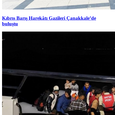
Kıbrıs Barış Harekâtı Gazileri Çanakkale’de
buluştu