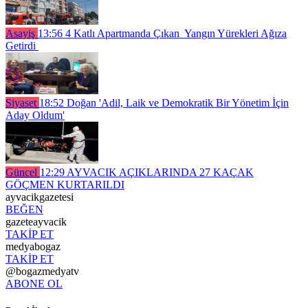
Asayiş
13:56
4 Katlı Apartmanda Çıkan Yangın Yürekleri Ağıza
Getirdi
Siyaset
18:52
Doğan 'Adil, Laik ve Demokratik Bir Yönetim İçin
Aday Oldum'
Güncel
12:29
AYVACIK AÇIKLARINDA 27 KAÇAK
GÖÇMEN KURTARILDI
ayvacikgazetesi
BEĞEN
gazeteayvacik
TAKİP ET
medyabogaz
TAKİP ET
@bogazmedyatv
ABONE OL