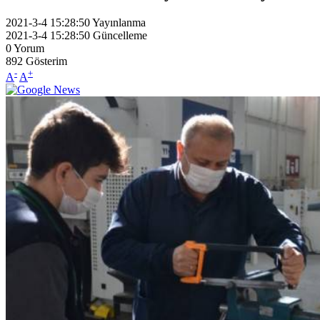
2021-3-4 15:28:50
Yayınlanma
2021-3-4 15:28:50
Güncelleme
0
Yorum
892
Gösterim
-
+
A
A