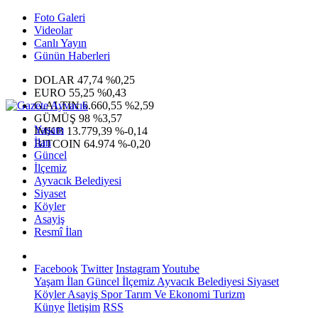
Foto Galeri
Videolar
Canlı Yayın
Günün Haberleri
DOLAR
47,74
%0,25
EURO
55,25
%0,43
G.ALTIN
6.660,55
%2,59
GÜMÜŞ
98
%3,57
Yaşam
IMKB
13.779,39
%-0,14
İlan
BITCOIN
64.974
%-0,20
Güncel
İlçemiz
Ayvacık Belediyesi
Siyaset
Köyler
Asayiş
Resmî İlan
Facebook
Twitter
Instagram
Youtube
Yaşam
İlan
Güncel
İlçemiz
Ayvacık Belediyesi
Siyaset
Köyler
Asayiş
Spor
Tarım Ve Ekonomi
Turizm
Künye
İletişim
RSS