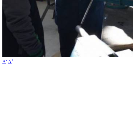
-
+
A
A