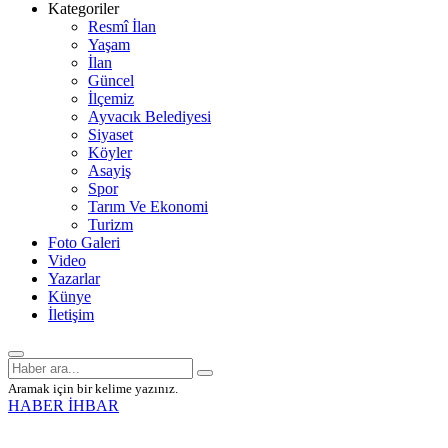
Kategoriler
Resmî İlan
Yaşam
İlan
Güncel
İlçemiz
Ayvacık Belediyesi
Siyaset
Köyler
Asayiş
Spor
Tarım Ve Ekonomi
Turizm
Foto Galeri
Video
Yazarlar
Künye
İletişim
Aramak için bir kelime yazınız.
HABER İHBAR