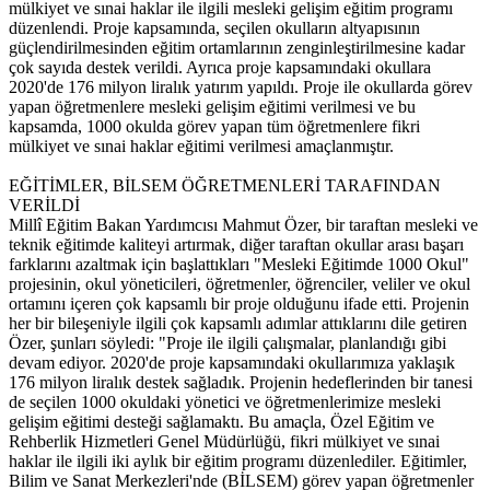
mülkiyet ve sınai haklar ile ilgili mesleki gelişim eğitim programı
düzenlendi. Proje kapsamında, seçilen okulların altyapısının
güçlendirilmesinden eğitim ortamlarının zenginleştirilmesine kadar
çok sayıda destek verildi. Ayrıca proje kapsamındaki okullara
2020'de 176 milyon liralık yatırım yapıldı. Proje ile okullarda görev
yapan öğretmenlere mesleki gelişim eğitimi verilmesi ve bu
kapsamda, 1000 okulda görev yapan tüm öğretmenlere fikri
mülkiyet ve sınai haklar eğitimi verilmesi amaçlanmıştır.
EĞİTİMLER, BİLSEM ÖĞRETMENLERİ TARAFINDAN
VERİLDİ
Millî Eğitim Bakan Yardımcısı Mahmut Özer, bir taraftan mesleki ve
teknik eğitimde kaliteyi artırmak, diğer taraftan okullar arası başarı
farklarını azaltmak için başlattıkları "Mesleki Eğitimde 1000 Okul"
projesinin, okul yöneticileri, öğretmenler, öğrenciler, veliler ve okul
ortamını içeren çok kapsamlı bir proje olduğunu ifade etti. Projenin
her bir bileşeniyle ilgili çok kapsamlı adımlar attıklarını dile getiren
Özer, şunları söyledi: "Proje ile ilgili çalışmalar, planlandığı gibi
devam ediyor. 2020'de proje kapsamındaki okullarımıza yaklaşık
176 milyon liralık destek sağladık. Projenin hedeflerinden bir tanesi
de seçilen 1000 okuldaki yönetici ve öğretmenlerimize mesleki
gelişim eğitimi desteği sağlamaktı. Bu amaçla, Özel Eğitim ve
Rehberlik Hizmetleri Genel Müdürlüğü, fikri mülkiyet ve sınai
haklar ile ilgili iki aylık bir eğitim programı düzenlediler. Eğitimler,
Bilim ve Sanat Merkezleri'nde (BİLSEM) görev yapan öğretmenler