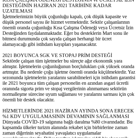
DESTEĞİNİN HAZİRAN 2021 TARİHİNE KADAR
UZATILMASI
İşletmelerimizin büyük çoğunluğu kapalı, çok düşük kapasite ve
düşük personel sayısı ile hizmet vermektedir. Sektör çalışanlarının
önemli oranda çoğunluğu Kısa Çalışma Ödeneği veya Ücretsiz İzin
Desteğinden faydalanmaktadır. Eğer bu desteklerin Mart sonu ile
bitmesi durumunda çok sayıda çalışan herhangi bir ücret
alamayacağı gibi istihdam kayıpları yaşanacaktır.
2021 BOYUNCA SGK VE STOPAJ PRİM DESTEĞİ
Sektörde çalışan tüm işletmeler bu süreçte ağır ekonomik yara
almıştır. İşletmelerin çoğunluğunun borçlulukları çok yüksek oranda
artmıştır. Bu nedenle çoğu işletme önemli oranda küçülmektedir. Yaz
sezonunda işletmelerin yaralarını sarabilmeleri için istihdam garantisi
ile 2021 boyunca tüm çalışan personelin en azından asgari ücretli
oranında sigorta prim ve stopaj vergilerinin alınmaması sektörün
normalleşme sürecine uyum sağlaması ve yaralarını sarması için çok
önemli bir destek olacaktır.
HİZMETLERİNDE 2021 HAZİRAN AYINDA SONA ERECEK
%1 KDV UYGULAMASININ DEVAMININ SAĞLANMASI
Dünyada COVİD-19 salgınına bağlı daralma %80 civarındadır. Bu
kapsamda ülkeler turizm alanında rekabet için birbirlerine zaman
zaman diğerinin seyahatini yavaşlatıcı uygulamalar