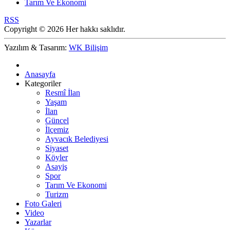
Tarım Ve Ekonomi
RSS
Copyright © 2026 Her hakkı saklıdır.
Yazılım & Tasarım:
WK Bilişim
Anasayfa
Kategoriler
Resmî İlan
Yaşam
İlan
Güncel
İlçemiz
Ayvacık Belediyesi
Siyaset
Köyler
Asayiş
Spor
Tarım Ve Ekonomi
Turizm
Foto Galeri
Video
Yazarlar