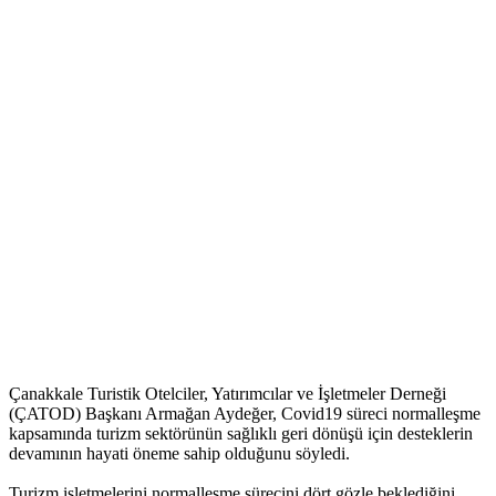
Çanakkale Turistik Otelciler, Yatırımcılar ve İşletmeler Derneği
(ÇATOD) Başkanı Armağan Aydeğer, Covid19 süreci normalleşme
kapsamında turizm sektörünün sağlıklı geri dönüşü için desteklerin
devamının hayati öneme sahip olduğunu söyledi.
Turizm işletmelerini normalleşme sürecini dört gözle beklediğini