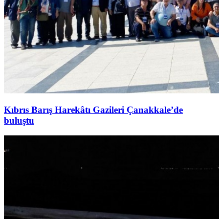
Kıbrıs Barış Harekâtı Gazileri Çanakkale’de
buluştu