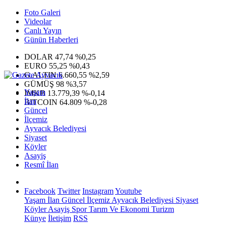
Foto Galeri
Videolar
Canlı Yayın
Günün Haberleri
DOLAR
47,74
%0,25
EURO
55,25
%0,43
G.ALTIN
6.660,55
%2,59
GÜMÜŞ
98
%3,57
Yaşam
IMKB
13.779,39
%-0,14
İlan
BITCOIN
64.809
%-0,28
Güncel
İlçemiz
Ayvacık Belediyesi
Siyaset
Köyler
Asayiş
Resmî İlan
Facebook
Twitter
Instagram
Youtube
Yaşam
İlan
Güncel
İlçemiz
Ayvacık Belediyesi
Siyaset
Köyler
Asayiş
Spor
Tarım Ve Ekonomi
Turizm
Künye
İletişim
RSS