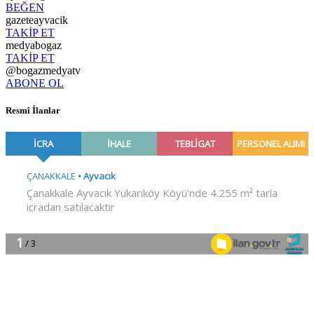
BEĞEN
gazeteayvacik
TAKİP ET
medyabogaz
TAKİP ET
@bogazmedyatv
ABONE OL
Resmî İlanlar