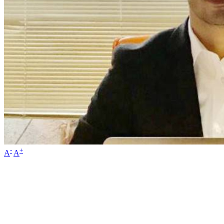
-
+
A
A