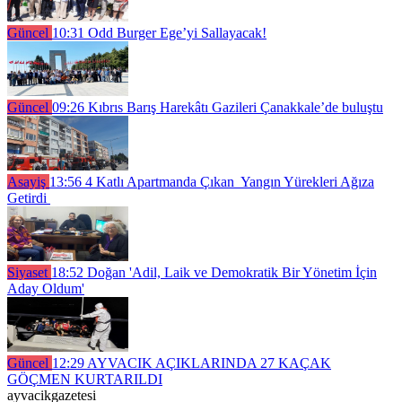
Güncel
10:31
Odd Burger Ege’yi Sallayacak!
Güncel
09:26
Kıbrıs Barış Harekâtı Gazileri Çanakkale’de buluştu
Asayiş
13:56
4 Katlı Apartmanda Çıkan Yangın Yürekleri Ağıza
Getirdi
Siyaset
18:52
Doğan 'Adil, Laik ve Demokratik Bir Yönetim İçin
Aday Oldum'
Güncel
12:29
AYVACIK AÇIKLARINDA 27 KAÇAK
GÖÇMEN KURTARILDI
ayvacikgazetesi