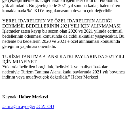
gerçekleştirmektedir. Diğer taraftan işletmeler ciddi bir ekonomik
yük altındadır. Bu gerekçelerle 2021 yıl sonuna kadar, halen süren
konaklamada %1 KDV uygulamasının devamı çok değerlidir.
YEREL İDARELERİN VE ÖZEL İDARELERİN ALDIĞI
ECRİMİSİL BEDELLERİNİN 2021 YILI İÇİN ALINMAMASI
İşletmeler zaten kayıp bir sezon olan 2020 ve 2021 yılında ecrimisil
bedellerinin ödenmesi konusunda da ciddi sıkıntılar yaşayacaktır. Bu
nedenle bu bedellerin 2020 ve 2021 e özel alınmaması konusunda
gereğinin yapılması önemlidir.
TURİZM TANITMA AJANSI KATKI PAYLARINDA 2021 YILI
İÇİN MUAFİYET
Yukarıda belirtilen borçluluk, belirsizlik ve maliyet baskıları
nedeniyle Turizm Tanıtma Ajansı katkı paylarında 2021 yılı boyunca
indirim veya muafiyet çok değerlidir.” Haber Merkezi
Kaynak:
Haber Merkezi
#armağan aydeğer
#ÇATOD