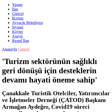
Yaşam
İlan
Güncel
İlçemiz
Ayvacık Belediyesi
Siyaset
Köyler
Asayiş
Resmî İlan
Anasayfa
Güncel
'Turizm sektörünün sağlıklı
geri dönüşü için desteklerin
devamı hayati öneme sahip'
Çanakkale Turistik Otelciler, Yatırımcılar
ve İşletmeler Derneği (ÇATOD) Başkanı
Armağan Aydeğer, Covid19 süreci