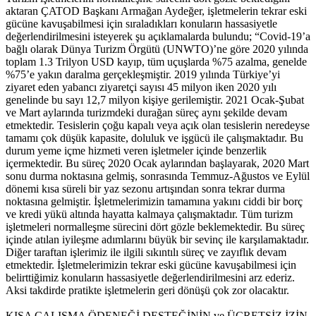
aktaran ÇATOD Başkanı Armağan Aydeğer, işletmelerin tekrar eski
gücüne kavuşabilmesi için sıraladıkları konuların hassasiyetle
değerlendirilmesini isteyerek şu açıklamalarda bulundu; “Covid-19’a
bağlı olarak Dünya Turizm Örgütü (UNWTO)’ne göre 2020 yılında
toplam 1.3 Trilyon USD kayıp, tüm uçuşlarda %75 azalma, genelde
%75’e yakın daralma gerçekleşmiştir. 2019 yılında Türkiye’yi
ziyaret eden yabancı ziyaretçi sayısı 45 milyon iken 2020 yılı
genelinde bu sayı 12,7 milyon kişiye gerilemiştir. 2021 Ocak-Şubat
ve Mart aylarında turizmdeki durağan süreç aynı şekilde devam
etmektedir. Tesislerin çoğu kapalı veya açık olan tesislerin neredeyse
tamamı çok düşük kapasite, doluluk ve işgücü ile çalışmaktadır. Bu
durum yeme içme hizmeti veren işletmeler içinde benzerlik
içermektedir. Bu süreç 2020 Ocak aylarından başlayarak, 2020 Mart
sonu durma noktasına gelmiş, sonrasında Temmuz-Ağustos ve Eylül
dönemi kısa süreli bir yaz sezonu artışından sonra tekrar durma
noktasına gelmiştir. İşletmelerimizin tamamına yakını ciddi bir borç
ve kredi yükü altında hayatta kalmaya çalışmaktadır. Tüm turizm
işletmeleri normalleşme sürecini dört gözle beklemektedir. Bu süreç
içinde atılan iyileşme adımlarını büyük bir sevinç ile karşılamaktadır.
Diğer taraftan işlerimiz ile ilgili sıkıntılı süreç ve zayıflık devam
etmektedir. İşletmelerimizin tekrar eski gücüne kavuşabilmesi için
belirttiğimiz konuların hassasiyetle değerlendirilmesini arz ederiz.
Aksi takdirde pratikte işletmelerin geri dönüşü çok zor olacaktır.
KISA ÇALIŞMA ÖDENEĞİ DESTEĞİNİN ve ÜCRETSİZ İZİN