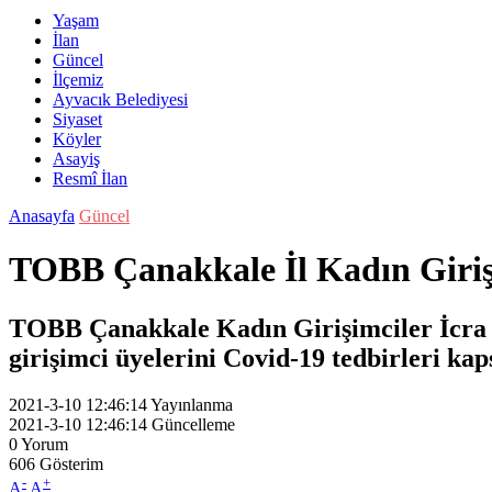
Yaşam
İlan
Güncel
İlçemiz
Ayvacık Belediyesi
Siyaset
Köyler
Asayiş
Resmî İlan
Anasayfa
Güncel
TOBB Çanakkale İl Kadın Girişi
TOBB Çanakkale Kadın Girişimciler İcra 
girişimci üyelerini Covid-19 tedbirleri kap
2021-3-10 12:46:14
Yayınlanma
2021-3-10 12:46:14
Güncelleme
0
Yorum
606
Gösterim
-
+
A
A