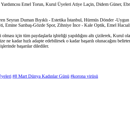
rdımcısı Emel Torun, Kurul Üyeleri Atiye Laçin, Didem Güner, Ebru İ
teren Seyran Duman Bıyıklı - Estetika İstanbul, Hürmüs Dönder -Uygun
, Emine Sarıbaş-Gözde Spor, Zihniye İnce - Kale Optik, Emel Hacıalioğl
olması için tüm paydaşlarla işbirliği yapıldığını altı çizilerek, Kurul ol
ne kadar hızlı adapte edebilirsek o kadar başarılı olunacağını belirten
lerinde başarılar dilediler.
yeleri
#8 Mart Dünya Kadınlar Günü
#korona virüsü