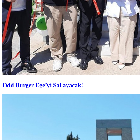
Odd Burger Ege’yi Sallayacak!