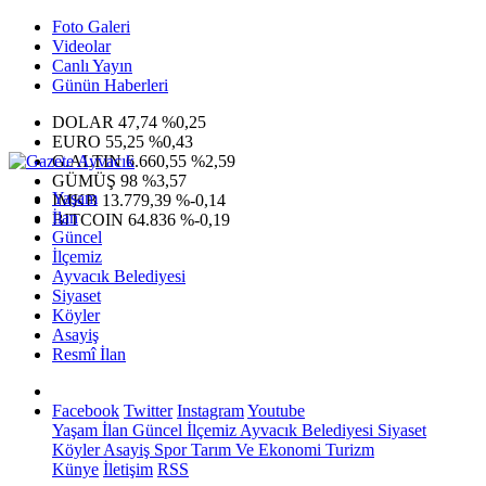
Foto Galeri
Videolar
Canlı Yayın
Günün Haberleri
DOLAR
47,74
%0,25
EURO
55,25
%0,43
G.ALTIN
6.660,55
%2,59
GÜMÜŞ
98
%3,57
Yaşam
IMKB
13.779,39
%-0,14
İlan
BITCOIN
64.836
%-0,19
Güncel
İlçemiz
Ayvacık Belediyesi
Siyaset
Köyler
Asayiş
Resmî İlan
Facebook
Twitter
Instagram
Youtube
Yaşam
İlan
Güncel
İlçemiz
Ayvacık Belediyesi
Siyaset
Köyler
Asayiş
Spor
Tarım Ve Ekonomi
Turizm
Künye
İletişim
RSS