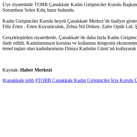
Üye ziyaretinde TOBB Çanakkale Kadın Girişimciler Kurulu Başkan Ya
Sorumlusu Selen Kılıç hazır bulundu.
Kadın Girişimciler Kurulu heyeti Çanakkale Merkez’de faaliyet gös
Filiz Erten - Erten Kuyumculuk, Zehra Nil Döken- Zafer Optik Ltd. Şti
Gerçekleştirilen ziyaretlerde, Çanakkale’de daha fazla Kadın Girişimci 
ifade edildi. Kadınlarımızın koruma ve kullanma dengesini ekonomimize 
temel taşları olan kadınlarımızın Dünya Kadınlar Günü’nü kutlayarak iş
Kaynak:
Haber Merkezi
#çanakkale tobb
#TOBB Çanakkale Kadın Girişimciler İcra Kurulu Ü