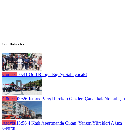
Son Haberler
Güncel
10:31
Odd Burger Ege’yi Sallayacak!
Güncel
09:26
Kıbrıs Barış Harekâtı Gazileri Çanakkale’de buluştu
Asayiş
13:56
4 Katlı Apartmanda Çıkan Yangın Yürekleri Ağıza
Getirdi