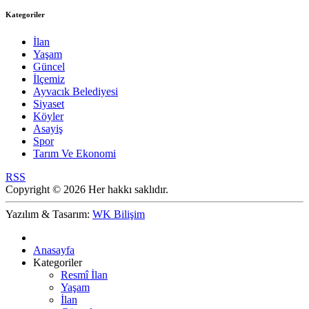
Kategoriler
İlan
Yaşam
Güncel
İlçemiz
Ayvacık Belediyesi
Siyaset
Köyler
Asayiş
Spor
Tarım Ve Ekonomi
RSS
Copyright © 2026 Her hakkı saklıdır.
Yazılım & Tasarım:
WK Bilişim
Anasayfa
Kategoriler
Resmî İlan
Yaşam
İlan