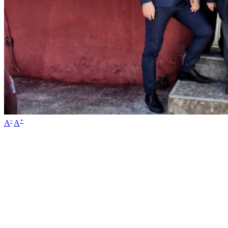
-
+
A
A