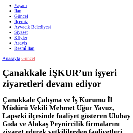
Yaşam
İlan
Güncel
İlçemiz
Ayvacık Belediyesi
Siyaset
Köyler
Asayiş
Resmî İlan
Anasayfa
Güncel
Çanakkale İŞKUR’un işyeri
ziyaretleri devam ediyor
Çanakkale Çalışma ve İş Kurumu İl
Müdürü Vekili Mehmet Uğur Yavuz,
Lapseki ilçesinde faaliyet gösteren Ulubay
Gıda ve Alakaş Peynircilik firmalarını
ziyaret ederek yetkililerden faaliyetleri