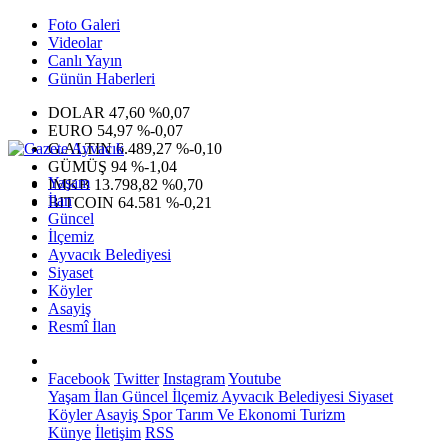
Foto Galeri
Videolar
Canlı Yayın
Günün Haberleri
DOLAR
47,60
%0,07
EURO
54,97
%-0,07
G.ALTIN
6.489,27
%-0,10
GÜMÜŞ
94
%-1,04
Yaşam
IMKB
13.798,82
%0,70
İlan
BITCOIN
64.581
%-0,21
Güncel
İlçemiz
Ayvacık Belediyesi
Siyaset
Köyler
Asayiş
Resmî İlan
Facebook
Twitter
Instagram
Youtube
Yaşam
İlan
Güncel
İlçemiz
Ayvacık Belediyesi
Siyaset
Köyler
Asayiş
Spor
Tarım Ve Ekonomi
Turizm
Künye
İletişim
RSS