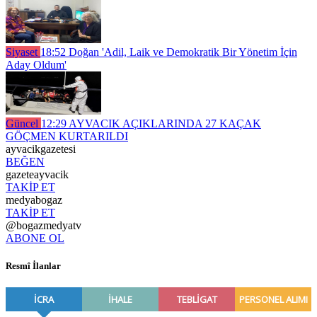
Siyaset
18:52
Doğan 'Adil, Laik ve Demokratik Bir Yönetim İçin
Aday Oldum'
Güncel
12:29
AYVACIK AÇIKLARINDA 27 KAÇAK
GÖÇMEN KURTARILDI
ayvacikgazetesi
BEĞEN
gazeteayvacik
TAKİP ET
medyabogaz
TAKİP ET
@bogazmedyatv
ABONE OL
Resmî İlanlar