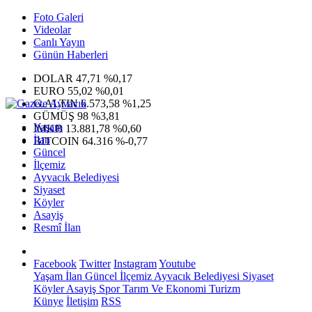
Foto Galeri
Videolar
Canlı Yayın
Günün Haberleri
DOLAR
47,71
%0,17
EURO
55,02
%0,01
G.ALTIN
6.573,58
%1,25
GÜMÜŞ
98
%3,81
Yaşam
IMKB
13.881,78
%0,60
İlan
BITCOIN
64.316
%-0,77
Güncel
İlçemiz
Ayvacık Belediyesi
Siyaset
Köyler
Asayiş
Resmî İlan
Facebook
Twitter
Instagram
Youtube
Yaşam
İlan
Güncel
İlçemiz
Ayvacık Belediyesi
Siyaset
Köyler
Asayiş
Spor
Tarım Ve Ekonomi
Turizm
Künye
İletişim
RSS