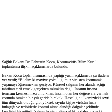
Sağlık Bakanı Dr. Fahrettin Koca, Koronavirüs Bilim Kurulu
toplantısına ilişkin açıklamalarda bulundu.
Bakan Koca toplantı sonrasında yaptığı yazılı açıklamada şu ifadeler
yer verdi; “Bilelim ki maviye yolculuğumuz virüsten korunarak
yaşamayı öğrenmekten geçiyor. Küresel salgının her alanda açtığı
tahribatı tarif etmek gerçekten mümkün değil. İnsanın insana
temasını kesmesini zorunlu kılan, insani olan her değere ara vermek
zorunda bırakan bir yılı geride bıraktık. Hastalığın ülkemizdeki seyri
tüm dünyada olduğu gibi yüksek sayıda kişiye virüsün hızla
bulaştığı ve tedbirlerle kontrol altına alındığı dalgalar şeklinde
kendisini hissettirdi. Salgını kontrol altına aldıkça daha çok eski