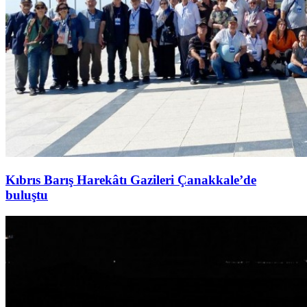
Kıbrıs Barış Harekâtı Gazileri Çanakkale’de
buluştu