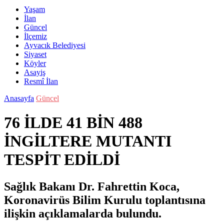
Yaşam
İlan
Güncel
İlçemiz
Ayvacık Belediyesi
Siyaset
Köyler
Asayiş
Resmî İlan
Anasayfa
Güncel
76 İLDE 41 BİN 488
İNGİLTERE MUTANTI
TESPİT EDİLDİ
Sağlık Bakanı Dr. Fahrettin Koca,
Koronavirüs Bilim Kurulu toplantısına
ilişkin açıklamalarda bulundu.