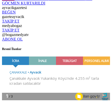
GÖÇMEN KURTARILDI
ayvacikgazetesi
BEĞEN
gazeteayvacik
TAKİP ET
medyabogaz
TAKİP ET
@bogazmedyatv
ABONE OL
Resmî İlanlar