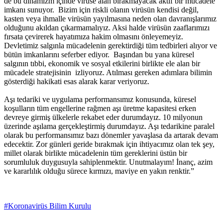
de bu dinamizm içinde virüse alan bırakmayacak aktif bir mücadele
imkanı sunuyor. Bizim için riskli olanın virüsün kendisi değil,
kasten veya ihmalle virüsün yayılmasına neden olan davranışlarımız
olduğunu akıldan çıkarmamalıyız. Aksi halde virüsün zaaflarımızı
fırsata çevirerek hayatımıza hakim olmasını önleyemeyiz.
Devletimiz salgınla mücadelenin gerektirdiği tüm tedbirleri alıyor ve
bütün imkanlarını seferber ediyor. Başından bu yana küresel
salgının tıbbi, ekonomik ve sosyal etkilerini birlikte ele alan bir
mücadele stratejisinin izliyoruz. Atılması gereken adımlara bilimin
gösterdiği hakikati esas alarak karar veriyoruz.
Aşı tedariki ve uygulama performansımız konusunda, küresel
koşulların tüm engellerine rağmen aşı üretme kapasitesi erken
devreye girmiş ülkelerle rekabet eder durumdayız. 10 milyonun
üzerinde aşılama gerçekleştirmiş durumdayız. Aşı tedarikine paralel
olarak bu performansımız bazı dönemler yavaşlasa da artarak devam
edecektir. Zor günleri geride bırakmak için ihtiyacımız olan tek şey,
millet olarak birlikte mücadelenin tüm gereklerini üstün bir
sorumluluk duygusuyla sahiplenmektir. Unutmalayım! İnanç, azim
ve kararlılık olduğu sürece kırmızı, maviye en yakın renktir.”
#Koronavirüs Bilim Kurulu