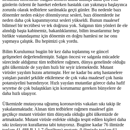
günlerin özlemi ile hareket ederken hastalık can yakmaya başlayınca
zorunlu olarak tedbirlere sarılmakla geçti günler. Bu nedenle bazı
dönemler neden eskiye dönmüyoruz sesleri, bazı dönemlerde ise
neden daha çok kapanmıyoruz sesleri yükseldi. Bunun maalesef
bilimsel bir tecrübesi ve tek doğrusu yok. Salgının tüm yönleri ile ele
alındığı başta kabinemiz, bakanlıklarımız, bilim insanlarımız hep
birlikte vatandaşımız için dönemin en doğru hamlesi ne ise onu
yapmaya çalıştık. Bu hepimizi çok yordu.
Bilim Kurulumuz bugün bir kez daha toplanmış ve güncel
gelişmeleri değerlendirmiştir. Salgın öncesi ve salgınla mücadele
sürecinde aldığımız tüm tedbirlere rağmen, dünya genelinde olduğu
gibi ülkemizde de yayılım hızlı bir seyir izlemektedir. Mutant
virüsler yayılım hızını artırmıştır. Her ne kadar bu artış hastanelere
yatışları paralel şekilde etkilemese de çok vaka maalesef çok hasta
potansiyelini barındırıyor. Hızlı yayılan mutantlar görece daha hafif
seyretse de çok bulaştıkları için korumamız gereken bünyelere de
daha hızlı ulaşıyor.
Ülkemizde mutasyona uğramış koronavirüs vakaları sıkı takip ile
yakalanmaktadır. Alınan tüm tedbirlere rağmen maalesef gün
geçtikçe mutant virüsler tüm dünyada olduğu gibi ülkemizde de
artmaktadır. Mutant virüsle enfekte olduğu tespit edilen kişileri daha
sıkı izolasyon kurallarına tabi tutuyoruz. Bugüne kadar 76 ilimizde
toplam 41.488 B.1.1.7 (İngiltere) mutantı, 9 ilimizde toplam 61