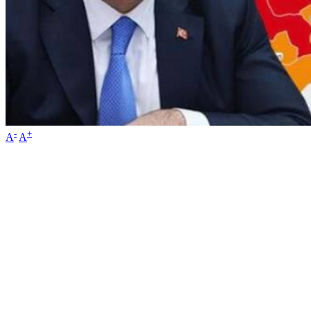
-
+
A
A