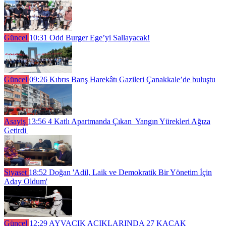
Güncel
10:31
Odd Burger Ege’yi Sallayacak!
Güncel
09:26
Kıbrıs Barış Harekâtı Gazileri Çanakkale’de buluştu
Asayiş
13:56
4 Katlı Apartmanda Çıkan Yangın Yürekleri Ağıza
Getirdi
Siyaset
18:52
Doğan 'Adil, Laik ve Demokratik Bir Yönetim İçin
Aday Oldum'
Güncel
12:29
AYVACIK AÇIKLARINDA 27 KAÇAK