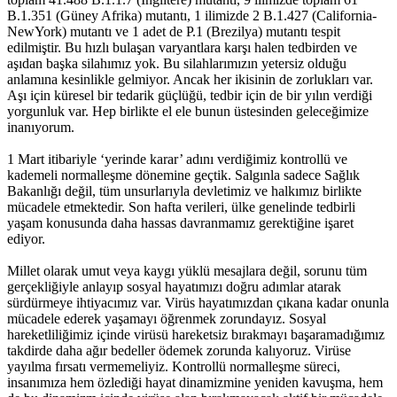
B.1.351 (Güney Afrika) mutantı, 1 ilimizde 2 B.1.427 (California-
NewYork) mutantı ve 1 adet de P.1 (Brezilya) mutantı tespit
edilmiştir. Bu hızlı bulaşan varyantlara karşı halen tedbirden ve
aşıdan başka silahımız yok. Bu silahlarımızın yetersiz olduğu
anlamına kesinlikle gelmiyor. Ancak her ikisinin de zorlukları var.
Aşı için küresel bir tedarik güçlüğü, tedbir için de bir yılın verdiği
yorgunluk var. Hep birlikte el ele bunun üstesinden geleceğimize
inanıyorum.
1 Mart itibariyle ‘yerinde karar’ adını verdiğimiz kontrollü ve
kademeli normalleşme dönemine geçtik. Salgınla sadece Sağlık
Bakanlığı değil, tüm unsurlarıyla devletimiz ve halkımız birlikte
mücadele etmektedir. Son hafta verileri, ülke genelinde tedbirli
yaşam konusunda daha hassas davranmamız gerektiğine işaret
ediyor.
Millet olarak umut veya kaygı yüklü mesajlara değil, sorunu tüm
gerçekliğiyle anlayıp sosyal hayatımızı doğru adımlar atarak
sürdürmeye ihtiyacımız var. Virüs hayatımızdan çıkana kadar onunla
mücadele ederek yaşamayı öğrenmek zorundayız. Sosyal
hareketliliğimiz içinde virüsü hareketsiz bırakmayı başaramadığımız
takdirde daha ağır bedeller ödemek zorunda kalıyoruz. Virüse
yayılma fırsatı vermemeliyiz. Kontrollü normalleşme süreci,
insanımıza hem özlediği hayat dinamizmine yeniden kavuşma, hem