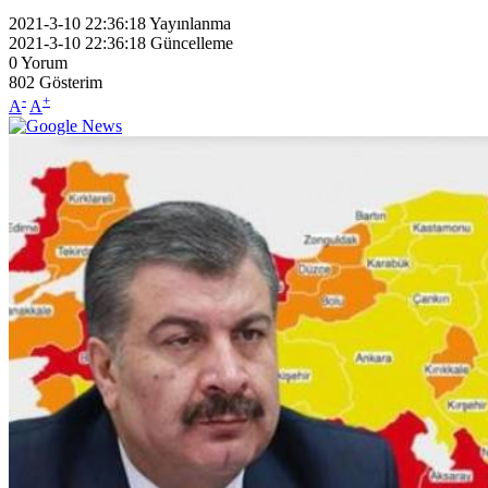
2021-3-10 22:36:18
Yayınlanma
2021-3-10 22:36:18
Güncelleme
0
Yorum
802
Gösterim
-
+
A
A