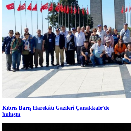
Kıbrıs Barış Harekâtı Gazileri Çanakkale’de
buluştu