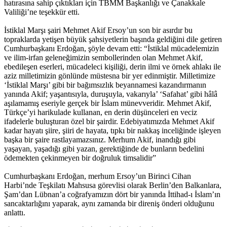
hatırasına sahip çıktıkları için TBMM Başkanlığı ve Çanakkale
Valiliği’ne teşekkür etti.
İstiklal Marşı şairi Mehmet Akif Ersoy’un son bir asırdır bu
topraklarda yetişen büyük şahsiyetlerin başında geldiğini dile getiren
Cumhurbaşkanı Erdoğan, şöyle devam etti: “İstiklal mücadelemizin
ve ilim-irfan geleneğimizin sembollerinden olan Mehmet Akif,
ebedileşen eserleri, mücadeleci kişiliği, derin ilmi ve örnek ahlakı ile
aziz milletimizin gönlünde müstesna bir yer edinmiştir. Milletimize
‘İstiklal Marşı’ gibi bir bağımsızlık beyannamesi kazandırmanın
yanında Akif; yaşantısıyla, duruşuyla, vakarıyla’ ‘Safahat’ gibi hâlâ
aşılamamış eseriyle gerçek bir İslam münevveridir. Mehmet Akif,
Türkçe’yi harikulade kullanan, en derin düşünceleri en veciz
ifadelerle buluşturan özel bir şairdir. Edebiyatımızda Mehmet Akif
kadar hayatı şiire, şiiri de hayata, tıpkı bir nakkaş inceliğinde işleyen
başka bir şaire rastlayamazsınız. Merhum Akif, inandığı gibi
yaşayan, yaşadığı gibi yazan, gerektiğinde de bunların bedelini
ödemekten çekinmeyen bir doğruluk timsalidir”
Cumhurbaşkanı Erdoğan, merhum Ersoy’un Birinci Cihan
Harbi’nde Teşkilatı Mahsusa görevlisi olarak Berlin’den Balkanlara,
Şam’dan Lübnan’a coğrafyamızın dört bir yanında İttihad-ı İslam’ın
sancaktarlığını yaparak, aynı zamanda bir direniş önderi olduğunu
anlattı.