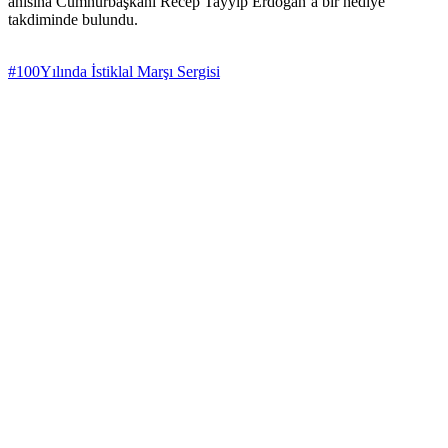
anısına Cumhurbaşkanı Recep Tayyip Erdoğan’a bir hediye
takdiminde bulundu.
#100Yılında İstiklal Marşı Sergisi