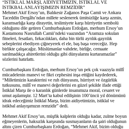
“İSTİKLAL MARŞI, AİDİYETİMİZİN, İSTİKLAL VE
İSTİKBAL ANLAYIŞIMIZIN REMZİDİR”
Mehmet Akif Ersoy’un, Balıkesir Zağanos Paşa Camii ve Ankara
Taceddin Dergâhı’ndan millete seslenerek ümitsizliğe karşı azmin,
karamsarlığa karşı dirayetin, teslimiyete karşı hürriyetin sembolü
olduğunu dile getiren Cumhurbaşkanı Erdoğan, merhum Ersoy’un
Kastamonu Nasrullah Camii’ndeki vaazından “Aramıza sokulan
fitneleri, fesatları, fırkacılıkları, daha bin türlü ayrılık-gayrılık
sebeplerini ebediyen çiğneyerek el ele, baş başa vereceğiz. Hep
birlikte çalışacağız. Müslümanlar vahdete, birliğe, cemaate
sarılmadıkça ahiretlerini olduğu gibi dünyalarını kurtaramazlar”
sözlerini hatırlattı.
Cumhurbaşkanı Erdoğan, merhum Ersoy’un pek çok vaazıyla millî
mücadelenin manevi ve fikri cephesini inşa ettiğini kaydederek,
“Milletimizin karakterini ve ruh dünyasını, hürriyet ve özgürlük
tutkusunu, millî ve manevi değerlerini en güzel şekilde ifade ettiği
İstiklal Marşı ile o karanlık günlerde insanımıza moral, cesaret ve
umut aşılamıştır. 12 Mart’ta kabul edilişinin 100’üncü yıl dönümünü
idrak edeceğimiz İstiklal Marşı, bizim aidiyetimizin, istiklal ve
istikbal anlayışımızın remzidir” dedi.
Mehmet Akif Ersoy’un, müşfik kalplerin olduğu kadar, zulme boyun
eğmeyenlerin, haksızlık karşısında susmayanların da şairi olduğunun
altını çizen Cumhurbaşkanı Erdoğan, “Mehmet Akif, bizim olduğu