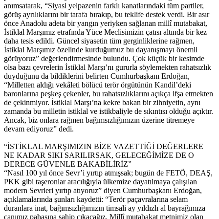
anımsatarak, “Siyasi yelpazenin farklı kanatlarındaki tüm partiler,
görüş ayrılıklarını bir tarafa bırakıp, bu teklife destek verdi. Bir asır
önce Anadolu adeta bir yangın yeriyken sağlanan millî mutabakat,
İstiklal Marşımız etrafında Yüce Meclisimizin çatısı altında bir kez
daha tesis edildi. Güncel siyasetin tüm gerginliklerine rağmen,
İstiklal Marşımız özelinde kurduğumuz bu dayanışmayı önemli
görüyoruz” değerlendirmesinde bulundu. Çok küçük bir kesimde
olsa bazı çevrelerin İstiklal Marşı’nı gururla söylemekten rahatsızlık
duyduğunu da bildiklerini belirten Cumhurbaşkanı Erdoğan,
“Milletten aldığı vekâleti bölücü terör örgütünün Kandil’deki
baronlarına peşkeş çekenler, bu rahatsızlıklarını açıkça ifşa etmekten
de çekinmiyor. İstiklal Marşı’na kekre bakan bir zihniyetin, aynı
zamanda bu milletin istiklal ve istikbaliyle de sıkıntısı olduğu açıktır.
Ancak, biz onlara rağmen bağımsızlığımızın üzerine titremeye
devam ediyoruz” dedi.
“İSTİKLAL MARŞIMIZIN BİZE VAZETTİĞİ DEĞERLERE
NE KADAR SIKI SARILIRSAK, GELECEĞİMİZE DE O
DERECE GÜVENLE BAKABİLİRİZ”
“Nasıl 100 yıl önce Sevr’i yırtıp atmışsak; bugün de FETÖ, DEAŞ,
PKK gibi taşeronlar aracılığıyla ülkemize dayatılmaya çalışılan
modern Sevrleri yırtıp atıyoruz” diyen Cumhurbaşkanı Erdoğan,
açıklamalarında şunları kaydetti: “Terör paçavralarına selam
duranlara inat, bağımsızlığımızın timsali ay yıldızlı al bayrağımıza
canımız pahasına sahip çıkacağız. Millî mutabakat metnimiz olan