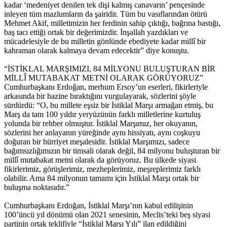
kadar ‘medeniyet denilen tek dişi kalmış canavarın’ pençesinde
inleyen tüm mazlumların da şairidir. Tüm bu vasıflarından ötürü
Mehmet Akif, milletimizin her ferdinin sahip çıktığı, bağrına bastığı,
baş tacı ettiği ortak bir değerimizdir. İnşallah yazdıkları ve
mücadelesiyle de bu milletin gönlünde ebediyete kadar millî bir
kahraman olarak kalmaya devam edecektir” diye konuştu.
“İSTİKLAL MARŞIMIZI, 84 MİLYONU BULUŞTURAN BİR
MİLLÎ MUTABAKAT METNİ OLARAK GÖRÜYORUZ”
Cumhurbaşkanı Erdoğan, merhum Ersoy’un eserleri, fikirleriyle
arkasında bir hazine bıraktığını vurgulayarak, sözlerini şöyle
sürdürdü: “O, bu millete eşsiz bir İstiklal Marşı armağan etmiş, bu
Marş da tam 100 yıldır yeryüzünün farklı milletlerine kurtuluş
yolunda bir rehber olmuştur. İstiklal Marşımız, her okuyanın,
sözlerini her anlayanın yüreğinde aynı hissiyatı, aynı coşkuyu
doğuran bir hürriyet meşalesidir. İstiklal Marşımızı, sadece
bağımsızlığımızın bir timsali olarak değil, 84 milyonu buluşturan bir
millî mutabakat metni olarak da görüyoruz. Bu ülkede siyasi
fikirlerimiz, görüşlerimiz, mezheplerimiz, meşreplerimiz farklı
olabilir. Ama 84 milyonun tamamı için İstiklal Marşı ortak bir
buluşma noktasıdır.”
Cumhurbaşkanı Erdoğan, İstiklal Marşı’nın kabul edilişinin
100’üncü yıl dönümü olan 2021 senesinin, Meclis’teki beş siyasi
partinin ortak teklifiyle “İstiklal Marşı Yılı” ilan edildiğini