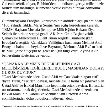
Gecenizi tebrik ediyor, Rabbim’den bu mübarek geceyi milletimizle
birlikte tüm insanlığın selametine vesile kılmasını niyaz ediyorum”
diyerek tamamladı.
Cumhurbaşkanı Erdoğan, konuşmasının ardından açılışın ardından
“100.Yılında İstiklal Marşı Sergisi”nin açılış kurdelesini keserek,
TBMM Başkanı Mustafa Şentop ve Millî Eğitim Bakanı Ziya
Selçuk ile birlikte sergiyi gezdi. AK Parti Grup Başkanvekili
Çanakkale Milletvekili Bülent Turan sergide Cumhurbaşkanı
Erdoğan’a sergide, Çanakkale Valiliğince hazırlanan Mehmet Akif
Ersoy'un balmumu heykeli ve Bayramiç 'Mehmet Akif Evi' maketi
ile Milli Şair'e ait çeşitli belgeler ile ilgili bilgi verdi. Ayrıca Akif
belgeselinin gösterimi de yapıldı.
“ÇANAKKALE’MİZİN DEĞERLERİNİN GAZİ
MECLİSİMİZDE İLGİLİLERLE BULUŞMASINDAN DOLAYI
GURUR DUYDUK”
“Gazi Meclisimizde adeta Üstad Akif ve Çanakkale rüzgarı esti”
diyen Turan, “Fikirleri, davası, mücadelesi ile tarihi bir şahsiyet olan
Üstad Akif ve İstiklal Marşı’mız hepimizin ortak paydası. Birleştirici
unsurlarımız, ortak değerlerimiz. Gazi Meclisimizde düzenlenen
İstiklal Marşı’nın Kabulü ve Mehmet Akif Ersoy’u Anma
etkinliklerinden dolayı oldukça mutluyuz” dedi.
Turan; “Sergide ve belgeselde Çanakkale Şehitliğimizi, Mehmet