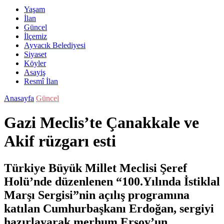
Yaşam
İlan
Güncel
İlçemiz
Ayvacık Belediyesi
Siyaset
Köyler
Asayiş
Resmî İlan
Anasayfa
Güncel
Gazi Meclis’te Çanakkale ve
Akif rüzgarı esti
Türkiye Büyük Millet Meclisi Şeref
Holü’nde düzenlenen “100.Yılında İstiklal
Marşı Sergisi”nin açılış programına
katılan Cumhurbaşkanı Erdoğan, sergiyi
hazırlayarak merhum Ersoy’un