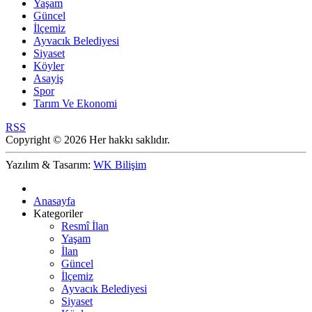
Yaşam
Güncel
İlçemiz
Ayvacık Belediyesi
Siyaset
Köyler
Asayiş
Spor
Tarım Ve Ekonomi
RSS
Copyright © 2026 Her hakkı saklıdır.
Yazılım & Tasarım:
WK Bilişim
Anasayfa
Kategoriler
Resmî İlan
Yaşam
İlan
Güncel
İlçemiz
Ayvacık Belediyesi
Siyaset