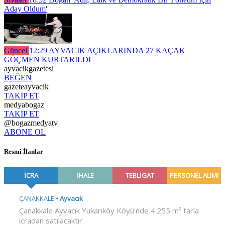
Aday Oldum'
Güncel
12:29
AYVACIK AÇIKLARINDA 27 KAÇAK
GÖÇMEN KURTARILDI
ayvacikgazetesi
BEĞEN
gazeteayvacik
TAKİP ET
medyabogaz
TAKİP ET
@bogazmedyatv
ABONE OL
Resmî İlanlar