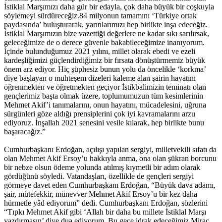
İstiklal Marşımızı daha gür bir edayla, çok daha büyük bir coşkuyla
söylemeyi sürdüreceğiz.84 milyonun tamamını ‘Türkiye ortak
paydasında’ buluşturarak, yarınlarımızı hep birlikte inşa edeceğiz.
İstiklal Marşımızın bize vazettiği değerlere ne kadar sıkı sarılırsak,
geleceğimize de o derece güvenle bakabileceğimize inanıyorum.
İçinde bulunduğumuz 2021 yılını, millet olarak ebedi ve ezeli
kardeşliğimizi güçlendirdiğimiz bir fırsata dönüştürmemiz büyük
önem arz ediyor. Hiç şüphesiz bunun yolu da öncelikle ‘korkma’
diye başlayan o muhteşem dizeleri kaleme alan şairin hayatını
öğrenmekten ve öğretmekten geçiyor İstikbalimizin teminatı olan
gençlerimiz başta olmak üzere, toplumumuzun tüm kesimlerinin
Mehmet Akif’i tanımalarını, onun hayatını, mücadelesini, uğruna
sürgünleri göze aldığı prensiplerini çok iyi kavramalarını arzu
ediyoruz. İnşallah 2021 senesini vesile kılarak, hep birlikte bunu
başaracağız.”
Cumhurbaşkanı Erdoğan, açılışı yapılan sergiyi, milletvekili sıfatı da
olan Mehmet Akif Ersoy’u hakkıyla anma, ona olan şükran borcunu
bir nebze olsun ödeme yolunda atılmış kıymetli bir adım olarak
gördüğünü söyledi. Vatandaşları, özellikle de gençleri sergiyi
görmeye davet eden Cumhurbaşkanı Erdoğan, “Büyük dava adamı,
şair, mütefekkir, münevver Mehmet Akif Ersoy’u bir kez daha
hürmetle yâd ediyorum” dedi. Cumhurbaşkanı Erdoğan, sözlerini
“Tıpkı Mehmet Akif gibi ‘Allah bir daha bu millete İstiklal Marşı
yazdırmasın’ diye dua ediyorum. Bu gece idrak edeceğimiz Miraç