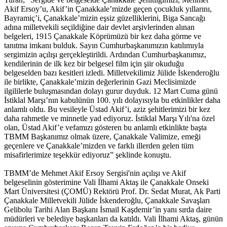
Akif Ersoy’u, Akif’in Çanakkale’mizde geçen çocukluk yıllarını,
Bayramiç’i, Çanakkale’mizin eşsiz güzelliklerini, Biga Sancağı
adına milletvekili seçildiğine dair devlet arşivlerinden alınan
belgeleri, 1915 Çanakkale Köprümüzü bir kez daha görme ve
tanıtma imkanı bulduk. Sayın Cumhurbaşkanımızın katılımıyla
sergimizin açılışı gerçekleştirildi. Ardından Cumhurbaşkanımız,
kendilerinin de ilk kez bir belgesel film için şiir okuduğu
belgeselden bazı kesitleri izledi. Milletvekilimiz Jülide İskenderoğlu
ile birlikte, Çanakkale’mizin değerlerinin Gazi Meclisimizde
ilgililerle buluşmasından dolayı gurur duyduk. 12 Mart Cuma günü
İstiklal Marşı’nın kabulünün 100. yılı dolayısıyla bu etkinlikler daha
anlamlı oldu. Bu vesileyle Üstad Akif’i, aziz şehitlerimizi bir kez
daha rahmetle ve minnetle yad ediyoruz. İstiklal Marşı Yılı'na özel
olan, Üstad Akif’e vefamızı gösteren bu anlamlı etkinlikte başta
TBMM Başkanımız olmak üzere, Çanakkale Valimize, emeği
geçenlere ve Çanakkale’mizden ve farklı illerden gelen tüm
misafirlerimize teşekkür ediyoruz” şeklinde konuştu.
TBMM’de Mehmet Akif Ersoy Sergisi'nin açılışı ve Akif
belgeselinin gösterimine Vali İlhami Aktaş ile Çanakkale Onseki
Mart Üniversitesi (ÇOMÜ) Rektörü Prof. Dr. Sedat Murat, Ak Parti
Çanakkale Milletvekili Jülide İskenderoğlu, Çanakkale Savaşları
Gelibolu Tarihi Alan Başkanı İsmail Kaşdemir’in yanı sırda daire
müdürleri ve belediye başkanları da katıldı. Vali İlhami Aktaş, günün