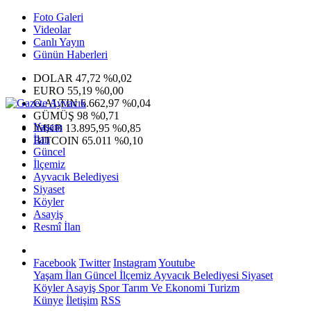
Foto Galeri
Videolar
Canlı Yayın
Günün Haberleri
DOLAR
47,72
%0,02
EURO
55,19
%0,00
G.ALTIN
6.662,97
%0,04
GÜMÜŞ
98
%0,71
Yaşam
IMKB
13.895,95
%0,85
İlan
BITCOIN
65.011
%0,10
Güncel
İlçemiz
Ayvacık Belediyesi
Siyaset
Köyler
Asayiş
Resmî İlan
Facebook
Twitter
Instagram
Youtube
Yaşam
İlan
Güncel
İlçemiz
Ayvacık Belediyesi
Siyaset
Köyler
Asayiş
Spor
Tarım Ve Ekonomi
Turizm
Künye
İletişim
RSS