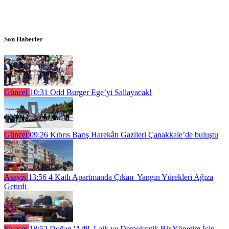
Son Haberler
Güncel
10:31
Odd Burger Ege’yi Sallayacak!
Güncel
09:26
Kıbrıs Barış Harekâtı Gazileri Çanakkale’de buluştu
Asayiş
13:56
4 Katlı Apartmanda Çıkan Yangın Yürekleri Ağıza
Getirdi
Siyaset
18:52
Doğan 'Adil, Laik ve Demokratik Bir Yönetim İçin