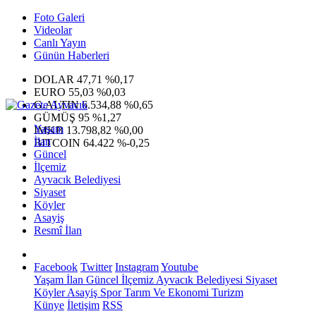
Foto Galeri
Videolar
Canlı Yayın
Günün Haberleri
DOLAR
47,71
%0,17
EURO
55,03
%0,03
G.ALTIN
6.534,88
%0,65
GÜMÜŞ
95
%1,27
Yaşam
IMKB
13.798,82
%0,00
İlan
BITCOIN
64.422
%-0,25
Güncel
İlçemiz
Ayvacık Belediyesi
Siyaset
Köyler
Asayiş
Resmî İlan
Facebook
Twitter
Instagram
Youtube
Yaşam
İlan
Güncel
İlçemiz
Ayvacık Belediyesi
Siyaset
Köyler
Asayiş
Spor
Tarım Ve Ekonomi
Turizm
Künye
İletişim
RSS