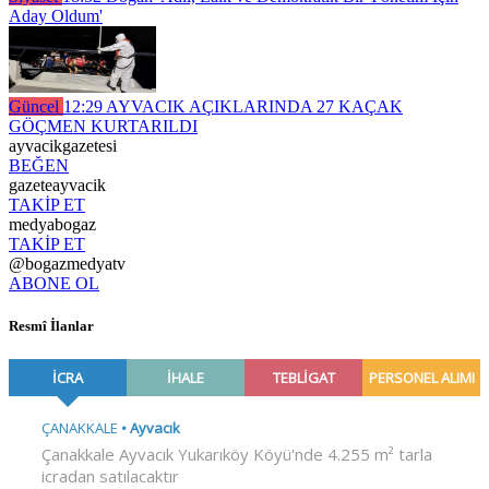
Aday Oldum'
Güncel
12:29
AYVACIK AÇIKLARINDA 27 KAÇAK
GÖÇMEN KURTARILDI
ayvacikgazetesi
BEĞEN
gazeteayvacik
TAKİP ET
medyabogaz
TAKİP ET
@bogazmedyatv
ABONE OL
Resmî İlanlar