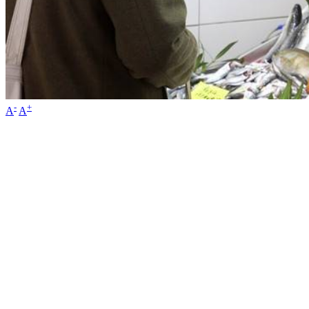
-
+
A
A