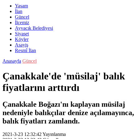
Yaşam
İlan
Güncel
İlçemiz
Ayvacık Belediyesi
Siyaset
Köyler
Asayiş
Resmî İlan
Anasayfa
Güncel
Çanakkale'de 'müsilaj' balık
fiyatlarını arttırdı
Çanakkale Boğazı'nı kaplayan müsilaj
nedeniyle balıkçılar denize açılamayınca,
balık fiyatları zamlandı.
2021-3-23 12:32:42
Yayınlanma