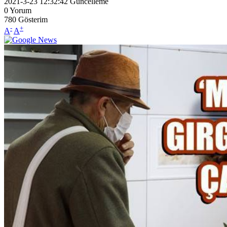
2021-3-23 12:32:42
Güncelleme
0
Yorum
780
Gösterim
-
+
A
A