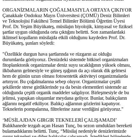
ORGANİZMALARIN ÇOĞALMASIYLA ORTAYA ÇIKIYOR
Çanakkale Ondokuz Mayıs Üniversitesi (ÇOMÜ) Deniz Bilimleri
ve Teknolojisi Fakültesi Temel Bilimler Bölümü Öğretim Üyesi
Prof. Dr. Yeşim Büyükateş, müsilajın biyolojik, kimyasal ve fiziksel
şartlar uygun olduğunda orta çıktığını belirtti. Son zamanlardaki
iklimsel koşulların müsilajda etkili olduğunu kaydeden Prof. Dr.
Büyükateş, şunları söyledi:
"Özellikle durgun hava şartlarında ve rüzgarın az olduğu
durumlarda görüyoruz. Denizdeki sistemde bitkisel organizmaları
fitoplanktonik organizmalar deniz suyu sıcaklığının yüksek olması,
ilkbaharın gelmesiyle ve güneş ışığının da açı olarak dik gelmesi
hem de günün uzun olması fotosentetik aktiviteyi organizmalarda
artırıyor. Bu çoğalmalarına sebep oluyor. Organizmalar çeşitli
şekillerde strese girdiklerinde ya da besin elementleri sistemde az
olduğunda çeşitli organik maddeler salgılıyor. Birleşmesiyle de bu
jelimsi, yapışkan oluşumlar meydana geliyor. Bunlar, balıkçıların
ağlarını negatif etkiliyor. Balıkçı ağlarının gözlerini kapatıyor.
Teknelerin pompalarına, filtrelerine zarar verdiğini görüyoruz."
‘MÜSİLAJDAN GIRGIR TEKNELERİ ÇALIŞAMADI’
Balıkhanede tezgah açan Hasan Tunç, bu sezon umdukları bereketi
bulamadıklarını belirtti. Tunç, “Müsilaj nedeniyle denizlerimizde
gırgır tekneleri ve diğer balıkçılar çalışamadı. İstedikleri bölgelerde