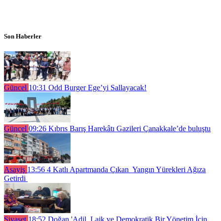
Son Haberler
Güncel
10:31
Odd Burger Ege’yi Sallayacak!
Güncel
09:26
Kıbrıs Barış Harekâtı Gazileri Çanakkale’de buluştu
Asayiş
13:56
4 Katlı Apartmanda Çıkan Yangın Yürekleri Ağıza
Getirdi
Siyaset
18:52
Doğan 'Adil, Laik ve Demokratik Bir Yönetim İçin