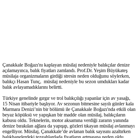
Çanakkale Boğazı'nı kaplayan müsilaj nedeniyle balıkçılar denize
açılamayınca, balık fiyatları zamlandı. Prof.Dr. Yeşim Büyükateş
müsilaja organizmaların girdiği stresin neden olduğunu söylerken,
balıkçı Hasan Tunç, müsilaj nedeniyle bu sezon umdukları kadar
balık avlayamadıklarını belirtti.
Türkiye genelinde gırgır ve trol balıkçılığı yapanlar için av yasağı,
15 Nisan itibariyle başlıyor. Av sezonun bitmesine sayılı günler kala
Marmara Denizi’nin bir bölümü ile Çanakkale Boğazı'nda etkili olan
beyaz köpüksü ve yapışkan bir madde olan müsilaj, balıkçıların
kabusu oldu. Teknelerin, motor aksamına verdiği zararın yanında
denize bırakılan ağlara da yapışıp, gözleri tıkayan müsilaj avlanmayı
engelliyor. Müsilaj, Çanakkale’de avlanan balık sayısını azaltırken
balıkhanelerdeki tezgahlardada fiyatların artmasına neden oldu.