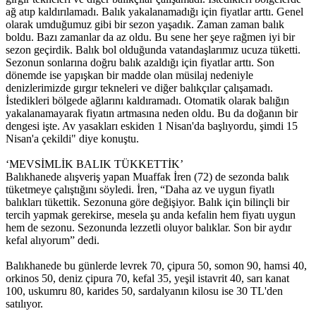
ağ atıp kaldırılamadı. Balık yakalanamadığı için fiyatlar arttı. Genel
olarak umduğumuz gibi bir sezon yaşadık. Zaman zaman balık
boldu. Bazı zamanlar da az oldu. Bu sene her şeye rağmen iyi bir
sezon geçirdik. Balık bol olduğunda vatandaşlarımız ucuza tüketti.
Sezonun sonlarına doğru balık azaldığı için fiyatlar arttı. Son
dönemde ise yapışkan bir madde olan müsilaj nedeniyle
denizlerimizde gırgır tekneleri ve diğer balıkçılar çalışamadı.
İstedikleri bölgede ağlarını kaldıramadı. Otomatik olarak balığın
yakalanamayarak fiyatın artmasına neden oldu. Bu da doğanın bir
dengesi işte. Av yasakları eskiden 1 Nisan'da başlıyordu, şimdi 15
Nisan'a çekildi" diye konuştu.
‘MEVSİMLİK BALIK TÜKKETTİK’
Balıkhanede alışveriş yapan Muaffak İren (72) de sezonda balık
tüketmeye çalıştığını söyledi. İren, “Daha az ve uygun fiyatlı
balıkları tükettik. Sezonuna göre değişiyor. Balık için bilinçli bir
tercih yapmak gerekirse, mesela şu anda kefalin hem fiyatı uygun
hem de sezonu. Sezonunda lezzetli oluyor balıklar. Son bir aydır
kefal alıyorum” dedi.
Balıkhanede bu günlerde levrek 70, çipura 50, somon 90, hamsi 40,
orkinos 50, deniz çipura 70, kefal 35, yeşil istavrit 40, sarı kanat
100, uskumru 80, karides 50, sardalyanın kilosu ise 30 TL'den
satılıyor.