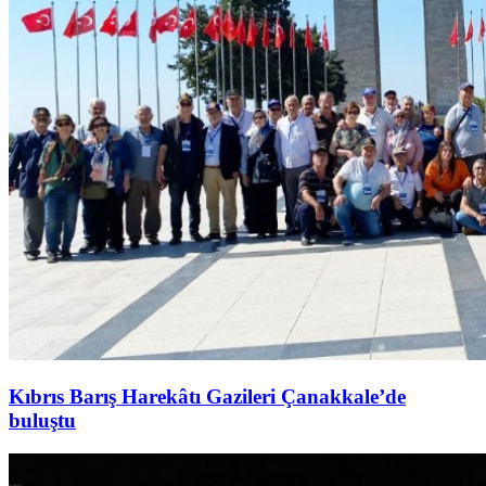
Kıbrıs Barış Harekâtı Gazileri Çanakkale’de
buluştu