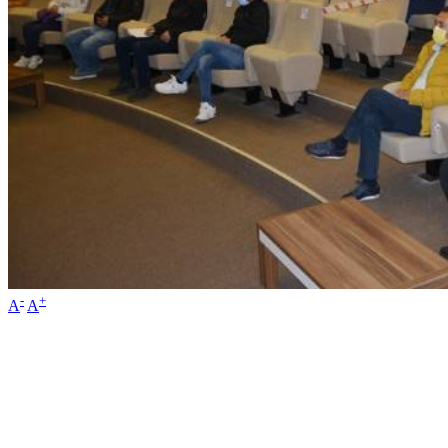
-
+
A
A