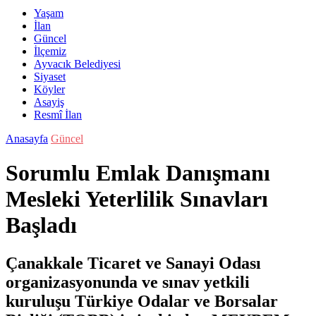
Yaşam
İlan
Güncel
İlçemiz
Ayvacık Belediyesi
Siyaset
Köyler
Asayiş
Resmî İlan
Anasayfa
Güncel
Sorumlu Emlak Danışmanı
Mesleki Yeterlilik Sınavları
Başladı
Çanakkale Ticaret ve Sanayi Odası
organizasyonunda ve sınav yetkili
kuruluşu Türkiye Odalar ve Borsalar