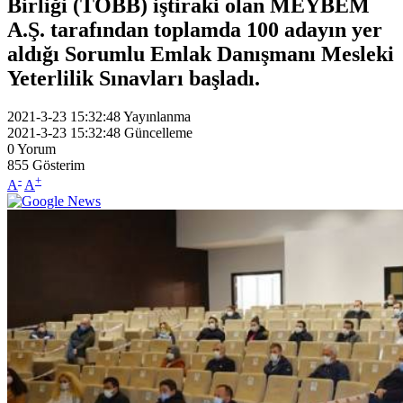
Birliği (TOBB) iştiraki olan MEYBEM
A.Ş. tarafından toplamda 100 adayın yer
aldığı Sorumlu Emlak Danışmanı Mesleki
Yeterlilik Sınavları başladı.
2021-3-23 15:32:48
Yayınlanma
2021-3-23 15:32:48
Güncelleme
0
Yorum
855
Gösterim
-
+
A
A