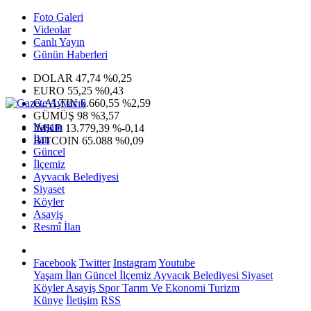
Foto Galeri
Videolar
Canlı Yayın
Günün Haberleri
DOLAR
47,74
%0,25
EURO
55,25
%0,43
G.ALTIN
6.660,55
%2,59
GÜMÜŞ
98
%3,57
Yaşam
IMKB
13.779,39
%-0,14
İlan
BITCOIN
65.088
%0,09
Güncel
İlçemiz
Ayvacık Belediyesi
Siyaset
Köyler
Asayiş
Resmî İlan
Facebook
Twitter
Instagram
Youtube
Yaşam
İlan
Güncel
İlçemiz
Ayvacık Belediyesi
Siyaset
Köyler
Asayiş
Spor
Tarım Ve Ekonomi
Turizm
Künye
İletişim
RSS