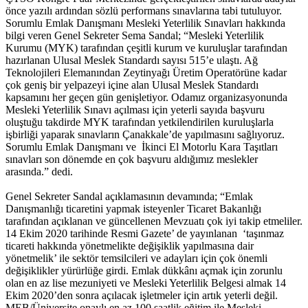
önce yazılı ardından sözlü performans sınavlarına tabi tutuluyor.
Sorumlu Emlak Danışmanı Mesleki Yeterlilik Sınavları hakkında
bilgi veren Genel Sekreter Sema Sandal; “Mesleki Yeterlilik
Kurumu (MYK) tarafından çeşitli kurum ve kuruluşlar tarafından
hazırlanan Ulusal Meslek Standardı sayısı 515’e ulaştı. Ağ
Teknolojileri Elemanından Zeytinyağı Üretim Operatörüne kadar
çok geniş bir yelpazeyi içine alan Ulusal Meslek Standardı
kapsamını her geçen gün genişletiyor. Odamız organizasyonunda
Mesleki Yeterlilik Sınavı açılması için yeterli sayıda başvuru
oluştuğu takdirde MYK tarafından yetkilendirilen kuruluşlarla
işbirliği yaparak sınavların Çanakkale’de yapılmasını sağlıyoruz.
Sorumlu Emlak Danışmanı ve İkinci El Motorlu Kara Taşıtları
sınavları son dönemde en çok başvuru aldığımız meslekler
arasında.” dedi.
Genel Sekreter Sandal açıklamasının devamında; “Emlak
Danışmanlığı ticaretini yapmak isteyenler Ticaret Bakanlığı
tarafından açıklanan ve güncellenen Mevzuatı çok iyi takip etmeliler.
14 Ekim 2020 tarihinde Resmi Gazete’ de yayınlanan ‘taşınmaz
ticareti hakkında yönetmelikte değişiklik yapılmasına dair
yönetmelik’ ile sektör temsilcileri ve adayları için çok önemli
değişiklikler yürürlüğe girdi. Emlak dükkânı açmak için zorunlu
olan en az lise mezuniyeti ve Mesleki Yeterlilik Belgesi almak 14
Ekim 2020’den sonra açılacak işletmeler için artık yeterli değil.
MEB/Üniversite onaylı en az 100 saatlik eğitim ile Mesleki