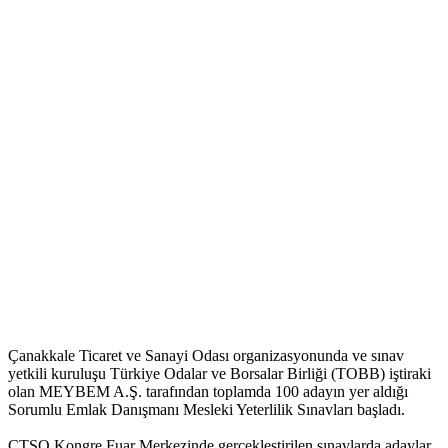
Çanakkale Ticaret ve Sanayi Odası organizasyonunda ve sınav
yetkili kuruluşu Türkiye Odalar ve Borsalar Birliği (TOBB) iştiraki
olan MEYBEM A.Ş. tarafından toplamda 100 adayın yer aldığı
Sorumlu Emlak Danışmanı Mesleki Yeterlilik Sınavları başladı.
ÇTSO Kongre Fuar Merkezinde gerçekleştirilen sınavlarda adaylar