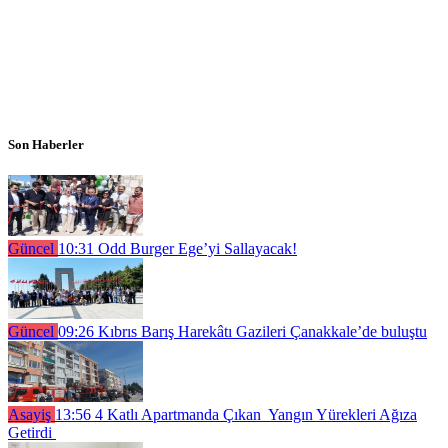
Son Haberler
Güncel
10:31
Odd Burger Ege’yi Sallayacak!
Güncel
09:26
Kıbrıs Barış Harekâtı Gazileri Çanakkale’de buluştu
Asayiş
13:56
4 Katlı Apartmanda Çıkan Yangın Yürekleri Ağıza
Getirdi