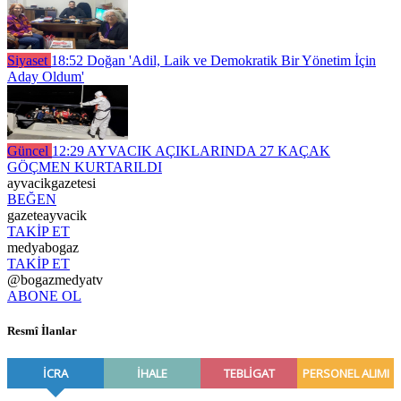
Siyaset
18:52
Doğan 'Adil, Laik ve Demokratik Bir Yönetim İçin
Aday Oldum'
Güncel
12:29
AYVACIK AÇIKLARINDA 27 KAÇAK
GÖÇMEN KURTARILDI
ayvacikgazetesi
BEĞEN
gazeteayvacik
TAKİP ET
medyabogaz
TAKİP ET
@bogazmedyatv
ABONE OL
Resmî İlanlar