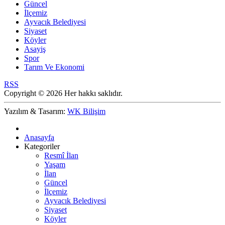
Güncel
İlçemiz
Ayvacık Belediyesi
Siyaset
Köyler
Asayiş
Spor
Tarım Ve Ekonomi
RSS
Copyright © 2026 Her hakkı saklıdır.
Yazılım & Tasarım:
WK Bilişim
Anasayfa
Kategoriler
Resmî İlan
Yaşam
İlan
Güncel
İlçemiz
Ayvacık Belediyesi
Siyaset
Köyler