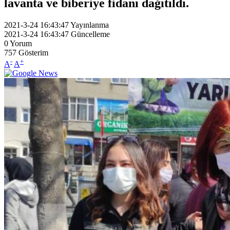
lavanta ve biberiye fidanı dağıtıldı.
2021-3-24 16:43:47
Yayınlanma
2021-3-24 16:43:47
Güncelleme
0
Yorum
757
Gösterim
-
+
A
A