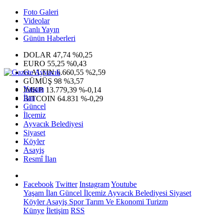
Foto Galeri
Videolar
Canlı Yayın
Günün Haberleri
DOLAR
47,74
%0,25
EURO
55,25
%0,43
G.ALTIN
6.660,55
%2,59
GÜMÜŞ
98
%3,57
Yaşam
IMKB
13.779,39
%-0,14
İlan
BITCOIN
64.831
%-0,29
Güncel
İlçemiz
Ayvacık Belediyesi
Siyaset
Köyler
Asayiş
Resmî İlan
Facebook
Twitter
Instagram
Youtube
Yaşam
İlan
Güncel
İlçemiz
Ayvacık Belediyesi
Siyaset
Köyler
Asayiş
Spor
Tarım Ve Ekonomi
Turizm
Künye
İletişim
RSS