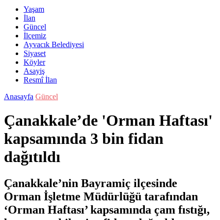
Yaşam
İlan
Güncel
İlçemiz
Ayvacık Belediyesi
Siyaset
Köyler
Asayiş
Resmî İlan
Anasayfa
Güncel
Çanakkale’de 'Orman Haftası'
kapsamında 3 bin fidan
dağıtıldı
Çanakkale’nin Bayramiç ilçesinde
Orman İşletme Müdürlüğü tarafından
‘Orman Haftası’ kapsamında çam fıstığı,