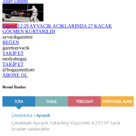
Aday Oldum'
Güncel
12:29
AYVACIK AÇIKLARINDA 27 KAÇAK
GÖÇMEN KURTARILDI
ayvacikgazetesi
BEĞEN
gazeteayvacik
TAKİP ET
medyabogaz
TAKİP ET
@bogazmedyatv
ABONE OL
Resmî İlanlar