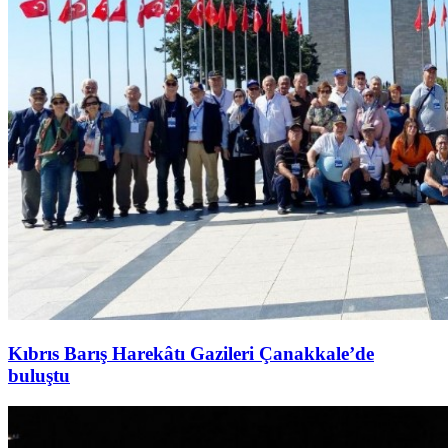
Kıbrıs Barış Harekâtı Gazileri Çanakkale’de
buluştu