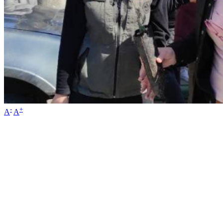
-
+
A
A