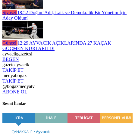
Siyaset
18:52
Doğan 'Adil, Laik ve Demokratik Bir Yönetim İçin
Aday Oldum'
Güncel
12:29
AYVACIK AÇIKLARINDA 27 KAÇAK
GÖÇMEN KURTARILDI
ayvacikgazetesi
BEĞEN
gazeteayvacik
TAKİP ET
medyabogaz
TAKİP ET
@bogazmedyatv
ABONE OL
Resmî İlanlar