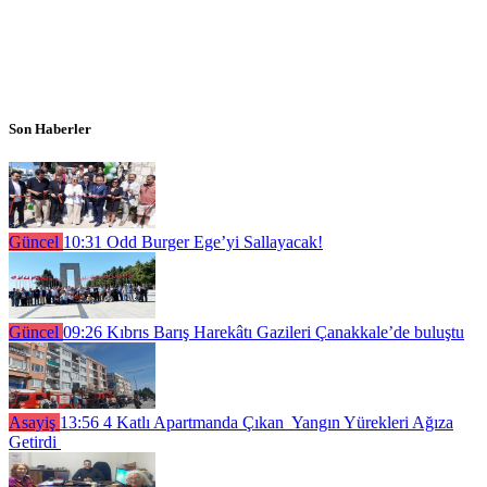
Son Haberler
Güncel
10:31
Odd Burger Ege’yi Sallayacak!
Güncel
09:26
Kıbrıs Barış Harekâtı Gazileri Çanakkale’de buluştu
Asayiş
13:56
4 Katlı Apartmanda Çıkan Yangın Yürekleri Ağıza
Getirdi