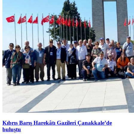
Kıbrıs Barış Harekâtı Gazileri Çanakkale’de
buluştu