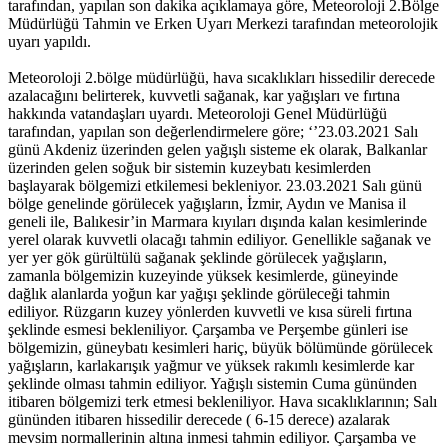
tarafından, yapılan son dakika açıklamaya göre, Meteoroloji 2.Bölge
Müdürlüğü Tahmin ve Erken Uyarı Merkezi tarafından meteorolojik
uyarı yapıldı.
Meteoroloji 2.bölge müdürlüğü, hava sıcaklıkları hissedilir derecede
azalacağını belirterek, kuvvetli sağanak, kar yağışları ve fırtına
hakkında vatandaşları uyardı. Meteoroloji Genel Müdürlüğü
tarafından, yapılan son değerlendirmelere göre; ‘’23.03.2021 Salı
günü Akdeniz üzerinden gelen yağışlı sisteme ek olarak, Balkanlar
üzerinden gelen soğuk bir sistemin kuzeybatı kesimlerden
başlayarak bölgemizi etkilemesi bekleniyor. 23.03.2021 Salı günü
bölge genelinde görülecek yağışların, İzmir, Aydın ve Manisa il
geneli ile, Balıkesir’in Marmara kıyıları dışında kalan kesimlerinde
yerel olarak kuvvetli olacağı tahmin ediliyor. Genellikle sağanak ve
yer yer gök gürültülü sağanak şeklinde görülecek yağışların,
zamanla bölgemizin kuzeyinde yüksek kesimlerde, güneyinde
dağlık alanlarda yoğun kar yağışı şeklinde görüleceği tahmin
ediliyor. Rüzgarın kuzey yönlerden kuvvetli ve kısa süreli fırtına
şeklinde esmesi bekleniliyor. Çarşamba ve Perşembe günleri ise
bölgemizin, güneybatı kesimleri hariç, büyük bölümünde görülecek
yağışların, karlakarışık yağmur ve yüksek rakımlı kesimlerde kar
şeklinde olması tahmin ediliyor. Yağışlı sistemin Cuma gününden
itibaren bölgemizi terk etmesi bekleniliyor. Hava sıcaklıklarının; Salı
gününden itibaren hissedilir derecede ( 6-15 derece) azalarak
mevsim normallerinin altına inmesi tahmin ediliyor. Çarşamba ve