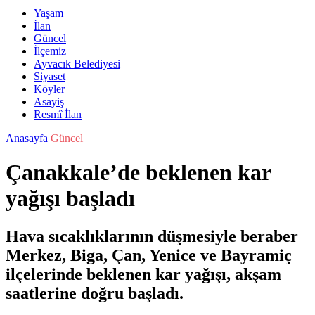
Yaşam
İlan
Güncel
İlçemiz
Ayvacık Belediyesi
Siyaset
Köyler
Asayiş
Resmî İlan
Anasayfa
Güncel
Çanakkale’de beklenen kar
yağışı başladı
Hava sıcaklıklarının düşmesiyle beraber
Merkez, Biga, Çan, Yenice ve Bayramiç
ilçelerinde beklenen kar yağışı, akşam
saatlerine doğru başladı.