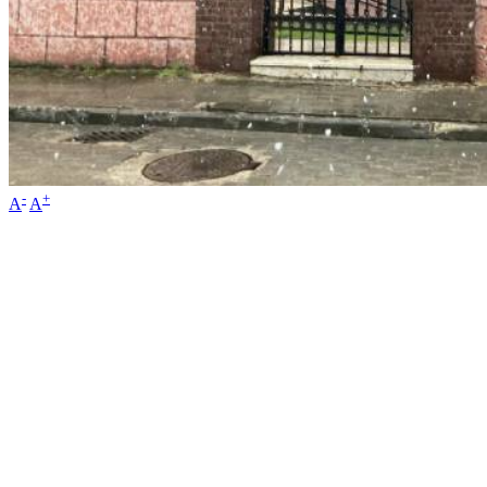
-
+
A
A