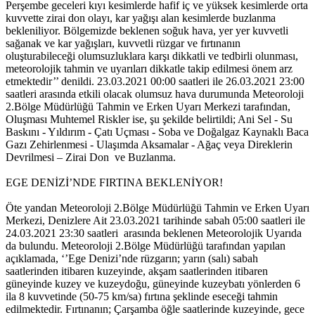
Perşembe geceleri kıyı kesimlerde hafif iç ve yüksek kesimlerde orta
kuvvette zirai don olayı, kar yağışı alan kesimlerde buzlanma
bekleniliyor. Bölgemizde beklenen soğuk hava, yer yer kuvvetli
sağanak ve kar yağışları, kuvvetli rüzgar ve fırtınanın
oluşturabileceği olumsuzluklara karşı dikkatli ve tedbirli olunması,
meteorolojik tahmin ve uyarıları dikkatle takip edilmesi önem arz
etmektedir’’ denildi. 23.03.2021 00:00 saatleri ile 26.03.2021 23:00
saatleri arasında etkili olacak olumsuz hava durumunda Meteoroloji
2.Bölge Müdürlüğü Tahmin ve Erken Uyarı Merkezi tarafından,
Oluşması Muhtemel Riskler ise, şu şekilde belirtildi; Ani Sel - Su
Baskını - Yıldırım - Çatı Uçması - Soba ve Doğalgaz Kaynaklı Baca
Gazı Zehirlenmesi - Ulaşımda Aksamalar - Ağaç veya Direklerin
Devrilmesi – Zirai Don ve Buzlanma.
EGE DENİZİ’NDE FIRTINA BEKLENİYOR!
Öte yandan Meteoroloji 2.Bölge Müdürlüğü Tahmin ve Erken Uyarı
Merkezi, Denizlere Ait 23.03.2021 tarihinde sabah 05:00 saatleri ile
24.03.2021 23:30 saatleri arasında beklenen Meteorolojik Uyarıda
da bulundu. Meteoroloji 2.Bölge Müdürlüğü tarafından yapılan
açıklamada, ‘’Ege Denizi’nde rüzgarın; yarın (salı) sabah
saatlerinden itibaren kuzeyinde, akşam saatlerinden itibaren
güneyinde kuzey ve kuzeydoğu, güneyinde kuzeybatı yönlerden 6
ila 8 kuvvetinde (50-75 km/sa) fırtına şeklinde eseceği tahmin
edilmektedir. Fırtınanın; Çarşamba öğle saatlerinde kuzeyinde, gece