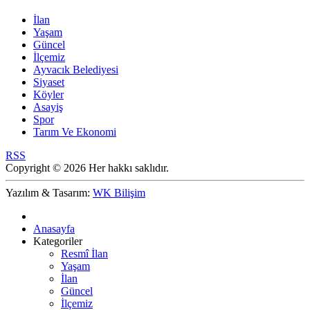
İlan
Yaşam
Güncel
İlçemiz
Ayvacık Belediyesi
Siyaset
Köyler
Asayiş
Spor
Tarım Ve Ekonomi
RSS
Copyright © 2026 Her hakkı saklıdır.
Yazılım & Tasarım:
WK Bilişim
Anasayfa
Kategoriler
Resmî İlan
Yaşam
İlan
Güncel
İlçemiz