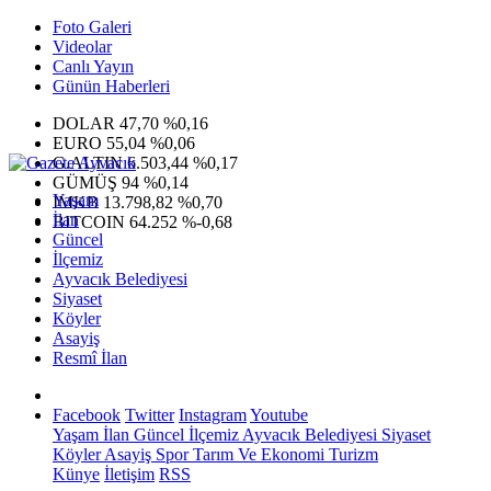
Foto Galeri
Videolar
Canlı Yayın
Günün Haberleri
DOLAR
47,70
%0,16
EURO
55,04
%0,06
G.ALTIN
6.503,44
%0,17
GÜMÜŞ
94
%0,14
Yaşam
IMKB
13.798,82
%0,70
İlan
BITCOIN
64.252
%-0,68
Güncel
İlçemiz
Ayvacık Belediyesi
Siyaset
Köyler
Asayiş
Resmî İlan
Facebook
Twitter
Instagram
Youtube
Yaşam
İlan
Güncel
İlçemiz
Ayvacık Belediyesi
Siyaset
Köyler
Asayiş
Spor
Tarım Ve Ekonomi
Turizm
Künye
İletişim
RSS