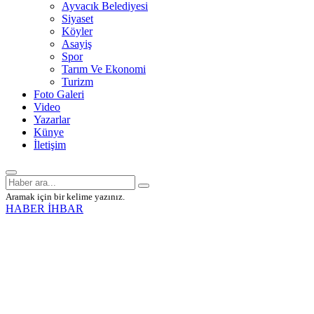
Ayvacık Belediyesi
Siyaset
Köyler
Asayiş
Spor
Tarım Ve Ekonomi
Turizm
Foto Galeri
Video
Yazarlar
Künye
İletişim
Aramak için bir kelime yazınız.
HABER İHBAR