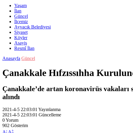
Yaşam
İlan
Güncel
İlçemiz
Ayvacık Belediyesi
Siyaset
Köyler
Asayiş
Resmî İlan
Anasayfa
Güncel
Çanakkale Hıfzıssıhha Kurulun
Çanakkale’de artan koronavirüs vakaları s
alındı
2021-4-5 22:03:01
Yayınlanma
2021-4-5 22:03:01
Güncelleme
0
Yorum
902
Gösterim
-
+
A
A