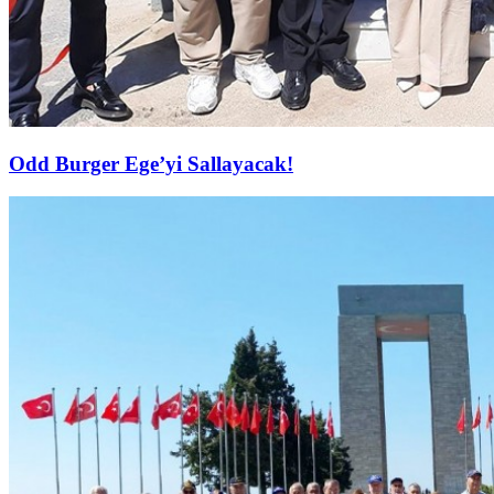
Odd Burger Ege’yi Sallayacak!