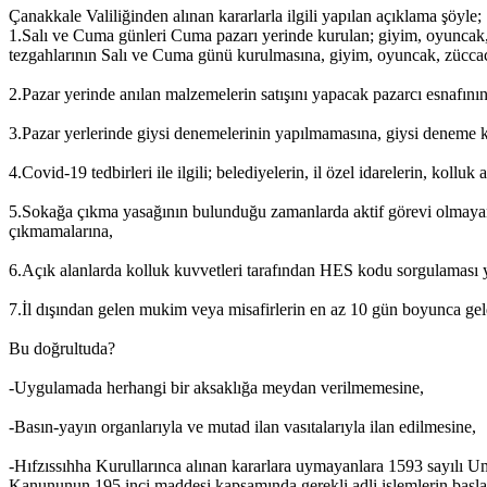
Çanakkale Valiliğinden alınan kararlarla ilgili yapılan açıklama şöyle;
1.Salı ve Cuma günleri Cuma pazarı yerinde kurulan; giyim, oyuncak, 
tezgahlarının Salı ve Cuma günü kurulmasına, giyim, oyuncak, züccaci
2.Pazar yerinde anılan malzemelerin satışını yapacak pazarcı esnafının
3.Pazar yerlerinde giysi denemelerinin yapılmamasına, giysi deneme ka
4.Covid-19 tedbirleri ile ilgili; belediyelerin, il özel idarelerin, kollu
5.Sokağa çıkma yasağının bulunduğu zamanlarda aktif görevi olmayan 
çıkmamalarına,
6.Açık alanlarda kolluk kuvvetleri tarafından HES kodu sorgulaması 
7.İl dışından gelen mukim veya misafirlerin en az 10 gün boyunca gel
Bu doğrultuda?
-Uygulamada herhangi bir aksaklığa meydan verilmemesine,
-Basın-yayın organlarıyla ve mutad ilan vasıtalarıyla ilan edilmesine,
-Hıfzıssıhha Kurullarınca alınan kararlara uymayanlara 1593 sayılı Um
Kanununun 195 inci maddesi kapsamında gerekli adli işlemlerin başlatıl