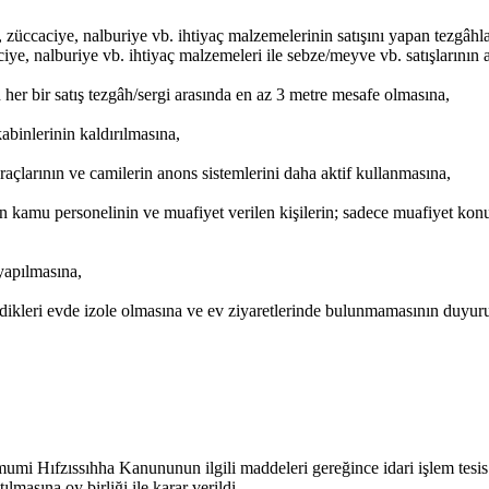
züccaciye, nalburiye vb. ihtiyaç malzemelerinin satışını yapan tezgâhl
ye, nalburiye vb. ihtiyaç malzemeleri ile sebze/meyve vb. satışlarının
 her bir satış tezgâh/sergi arasında en az 3 metre mesafe olmasına,
binlerinin kaldırılmasına,
k araçlarının ve camilerin anons sistemlerini daha aktif kullanmasına,
kamu personelinin ve muafiyet verilen kişilerin; sadece muafiyet konu
yapılmasına,
dikleri evde izole olmasına ve ev ziyaretlerinde bulunmamasının duyur
umi Hıfzıssıhha Kanununun ilgili maddeleri gereğince idari işlem tesis
masına oy birliği ile karar verildi.