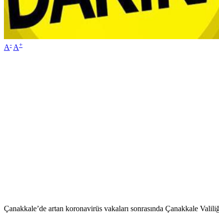
-
+
A
A
Çanakkale’de artan koronavirüs vakaları sonrasında Çanakkale Valiliğ