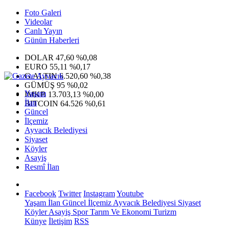
Foto Galeri
Videolar
Canlı Yayın
Günün Haberleri
DOLAR
47,60
%0,08
EURO
55,11
%0,17
G.ALTIN
6.520,60
%0,38
GÜMÜŞ
95
%0,02
Yaşam
IMKB
13.703,13
%0,00
İlan
BITCOIN
64.526
%0,61
Güncel
İlçemiz
Ayvacık Belediyesi
Siyaset
Köyler
Asayiş
Resmî İlan
Facebook
Twitter
Instagram
Youtube
Yaşam
İlan
Güncel
İlçemiz
Ayvacık Belediyesi
Siyaset
Köyler
Asayiş
Spor
Tarım Ve Ekonomi
Turizm
Künye
İletişim
RSS