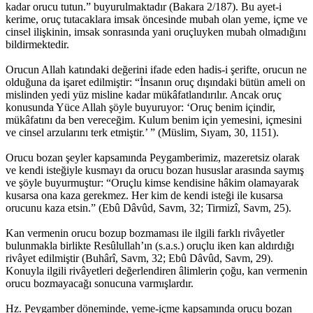
kadar orucu tutun.” buyurulmaktadır (Bakara 2/187). Bu ayet-i
kerime, oruç tutacaklara imsak öncesinde mubah olan yeme, içme ve
cinsel ilişkinin, imsak sonrasında yani oruçluyken mubah olmadığını
bildirmektedir.
Orucun Allah katındaki değerini ifade eden hadis-i şerifte, orucun ne
olduğuna da işaret edilmiştir: “İnsanın oruç dışındaki bütün ameli on
mislinden yedi yüz misline kadar mükâfatlandırılır. Ancak oruç
konusunda Yüce Allah şöyle buyuruyor: ‘Oruç benim içindir,
mükâfatını da ben vereceğim. Kulum benim için yemesini, içmesini
ve cinsel arzularını terk etmiştir.’ ” (Müslim, Sıyam, 30, 1151).
Orucu bozan şeyler kapsamında Peygamberimiz, mazeretsiz olarak
ve kendi isteğiyle kusmayı da orucu bozan hususlar arasında saymış
ve şöyle buyurmuştur: “Oruçlu kimse kendisine hâkim olamayarak
kusarsa ona kaza gerekmez. Her kim de kendi isteği ile kusarsa
orucunu kaza etsin.” (Ebû Dâvûd, Savm, 32; Tirmizî, Savm, 25).
Kan vermenin orucu bozup bozmaması ile ilgili farklı rivâyetler
bulunmakla birlikte Resûlullah’ın (s.a.s.) oruçlu iken kan aldırdığı
rivâyet edilmiştir (Buhârî, Savm, 32; Ebû Dâvûd, Savm, 29).
Konuyla ilgili rivâyetleri değerlendiren âlimlerin çoğu, kan vermenin
orucu bozmayacağı sonucuna varmışlardır.
Hz. Peygamber döneminde, yeme-içme kapsamında orucu bozan