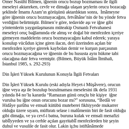
Ömer Nasûhî Bilmen, iğnenin orucu bozup bozmaması ile ilgili
meseleyi aktarırken, cevfe ve dimağa ulaşan şeylerin orucu bozacağı
şeklinde İmamı Azam’ın görüşünü aktardıktan sonra, İmâmeyne
göre iğnenin orucu bozmayacağını, fetvâhâne’nin de bu yönde fetva
verdiğini belirtmiştir. Bilmen’e göre, tedavide aşı ve iğne gibi
yöntemlerin yaygınlaşmasını müteakip Osmanlı Fetvahanesi
meseleyi oruç bağlamında ele almış ve doğal bir menfezden içeriye
girmeyen maddelerin orucu bozmayacağını kabul ederek; yaraya
konulup vücûdun içine giren ilacın, deri üzerinden açılan bir
menfezden içeriye girerek kaybolan demir ve kurşun parçasının
orucu bozmayacağına ve iğnenin de bu hususta aynı hükme tabi
olacağına dair fetva vermiştir. (Bilmen, Büyük İslâm İlmihali,
İstanbul 1985, s. 292-293)
Din İşleri Yüksek Kurulunun Konuyla İlgili Fetvaları
Din İşleri Yüksek Kurulu (eski adıyla Heyet-i Müşâvere), orucun
iğne veya aşı ile bozulup bozulmaması meselesini ilk defa 1931
yılında 84 no’lu kararda “Ramazan günü oruçlu bir kişiye iğne
vurulsa bu iğne onun orucunu bozar mı?” sorusuna, “Bedâi ve
Hidâye şurûhu ve emsali kütübü muteberei fikhiyyede mukarrer
olduğu üzere sıyam, müftıratı selase i malûmenin biri ile fasit olduğu
gibi dimağa, ve ya cevf-i batna, buruna kulak ve emsali menafizi
tabîîyyeden ve ya cerhle açılan gayritabîî menfezlerden bir şeyin
duhul ve vusulile de fasit olur. Lakin iş;bu istiftânâmede