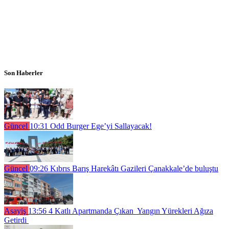
Son Haberler
Güncel
10:31
Odd Burger Ege’yi Sallayacak!
Güncel
09:26
Kıbrıs Barış Harekâtı Gazileri Çanakkale’de buluştu
Asayiş
13:56
4 Katlı Apartmanda Çıkan Yangın Yürekleri Ağıza
Getirdi