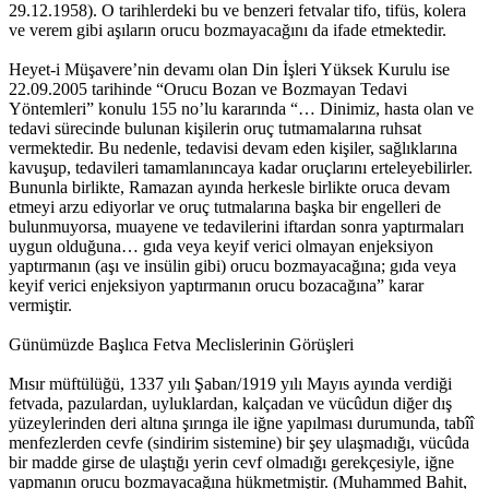
29.12.1958). O tarihlerdeki bu ve benzeri fetvalar tifo, tifüs, kolera
ve verem gibi aşıların orucu bozmayacağını da ifade etmektedir.
Heyet-i Müşavere’nin devamı olan Din İşleri Yüksek Kurulu ise
22.09.2005 tarihinde “Orucu Bozan ve Bozmayan Tedavi
Yöntemleri” konulu 155 no’lu kararında “… Dinimiz, hasta olan ve
tedavi sürecinde bulunan kişilerin oruç tutmamalarına ruhsat
vermektedir. Bu nedenle, tedavisi devam eden kişiler, sağlıklarına
kavuşup, tedavileri tamamlanıncaya kadar oruçlarını erteleyebilirler.
Bununla birlikte, Ramazan ayında herkesle birlikte oruca devam
etmeyi arzu ediyorlar ve oruç tutmalarına başka bir engelleri de
bulunmuyorsa, muayene ve tedavilerini iftardan sonra yaptırmaları
uygun olduğuna… gıda veya keyif verici olmayan enjeksiyon
yaptırmanın (aşı ve insülin gibi) orucu bozmayacağına; gıda veya
keyif verici enjeksiyon yaptırmanın orucu bozacağına” karar
vermiştir.
Günümüzde Başlıca Fetva Meclislerinin Görüşleri
Mısır müftülüğü, 1337 yılı Şaban/1919 yılı Mayıs ayında verdiği
fetvada, pazulardan, uyluklardan, kalçadan ve vücûdun diğer dış
yüzeylerinden deri altına şırınga ile iğne yapılması durumunda, tabîî
menfezlerden cevfe (sindirim sistemine) bir şey ulaşmadığı, vücûda
bir madde girse de ulaştığı yerin cevf olmadığı gerekçesiyle, iğne
yapmanın orucu bozmayacağına hükmetmiştir. (Muhammed Bahit,