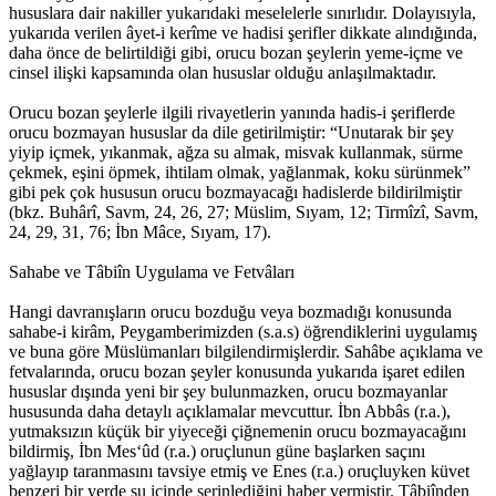
hususlara dair nakiller yukarıdaki meselelerle sınırlıdır. Dolayısıyla,
yukarıda verilen âyet-i kerîme ve hadisi şerifler dikkate alındığında,
daha önce de belirtildiği gibi, orucu bozan şeylerin yeme-içme ve
cinsel ilişki kapsamında olan hususlar olduğu anlaşılmaktadır.
Orucu bozan şeylerle ilgili rivayetlerin yanında hadis-i şeriflerde
orucu bozmayan hususlar da dile getirilmiştir: “Unutarak bir şey
yiyip içmek, yıkanmak, ağza su almak, misvak kullanmak, sürme
çekmek, eşini öpmek, ihtilam olmak, yağlanmak, koku sürünmek”
gibi pek çok hususun orucu bozmayacağı hadislerde bildirilmiştir
(bkz. Buhârî, Savm, 24, 26, 27; Müslim, Sıyam, 12; Tirmîzî, Savm,
24, 29, 31, 76; İbn Mâce, Sıyam, 17).
Sahabe ve Tâbiîn Uygulama ve Fetvâları
Hangi davranışların orucu bozduğu veya bozmadığı konusunda
sahabe-i kirâm, Peygamberimizden (s.a.s) öğrendiklerini uygulamış
ve buna göre Müslümanları bilgilendirmişlerdir. Sahâbe açıklama ve
fetvalarında, orucu bozan şeyler konusunda yukarıda işaret edilen
hususlar dışında yeni bir şey bulunmazken, orucu bozmayanlar
hususunda daha detaylı açıklamalar mevcuttur. İbn Abbâs (r.a.),
yutmaksızın küçük bir yiyeceği çiğnemenin orucu bozmayacağını
bildirmiş, İbn Mes‘ûd (r.a.) oruçlunun güne başlarken saçını
yağlayıp taranmasını tavsiye etmiş ve Enes (r.a.) oruçluyken küvet
benzeri bir yerde su içinde serinlediğini haber vermiştir. Tâbiînden