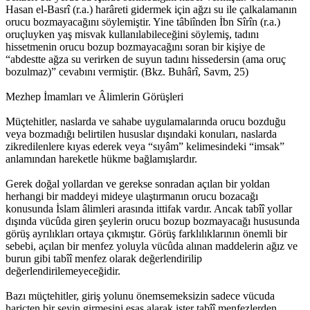
Hasan el-Basrî (r.a.) harâreti gidermek için ağzı su ile çalkalamanın
orucu bozmayacağını söylemiştir. Yine tâbiînden İbn Sîrîn (r.a.)
oruçluyken yaş misvak kullanılabileceğini söylemiş, tadını
hissetmenin orucu bozup bozmayacağını soran bir kişiye de
“abdestte ağza su verirken de suyun tadını hissedersin (ama oruç
bozulmaz)” cevabını vermiştir. (Bkz. Buhârî, Savm, 25)
Mezhep İmamları ve Âlimlerin Görüşleri
Müçtehitler, naslarda ve sahabe uygulamalarında orucu bozduğu
veya bozmadığı belirtilen hususlar dışındaki konuları, naslarda
zikredilenlere kıyas ederek veya “sıyâm” kelimesindeki “imsak”
anlamından hareketle hükme bağlamışlardır.
Gerek doğal yollardan ve gerekse sonradan açılan bir yoldan
herhangi bir maddeyi mideye ulaştırmanın orucu bozacağı
konusunda İslam âlimleri arasında ittifak vardır. Ancak tabîî yollar
dışında vücûda giren şeylerin orucu bozup bozmayacağı hususunda
görüş ayrılıkları ortaya çıkmıştır. Görüş farklılıklarının önemli bir
sebebi, açılan bir menfez yoluyla vücûda alınan maddelerin ağız ve
burun gibi tabîî menfez olarak değerlendirilip
değerlendirilemeyeceğidir.
Bazı müçtehitler, giriş yolunu önemsemeksizin sadece vücuda
hariçten bir şeyin girmesini esas alarak ister tabîî menfezlerden