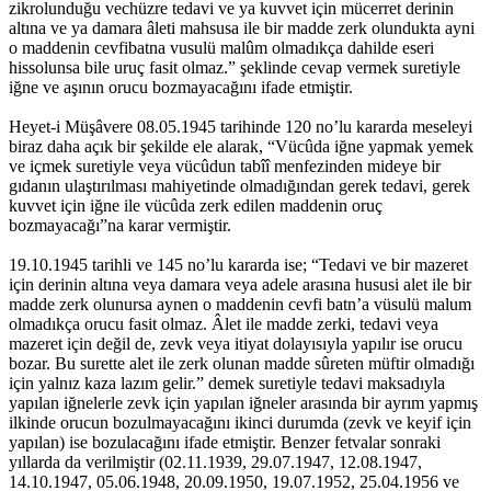
zikrolunduğu vechüzre tedavi ve ya kuvvet için mücerret derinin
altına ve ya damara âleti mahsusa ile bir madde zerk olundukta ayni
o maddenin cevfibatna vusulü malûm olmadıkça dahilde eseri
hissolunsa bile uruç fasit olmaz.” şeklinde cevap vermek suretiyle
iğne ve aşının orucu bozmayacağını ifade etmiştir.
Heyet-i Müşâvere 08.05.1945 tarihinde 120 no’lu kararda meseleyi
biraz daha açık bir şekilde ele alarak, “Vücûda iğne yapmak yemek
ve içmek suretiyle veya vücûdun tabîî menfezinden mideye bir
gıdanın ulaştırılması mahiyetinde olmadığından gerek tedavi, gerek
kuvvet için iğne ile vücûda zerk edilen maddenin oruç
bozmayacağı”na karar vermiştir.
19.10.1945 tarihli ve 145 no’lu kararda ise; “Tedavi ve bir mazeret
için derinin altına veya damara veya adele arasına hususi alet ile bir
madde zerk olunursa aynen o maddenin cevfi batn’a vüsulü malum
olmadıkça orucu fasit olmaz. Âlet ile madde zerki, tedavi veya
mazeret için değil de, zevk veya itiyat dolayısıyla yapılır ise orucu
bozar. Bu surette alet ile zerk olunan madde sûreten müftir olmadığı
için yalnız kaza lazım gelir.” demek suretiyle tedavi maksadıyla
yapılan iğnelerle zevk için yapılan iğneler arasında bir ayrım yapmış
ilkinde orucun bozulmayacağını ikinci durumda (zevk ve keyif için
yapılan) ise bozulacağını ifade etmiştir. Benzer fetvalar sonraki
yıllarda da verilmiştir (02.11.1939, 29.07.1947, 12.08.1947,
14.10.1947, 05.06.1948, 20.09.1950, 19.07.1952, 25.04.1956 ve