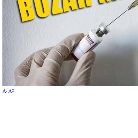
-
+
A
A