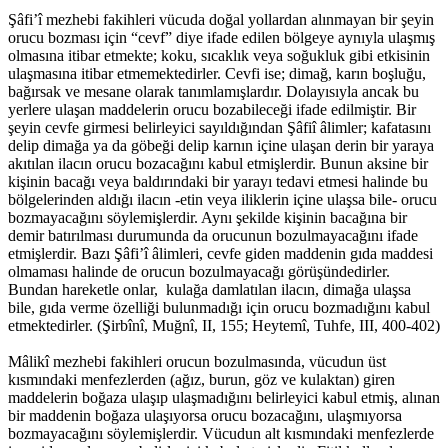
Şâfi’î mezhebi fakihleri vücuda doğal yollardan alınmayan bir şeyin
orucu bozması için “cevf” diye ifade edilen bölgeye aynıyla ulaşmış
olmasına itibar etmekte; koku, sıcaklık veya soğukluk gibi etkisinin
ulaşmasına itibar etmemektedirler. Cevfi ise; dimağ, karın boşluğu,
bağırsak ve mesane olarak tanımlamışlardır. Dolayısıyla ancak bu
yerlere ulaşan maddelerin orucu bozabileceği ifade edilmiştir. Bir
şeyin cevfe girmesi belirleyici sayıldığından Şâfiî âlimler; kafatasını
delip dimağa ya da göbeği delip karnın içine ulaşan derin bir yaraya
akıtılan ilacın orucu bozacağını kabul etmişlerdir. Bunun aksine bir
kişinin bacağı veya baldırındaki bir yarayı tedavi etmesi halinde bu
bölgelerinden aldığı ilacın -etin veya iliklerin içine ulaşsa bile- orucu
bozmayacağını söylemişlerdir. Aynı şekilde kişinin bacağına bir
demir batırılması durumunda da orucunun bozulmayacağını ifade
etmişlerdir. Bazı Şâfi’î âlimleri, cevfe giden maddenin gıda maddesi
olmaması halinde de orucun bozulmayacağı görüşündedirler.
Bundan hareketle onlar, kulağa damlatılan ilacın, dimağa ulaşsa
bile, gıda verme özelliği bulunmadığı için orucu bozmadığını kabul
etmektedirler. (Şirbînî, Muğnî, II, 155; Heytemî, Tuhfe, III, 400-402)
Mâlikî mezhebi fakihleri orucun bozulmasında, vücudun üst
kısmındaki menfezlerden (ağız, burun, göz ve kulaktan) giren
maddelerin boğaza ulaşıp ulaşmadığını belirleyici kabul etmiş, alınan
bir maddenin boğaza ulaşıyorsa orucu bozacağını, ulaşmıyorsa
bozmayacağını söylemişlerdir. Vücudun alt kısmındaki menfezlerde