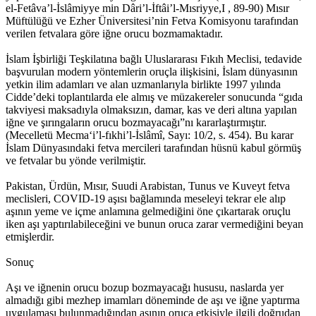
el-Fetâva’l-İslâmiyye min Dâri’l-İftâi’l-Mısriyye,I , 89-90) Mısır
Müftülüğü ve Ezher Üniversitesi’nin Fetva Komisyonu tarafından
verilen fetvalara göre iğne orucu bozmamaktadır.
İslam İşbirliği Teşkilatına bağlı Uluslararası Fıkıh Meclisi, tedavide
başvurulan modern yöntemlerin oruçla ilişkisini, İslam dünyasının
yetkin ilim adamları ve alan uzmanlarıyla birlikte 1997 yılında
Cidde’deki toplantılarda ele almış ve müzakereler sonucunda “gıda
takviyesi maksadıyla olmaksızın, damar, kas ve deri altına yapılan
iğne ve şırıngaların orucu bozmayacağı”nı kararlaştırmıştır.
(Mecelletü Mecma‘i’l-fıkhi’l-İslâmî, Sayı: 10/2, s. 454). Bu karar
İslam Dünyasındaki fetva mercileri tarafından hüsnü kabul görmüş
ve fetvalar bu yönde verilmiştir.
Pakistan, Ürdün, Mısır, Suudi Arabistan, Tunus ve Kuveyt fetva
meclisleri, COVID-19 aşısı bağlamında meseleyi tekrar ele alıp
aşının yeme ve içme anlamına gelmediğini öne çıkartarak oruçlu
iken aşı yaptırılabileceğini ve bunun oruca zarar vermediğini beyan
etmişlerdir.
Sonuç
Aşı ve iğnenin orucu bozup bozmayacağı hususu, naslarda yer
almadığı gibi mezhep imamları döneminde de aşı ve iğne yaptırma
uygulaması bulunmadığından aşının oruca etkisiyle ilgili doğrudan