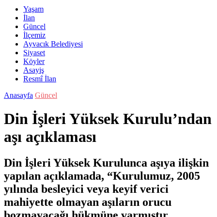
Yaşam
İlan
Güncel
İlçemiz
Ayvacık Belediyesi
Siyaset
Köyler
Asayiş
Resmî İlan
Anasayfa
Güncel
Din İşleri Yüksek Kurulu’ndan
aşı açıklaması
Din İşleri Yüksek Kurulunca aşıya ilişkin
yapılan açıklamada, “Kurulumuz, 2005
yılında besleyici veya keyif verici
mahiyette olmayan aşıların orucu
bozmayacağı hükmüne varmıştır.