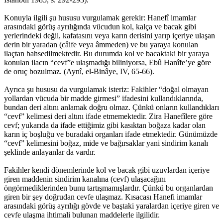
Konuyla ilgili şu hususu vurgulamak gerekir: Hanefî imamlar
arasındaki görüş ayrılığında vücudun kol, kalça ve bacak gibi
yerlerindeki değil, kafatasını veya karın derisini yarıp içeriye ulaşan
derin bir yaradan (câife veya âmmeden) ve bu yaraya konulan
ilaçtan bahsedilmektedir. Bu durumda kol ve bacaktaki bir yaraya
konulan ilacın “cevf”e ulaşmadığı biliniyorsa, Ebû Hanîfe’ye göre
de oruç bozulmaz. (Aynî, el-Binâye, IV, 65-66).
Ayrıca şu hususu da vurgulamak isteriz: Fakihler “doğal olmayan
yollardan vücuda bir madde girmesi” ifadesini kullandıklarında,
bundan deri altını anlamak doğru olmaz. Çünkü onların kullandıkları
“cevf” kelimesi deri altını ifade etmemektedir. Zira Hanefîlere göre
cevf; yukarıda da ifade ettiğimiz gibi kasıktan boğaza kadar olan
karın iç boşluğu ve buradaki organları ifade etmektedir. Günümüzde
“cevf” kelimesini boğaz, mide ve bağırsaklar yani sindirim kanalı
şeklinde anlayanlar da vardır.
Fakihler kendi dönemlerinde kol ve bacak gibi uzuvlardan içeriye
giren maddenin sindirim kanalına (cevf) ulaşacağını
öngörmediklerinden bunu tartışmamışlardır. Çünkü bu organlardan
giren bir şey doğrudan cevfe ulaşmaz. Kısacası Hanefi imamlar
arasındaki görüş ayrılığı gövde ve baştaki yaralardan içeriye giren ve
cevfe ulaşma ihtimali bulunan maddelerle ilgilidir.