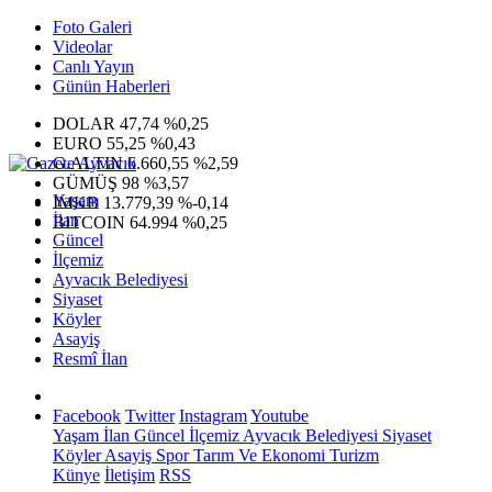
Foto Galeri
Videolar
Canlı Yayın
Günün Haberleri
DOLAR
47,74
%0,25
EURO
55,25
%0,43
G.ALTIN
6.660,55
%2,59
GÜMÜŞ
98
%3,57
Yaşam
IMKB
13.779,39
%-0,14
İlan
BITCOIN
64.994
%0,25
Güncel
İlçemiz
Ayvacık Belediyesi
Siyaset
Köyler
Asayiş
Resmî İlan
Facebook
Twitter
Instagram
Youtube
Yaşam
İlan
Güncel
İlçemiz
Ayvacık Belediyesi
Siyaset
Köyler
Asayiş
Spor
Tarım Ve Ekonomi
Turizm
Künye
İletişim
RSS