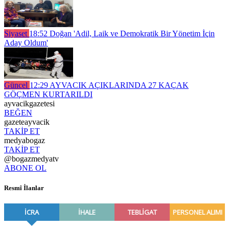
Siyaset
18:52
Doğan 'Adil, Laik ve Demokratik Bir Yönetim İçin
Aday Oldum'
Güncel
12:29
AYVACIK AÇIKLARINDA 27 KAÇAK
GÖÇMEN KURTARILDI
ayvacikgazetesi
BEĞEN
gazeteayvacik
TAKİP ET
medyabogaz
TAKİP ET
@bogazmedyatv
ABONE OL
Resmî İlanlar