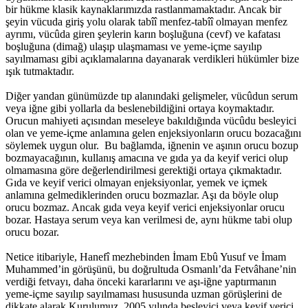
bir hükme klasik kaynaklarımızda rastlanmamaktadır. Ancak bir
şeyin vücuda giriş yolu olarak tabîî menfez-tabîî olmayan menfez
ayrımı, vücûda giren şeylerin karın boşluğuna (cevf) ve kafatası
boşluğuna (dimağ) ulaşıp ulaşmaması ve yeme-içme sayılıp
sayılmaması gibi açıklamalarına dayanarak verdikleri hükümler bize
ışık tutmaktadır.
Diğer yandan günümüzde tıp alanındaki gelişmeler, vücûdun serum
veya iğne gibi yollarla da beslenebildiğini ortaya koymaktadır.
Orucun mahiyeti açısından meseleye bakıldığında vücûdu besleyici
olan ve yeme-içme anlamına gelen enjeksiyonların orucu bozacağını
söylemek uygun olur. Bu bağlamda, iğnenin ve aşının orucu bozup
bozmayacağının, kullanış amacına ve gıda ya da keyif verici olup
olmamasına göre değerlendirilmesi gerektiği ortaya çıkmaktadır.
Gıda ve keyif verici olmayan enjeksiyonlar, yemek ve içmek
anlamına gelmediklerinden orucu bozmazlar. Aşı da böyle olup
orucu bozmaz. Ancak gıda veya keyif verici enjeksiyonlar orucu
bozar. Hastaya serum veya kan verilmesi de, aynı hükme tabi olup
orucu bozar.
Netice itibariyle, Hanefî mezhebinden İmam Ebû Yusuf ve İmam
Muhammed’in görüşünü, bu doğrultuda Osmanlı’da Fetvâhane’nin
verdiği fetvayı, daha önceki kararlarını ve aşı-iğne yaptırmanın
yeme-içme sayılıp sayılmaması hususunda uzman görüşlerini de
dikkate alarak Kurulumuz, 2005 yılında besleyici veya keyif verici