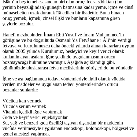
İslâm’ın beş temel esasından biri olan oruç; fecr-i sâdıktan (tan
yerinin beyazlığından) güneşin batmasına kadar yeme, içme ve cinsî
münasebetten uzak durarak îfâ edilen bir ibâdettir. Buna binaen
oruç; yemek, içmek, cinsel ilişki ve bunların kapsamına giren
şeylerle bozulur.
Hanefi mezhebinden İmam Ebû Yusuf ve İmam Muhammed’in
görüşüne ve bu doğrultuda Osmanlı’da Fetvâhane-i Âli’nin verdiği
fetvaya ve Kurulumuzca daha önceki yıllarda alınan kararlara uygun
olarak 2005 yılında Kurulumuz, besleyici ve keyif verici olarak
kullanılmayan aşıların iğne şeklinde uygulanmasının orucu
bozmayacağı hükmüne varmıştır. Aşağıda açıklandığı gibi,
günümüzde uluslararası fetva meclislerinin görüşleri de bu yöndedir.
İğne ve aşı bağlamında tedavi yöntemleriyle ilgili olarak vücûda
verilen maddeler ve uygulanan tedavi yöntemlerinden orucu
bozanlar şunlardır:
Vücûda kan vermek
Vücuda serum vermek
Vitamin içerikli iğne yaptırmak
Gıda ve keyif verici enjeksiyonlar
Su, yağ ve benzeri gıda özelliği taşıyan dışarıdan bir maddenin
vücûda verilmesiyle uygulanan endoskopi, kolonoskopi, bölgesel ve
genel anestezi yaptırmak