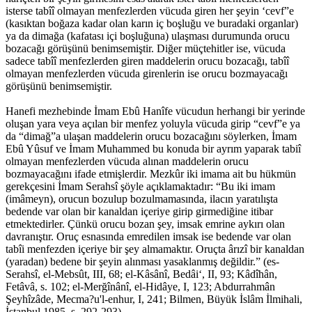
isterse tabîî olmayan menfezlerden vücuda giren her şeyin ‘cevf”e
(kasıktan boğaza kadar olan karın iç boşluğu ve buradaki organlar)
ya da dimağa (kafatası içi boşluğuna) ulaşması durumunda orucu
bozacağı görüşünü benimsemiştir. Diğer müçtehitler ise, vücuda
sadece tabîî menfezlerden giren maddelerin orucu bozacağı, tabîî
olmayan menfezlerden vücuda girenlerin ise orucu bozmayacağı
görüşünü benimsemiştir.
Hanefi mezhebinde İmam Ebû Hanîfe vücudun herhangi bir yerinde
oluşan yara veya açılan bir menfez yoluyla vücuda girip “cevf”e ya
da “dimağ”a ulaşan maddelerin orucu bozacağını söylerken, İmam
Ebû Yûsuf ve İmam Muhammed bu konuda bir ayrım yaparak tabiî
olmayan menfezlerden vücuda alınan maddelerin orucu
bozmayacağını ifade etmişlerdir. Mezkûr iki imama ait bu hükmün
gerekçesini İmam Serahsî şöyle açıklamaktadır: “Bu iki imam
(imâmeyn), orucun bozulup bozulmamasında, ilacın yaratılışta
bedende var olan bir kanaldan içeriye girip girmediğine itibar
etmektedirler. Çünkü orucu bozan şey, imsak emrine aykırı olan
davranıştır. Oruç esnasında emredilen imsak ise bedende var olan
tabîi menfezden içeriye bir şey almamaktır. Oruçta ârızî bir kanaldan
(yaradan) bedene bir şeyin alınması yasaklanmış değildir.” (es-
Serahsî, el-Mebsût, III, 68; el-Kâsânî, Bedâi‘, II, 93; Kâdîhân,
Fetâvâ, s. 102; el-Merğînânî, el-Hidâye, I, 123; Abdurrahmân
Şeyhîzâde, Mecma?u'l-enhur, I, 241; Bilmen, Büyük İslâm İlmihali,
İstanbul 1985, s. 292-293).