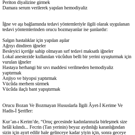
Periton diyalizine girmek
Damara serum verilerek yapılan hemodiyaliz
İğne ve aşı bağlamında tedavi yöntemleriyle ilgili olarak uygulanan
tedavi yöntemlerinden orucu bozmayanlar ise şunlardır:
Salgın hastalıklar için yapılan aşılar
Ağrıyı dindiren iğneler
Besleyici içeriğe sahip olmayan sırf tedavi maksatlı iğneler
Lokal anestezide kullanılan vücûdun belli bir yerini uyuşturmak için
vurulan iğneler
Hastaya herhangi bir sıvı maddesi verilmeden hemodiyaliz
yaptırmak
Anjiyo ve biyopsi yaptırmak
Vücûda merhem sürmek
Vücûda ilaçlı bant yapıştırmak
Orucu Bozan Ve Bozmayan Hususlarla İlgili Âyet-İ Kerime Ve
Hadis-İ Şerifler:
Kur’an-ı Kerim’de, “Oruç gecesinde kadınlarınızla birleşmek size
helâl kılındı... Fecrin (Tan yerinin) beyaz aydınlığı karanlığından
sizin için ayırt edilir hale gelinceye kadar yiyin için, sonra geceye