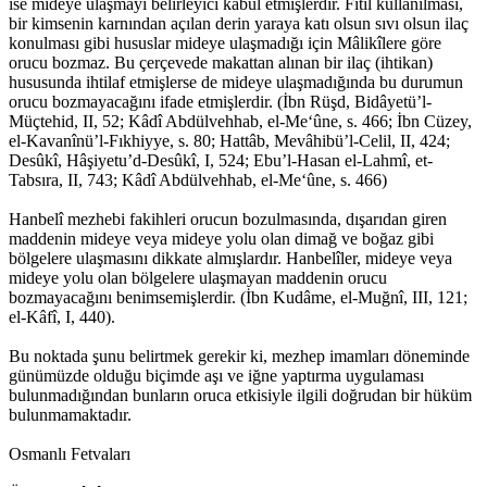
ise mideye ulaşmayı belirleyici kabul etmişlerdir. Fitil kullanılması,
bir kimsenin karnından açılan derin yaraya katı olsun sıvı olsun ilaç
konulması gibi hususlar mideye ulaşmadığı için Mâlikîlere göre
orucu bozmaz. Bu çerçevede makattan alınan bir ilaç (ihtikan)
hususunda ihtilaf etmişlerse de mideye ulaşmadığında bu durumun
orucu bozmayacağını ifade etmişlerdir. (İbn Rüşd, Bidâyetü’l-
Müçtehid, II, 52; Kâdî Abdülvehhab, el-Me‘ûne, s. 466; İbn Cüzey,
el-Kavanînü’l-Fıkhiyye, s. 80; Hattâb, Mevâhibü’l-Celil, II, 424;
Desûkî, Hâşiyetu’d-Desûkî, I, 524; Ebu’l-Hasan el-Lahmî, et-
Tabsıra, II, 743; Kâdî Abdülvehhab, el-Me‘ûne, s. 466)
Hanbelî mezhebi fakihleri orucun bozulmasında, dışarıdan giren
maddenin mideye veya mideye yolu olan dimağ ve boğaz gibi
bölgelere ulaşmasını dikkate almışlardır. Hanbelîler, mideye veya
mideye yolu olan bölgelere ulaşmayan maddenin orucu
bozmayacağını benimsemişlerdir. (İbn Kudâme, el-Muğnî, III, 121;
el-Kâfî, I, 440).
Bu noktada şunu belirtmek gerekir ki, mezhep imamları döneminde
günümüzde olduğu biçimde aşı ve iğne yaptırma uygulaması
bulunmadığından bunların oruca etkisiyle ilgili doğrudan bir hüküm
bulunmamaktadır.
Osmanlı Fetvaları