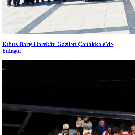
Kıbrıs Barış Harekâtı Gazileri Çanakkale’de
buluştu