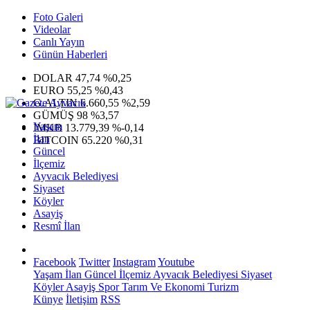
Foto Galeri
Videolar
Canlı Yayın
Günün Haberleri
DOLAR
47,74
%0,25
EURO
55,25
%0,43
G.ALTIN
6.660,55
%2,59
GÜMÜŞ
98
%3,57
Yaşam
IMKB
13.779,39
%-0,14
İlan
BITCOIN
65.220
%0,31
Güncel
İlçemiz
Ayvacık Belediyesi
Siyaset
Köyler
Asayiş
Resmî İlan
Facebook
Twitter
Instagram
Youtube
Yaşam
İlan
Güncel
İlçemiz
Ayvacık Belediyesi
Siyaset
Köyler
Asayiş
Spor
Tarım Ve Ekonomi
Turizm
Künye
İletişim
RSS