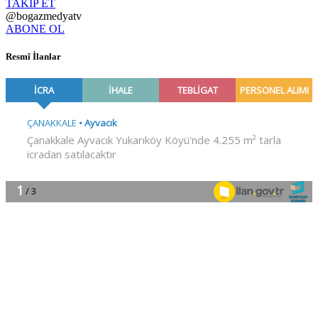
TAKİP ET
@bogazmedyatv
ABONE OL
Resmî İlanlar