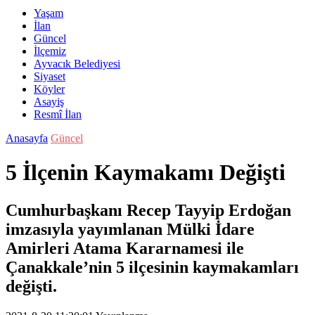
Yaşam
İlan
Güncel
İlçemiz
Ayvacık Belediyesi
Siyaset
Köyler
Asayiş
Resmî İlan
Anasayfa
Güncel
5 İlçenin Kaymakamı Değişti
Cumhurbaşkanı Recep Tayyip Erdoğan
imzasıyla yayımlanan Mülki İdare
Amirleri Atama Kararnamesi ile
Çanakkale’nin 5 ilçesinin kaymakamları
değişti.