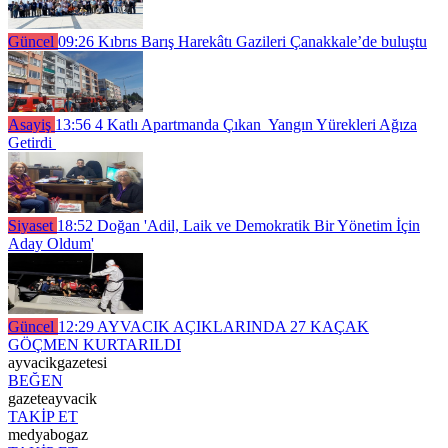
Güncel
09:26
Kıbrıs Barış Harekâtı Gazileri Çanakkale’de buluştu
Asayiş
13:56
4 Katlı Apartmanda Çıkan Yangın Yürekleri Ağıza
Getirdi
Siyaset
18:52
Doğan 'Adil, Laik ve Demokratik Bir Yönetim İçin
Aday Oldum'
Güncel
12:29
AYVACIK AÇIKLARINDA 27 KAÇAK
GÖÇMEN KURTARILDI
ayvacikgazetesi
BEĞEN
gazeteayvacik
TAKİP ET
medyabogaz