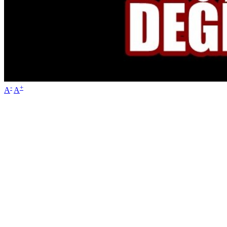
-
+
A
A