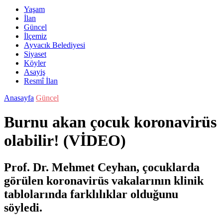
Yaşam
İlan
Güncel
İlçemiz
Ayvacık Belediyesi
Siyaset
Köyler
Asayiş
Resmî İlan
Anasayfa
Güncel
Burnu akan çocuk koronavirüs
olabilir! (VİDEO)
Prof. Dr. Mehmet Ceyhan, çocuklarda
görülen koronavirüs vakalarının klinik
tablolarında farklılıklar olduğunu
söyledi.