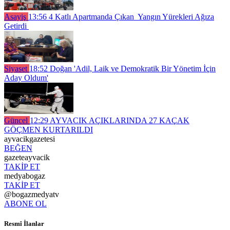
Asayiş
13:56
4 Katlı Apartmanda Çıkan Yangın Yürekleri Ağıza
Getirdi
Siyaset
18:52
Doğan 'Adil, Laik ve Demokratik Bir Yönetim İçin
Aday Oldum'
Güncel
12:29
AYVACIK AÇIKLARINDA 27 KAÇAK
GÖÇMEN KURTARILDI
ayvacikgazetesi
BEĞEN
gazeteayvacik
TAKİP ET
medyabogaz
TAKİP ET
@bogazmedyatv
ABONE OL
Resmî İlanlar