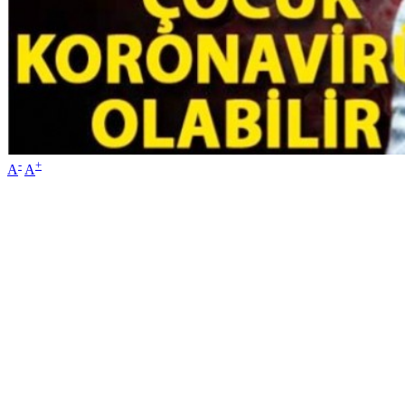
-
+
A
A