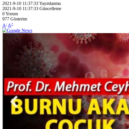
2021-9-10 11:37:33
Yayınlanma
2021-9-10 11:37:33
Güncelleme
0
Yorum
977
Gösterim
-
+
A
A