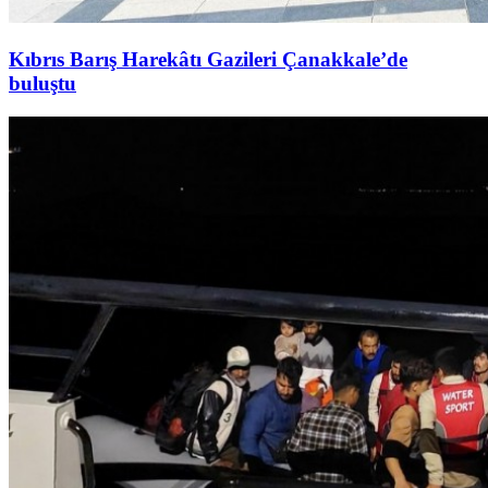
Kıbrıs Barış Harekâtı Gazileri Çanakkale’de
buluştu