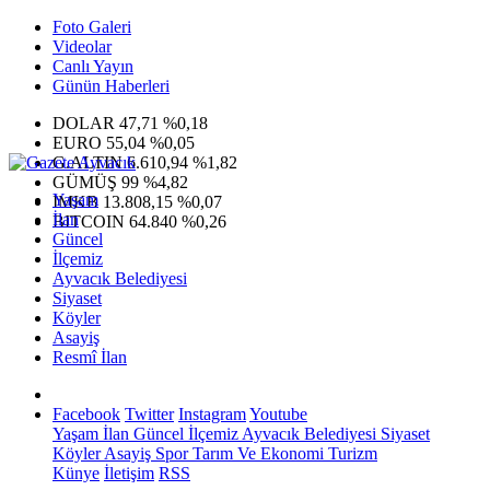
Foto Galeri
Videolar
Canlı Yayın
Günün Haberleri
DOLAR
47,71
%0,18
EURO
55,04
%0,05
G.ALTIN
6.610,94
%1,82
GÜMÜŞ
99
%4,82
Yaşam
IMKB
13.808,15
%0,07
İlan
BITCOIN
64.840
%0,26
Güncel
İlçemiz
Ayvacık Belediyesi
Siyaset
Köyler
Asayiş
Resmî İlan
Facebook
Twitter
Instagram
Youtube
Yaşam
İlan
Güncel
İlçemiz
Ayvacık Belediyesi
Siyaset
Köyler
Asayiş
Spor
Tarım Ve Ekonomi
Turizm
Künye
İletişim
RSS