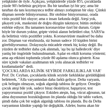
yetişkinler de öyle. Açıkçası, yetişkinlerde yüzde 85'i, çocuklarda
yüzde 90'ı belirtisiz geçiriyor. Bu bir taraftan iyi bir şey; ama bir
taraftan da tanı koymayınca tedbir almayı zorlaştıran bir olay. Çünkü
düşman nerede bilmiyorsunuz. Bir otobüse biniyorsunuz, orada
virüs pozitif biri oluyor; ama o insan farkında değil. Ateşi yok,
şikayeti yok, maskesini de doğru düzgün takmıyor, bütün otobüsü
enfekte ediyor. Bu tamamen koronavirüse özel bir durum. Gripte
böyle bir durum yoktur, gripte virüsü alanın belirtileri olur, SARS'ta
da belirtisiz virüs pozitifler yoktu. Koronavirüste maalesef bu daha
zor. Düşman var etrafınızda, siz bunun sadece 10 kişiden birini
görebiliyorsunuz. Dolayısıyla mücadele etmek hiç kolay değil. Bu
yüzden de tedbirler daha çok alınmalı, 'aşı bu işi halledecek' diye
yanlış bir öngörüde bulunulmamalı. Aşılar en etkili koruma yöntemi;
ama aşı etkisini toplumda yüzde 80 aşılama olunca gösterir. Kısa
süre içinde vakaları azaltmanın tek yolu alınacak tedbirler ve
kısıtlamalardır" dedi.
'ÇOCUKLARDA KLİNİK SEYİRDE FARKLILIKLAR VAR'
Prof. Dr. Ceyhan, çocuklarda klinik seyirde farklılıklar görüldüğünü
belirterek, "Alfa varyantından daha farklı geliyor. Delta varyantı,
çok belirgin olmayan, soğuk algınlığı tablosu ile geliyor. Örneğin
çocuk ateşi bile yok, sadece biraz öksürüyor, hapşırıyor, test
yapıyorsunuz pozitif çıkıyor. Eskiden ateşin, baş, vücut ağrısının, tat
alma duyusunun bozukluğunun ön planda olduğu bir tablo varken,
şimdi daha çok bir soğuk algınlığı tablosu ön planda. Bu da Delta
varyantının klinikte yaptığı bir değişiklik. Aileler, burnu akan bir