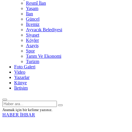
Resmî İlan
Yaşam
İlan
Güncel
İlçemiz
Ayvacık Belediyesi
Siyaset
Köyler
Asayiş
Spor
Tarım Ve Ekonomi
Turizm
Foto Galeri
Video
Yazarlar
Künye
İletişim
Aramak için bir kelime yazınız.
HABER İHBAR