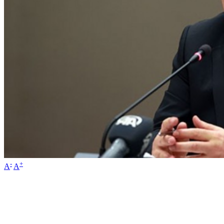
-
+
A
A