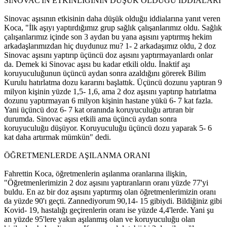
SİNOVAC'IN ETKİNLİĞİNİN DÜŞÜK OLDUĞU İDDİALARI
Sinovac aşısının etkisinin daha düşük olduğu iddialarına yanıt veren
Koca, "İlk aşıyı yaptırdığımız grup sağlık çalışanlarımız oldu. Sağlık
çalışanlarımız içinde son 3 aydan bu yana aşısını yaptırmış hekim
arkadaşlarımızdan hiç duydunuz mu? 1- 2 arkadaşımız oldu, 2 doz
Sinovac aşısını yaptırıp üçüncü doz aşısını yaptırmayanlardı onlar
da. Demek ki Sinovac aşısı bu kadar etkili oldu. İnaktif aşı
koruyuculuğunun üçüncü aydan sonra azaldığını görerek Bilim
Kurulu hatırlatma dozu kararını başlattık. Üçüncü dozunu yaptıran 9
milyon kişinin yüzde 1,5- 1,6, ama 2 doz aşısını yaptırıp hatırlatma
dozunu yaptırmayan 6 milyon kişinin hastane yükü 6- 7 kat fazla.
Yani üçüncü doz 6- 7 kat oranında koruyuculuğu artıran bir
durumda. Sinovac aşısı etkili ama üçüncü aydan sonra
koruyuculuğu düşüyor. Koruyuculuğu üçüncü dozu yaparak 5- 6
kat daha artırmak mümkün" dedi.
ÖĞRETMENLERDE AŞILANMA ORANI
Fahrettin Koca, öğretmenlerin aşılanma oranlarına ilişkin,
"Öğretmenlerimizin 2 doz aşısını yaptıranların oranı yüzde 77'yi
buldu. En az bir doz aşısını yaptırmış olan öğretmenlerimizin oranı
da yüzde 90'ı geçti. Zannediyorum 90,14- 15 gibiydi. Bildiğiniz gibi
Kovid- 19, hastalığı geçirenlerin oranı ise yüzde 4,4'lerde. Yani şu
an yüzde 95'lere yakın aşılanmış olan ve koruyuculuğu olan