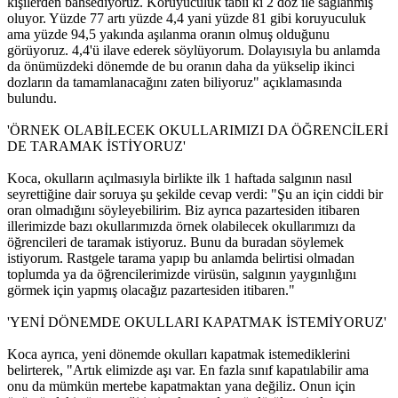
kişilerden bahsediyoruz. Koruyuculuk tabii ki 2 doz ile sağlanmış
oluyor. Yüzde 77 artı yüzde 4,4 yani yüzde 81 gibi koruyuculuk
ama yüzde 94,5 yakında aşılanma oranın olmuş olduğunu
görüyoruz. 4,4'ü ilave ederek söylüyorum. Dolayısıyla bu anlamda
da önümüzdeki dönemde de bu oranın daha da yükselip ikinci
dozların da tamamlanacağını zaten biliyoruz" açıklamasında
bulundu.
'ÖRNEK OLABİLECEK OKULLARIMIZI DA ÖĞRENCİLERİ
DE TARAMAK İSTİYORUZ'
Koca, okulların açılmasıyla birlikte ilk 1 haftada salgının nasıl
seyrettiğine dair soruya şu şekilde cevap verdi: "Şu an için ciddi bir
oran olmadığını söyleyebilirim. Biz ayrıca pazartesiden itibaren
illerimizde bazı okullarımızda örnek olabilecek okullarımızı da
öğrencileri de taramak istiyoruz. Bunu da buradan söylemek
istiyorum. Rastgele tarama yapıp bu anlamda belirtisi olmadan
toplumda ya da öğrencilerimizde virüsün, salgının yaygınlığını
görmek için yapmış olacağız pazartesiden itibaren."
'YENİ DÖNEMDE OKULLARI KAPATMAK İSTEMİYORUZ'
Koca ayrıca, yeni dönemde okulları kapatmak istemediklerini
belirterek, "Artık elimizde aşı var. En fazla sınıf kapatılabilir ama
onu da mümkün mertebe kapatmaktan yana değiliz. Onun için