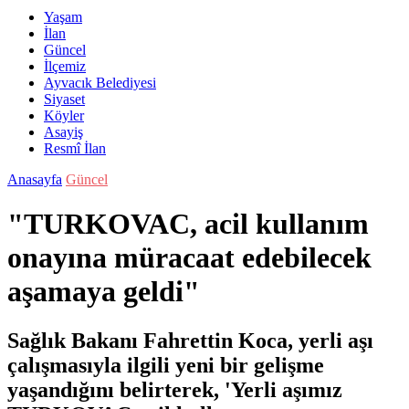
Yaşam
İlan
Güncel
İlçemiz
Ayvacık Belediyesi
Siyaset
Köyler
Asayiş
Resmî İlan
Anasayfa
Güncel
"TURKOVAC, acil kullanım
onayına müracaat edebilecek
aşamaya geldi"
Sağlık Bakanı Fahrettin Koca, yerli aşı
çalışmasıyla ilgili yeni bir gelişme
yaşandığını belirterek, 'Yerli aşımız