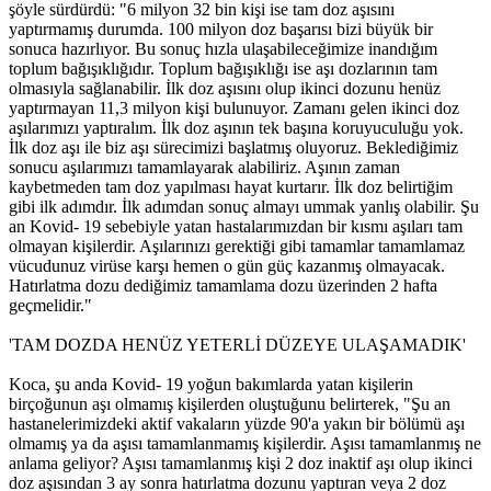
şöyle sürdürdü: "6 milyon 32 bin kişi ise tam doz aşısını
yaptırmamış durumda. 100 milyon doz başarısı bizi büyük bir
sonuca hazırlıyor. Bu sonuç hızla ulaşabileceğimize inandığım
toplum bağışıklığıdır. Toplum bağışıklığı ise aşı dozlarının tam
olmasıyla sağlanabilir. İlk doz aşısını olup ikinci dozunu henüz
yaptırmayan 11,3 milyon kişi bulunuyor. Zamanı gelen ikinci doz
aşılarımızı yaptıralım. İlk doz aşının tek başına koruyuculuğu yok.
İlk doz aşı ile biz aşı sürecimizi başlatmış oluyoruz. Beklediğimiz
sonucu aşılarımızı tamamlayarak alabiliriz. Aşının zaman
kaybetmeden tam doz yapılması hayat kurtarır. İlk doz belirtiğim
gibi ilk adımdır. İlk adımdan sonuç almayı ummak yanlış olabilir. Şu
an Kovid- 19 sebebiyle yatan hastalarımızdan bir kısmı aşıları tam
olmayan kişilerdir. Aşılarınızı gerektiği gibi tamamlar tamamlamaz
vücudunuz virüse karşı hemen o gün güç kazanmış olmayacak.
Hatırlatma dozu dediğimiz tamamlama dozu üzerinden 2 hafta
geçmelidir."
'TAM DOZDA HENÜZ YETERLİ DÜZEYE ULAŞAMADIK'
Koca, şu anda Kovid- 19 yoğun bakımlarda yatan kişilerin
birçoğunun aşı olmamış kişilerden oluştuğunu belirterek, "Şu an
hastanelerimizdeki aktif vakaların yüzde 90'a yakın bir bölümü aşı
olmamış ya da aşısı tamamlanmamış kişilerdir. Aşısı tamamlanmış ne
anlama geliyor? Aşısı tamamlanmış kişi 2 doz inaktif aşı olup ikinci
doz aşısından 3 ay sonra hatırlatma dozunu yaptıran veya 2 doz