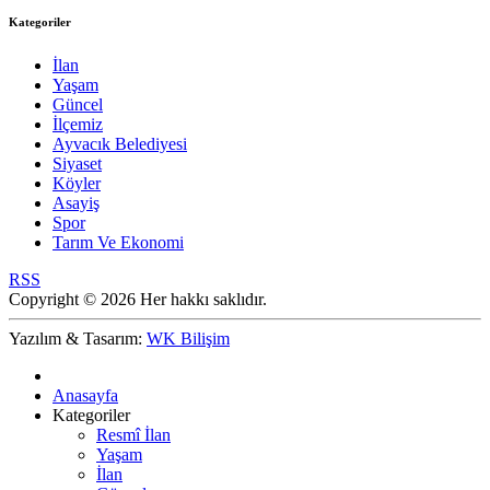
Kategoriler
İlan
Yaşam
Güncel
İlçemiz
Ayvacık Belediyesi
Siyaset
Köyler
Asayiş
Spor
Tarım Ve Ekonomi
RSS
Copyright © 2026 Her hakkı saklıdır.
Yazılım & Tasarım:
WK Bilişim
Anasayfa
Kategoriler
Resmî İlan
Yaşam
İlan