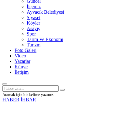
Güncel
İlçemiz
Ayvacık Belediyesi
Siyaset
Köyler
Asayiş
Spor
Tarım Ve Ekonomi
Turizm
Foto Galeri
Video
Yazarlar
Künye
İletişim
Aramak için bir kelime yazınız.
HABER İHBAR