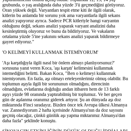
grubunda, o yaş aralığında daha yüzde 3'ü geçmediğini görüyoruz.
Oran yüksek değil. Varyantları tespit etme kiti ile ilgili olarak,
kitlerin bu anlamda bir sorunu yok ama varyantlarla ilgili sekans
analizi yapıyoruz ayrıca. Sadece PCR kitleriyle hangi varyantın
olduğunu değil, sekans analizi yaparak varyant analizini daha
kesinleştirmiş oluyoruz ve bunu da bildiriyoruz. Ve vakaların
ortalama yüzde 5'ine yakınını sekans analizi yaparak bildirmeye
gayret ediyoruz."
'O KELİMEYİ KULLANMAK İSTEMİYORUM'
'Aşı karşıtlığıyla ilgili nasıl bir önlem almayı planlıyorsunuz?'
sorusuna yanıt veren Koca, 'aşı karşıtı' kelimesini kullanmak
istemediğini belirtti. Bakan Koca, "Ben o kelimeyi kullanmak
istemiyorum. En fazla, aşı olmayı erteleyenlerimiz olmuş olabilir. Bu
toplumun aşıyla ilgili bir sorununun olmadığını, direncinin
olmadığını, evlatlarına doğduğu andan itibaren hem de 13 farklı
aşıyı yüzde 98 oranında yaptırabilmiş bir toplumuz. Ve her geçen
gün de aşılanma oranımız giderek artıyor. Şu an dünyada aşı doz
miktarında 8'inci sıradayız. Bizden önce tek Avrupa ülkesi Almanya
var. Zannediyorum 2 hafta içerisinde Almanya'nın da doz sayısını
geçmiş olacağız, çünkü günlük aşı yapma miktarımız Almanya'dan
daha fazla" şeklinde konuştu.