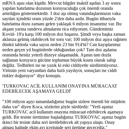
mRNA aşısı olan kişidir. Mevcut bilgiler inaktif aşıdan 3 ay sonra
yapılan hatırlatma dozunun koruyuculuğu çok önemli oranda
artırdığını göstermektedir. 3 doz aşı olmuş vatandaşlarımızın vaka
sayıları içindeki oranı yüzde 2'den daha azdır. Bugün itibarıyla
hatırlatma dozu zamanı gelen yaklaşık 6 milyon insanımız var. Bu
akşam yarına randevu almalarını rica ediyorum. Gündemimiz
Kovid- 19'a karşı 100 milyon doz başarısı. Şimdi veya başka zaman
aklınıza gelmiş olabilecek bir soru var; 100 milyon doz aşıya rağmen
dünkü tabloda vaka sayısı neden 23 bin 914'tü? Can kayıplarımız
neden geçen yıl bugünlerde olduğundan çok? Tam doz aşılama
oranında henüz yeterli düzeye ulaşamadık. Aşının tam dozla
sağlanan koruyucu gücüne toplumun büyük kısmı olarak sahip
değiliz. Tedbirleri ise ne yazık ki eski ciddiyetle sürdürmüyoruz.
Virüsün yeni varyantları daha hızlı yayılıyor, sonuçları ise ciddi
riskler doğuruyor" diye konuştu.
'TURKOVAC ACİL KULLANIM ONAYINA MÜRACAAT
EDEBİLECEK AŞAMAYA GELDİ'
"100 milyon aşıyı tamamladığımız bugün sizlere önemli bir müjdem
daha var" diyen Koca, sözlerini şöyle sürdürdü: "Yerli aşımız
TURKOVAC acil kullanım onayına müracaat edebilecek aşamaya
geldi. Bir tesiste üretimine başladığımız TURKOVAC aşımız bugün
ikinci bir tesiste daha seri üretilebilecek alt yapıya ulaştı. Onay
alması halinde ekim ayı içerisinde seri üretime geçeceğiz."