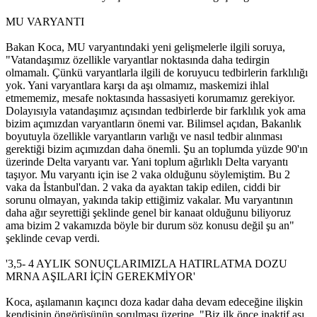
MU VARYANTI
Bakan Koca, MU varyantındaki yeni gelişmelerle ilgili soruya,
"Vatandaşımız özellikle varyantlar noktasında daha tedirgin
olmamalı. Çünkü varyantlarla ilgili de koruyucu tedbirlerin farklılığı
yok. Yani varyantlara karşı da aşı olmamız, maskemizi ihlal
etmememiz, mesafe noktasında hassasiyeti korumamız gerekiyor.
Dolayısıyla vatandaşımız açısından tedbirlerde bir farklılık yok ama
bizim açımızdan varyantların önemi var. Bilimsel açıdan, Bakanlık
boyutuyla özellikle varyantların varlığı ve nasıl tedbir alınması
gerektiği bizim açımızdan daha önemli. Şu an toplumda yüzde 90'ın
üzerinde Delta varyantı var. Yani toplum ağırlıklı Delta varyantı
taşıyor. Mu varyantı için ise 2 vaka olduğunu söylemiştim. Bu 2
vaka da İstanbul'dan. 2 vaka da ayaktan takip edilen, ciddi bir
sorunu olmayan, yakında takip ettiğimiz vakalar. Mu varyantının
daha ağır seyrettiği şeklinde genel bir kanaat olduğunu biliyoruz
ama bizim 2 vakamızda böyle bir durum söz konusu değil şu an"
şeklinde cevap verdi.
'3,5- 4 AYLIK SONUÇLARIMIZLA HATIRLATMA DOZU
MRNA AŞILARI İÇİN GEREKMİYOR'
Koca, aşılamanın kaçıncı doza kadar daha devam edeceğine ilişkin
kendisinin öngörüsünün sorulması üzerine, "Biz ilk önce inaktif aşı