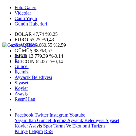
Foto Galeri
Videolar
Canlı Yayın
Günün Haberleri
DOLAR
47,74
%0,25
EURO
55,25
%0,43
G.ALTIN
6.660,55
%2,59
GÜMÜŞ
98
%3,57
Yaşam
IMKB
13.779,39
%-0,14
İlan
BITCOIN
65.061
%0,14
Güncel
İlçemiz
Ayvacık Belediyesi
Siyaset
Köyler
Asayiş
Resmî İlan
Facebook
Twitter
Instagram
Youtube
Yaşam
İlan
Güncel
İlçemiz
Ayvacık Belediyesi
Siyaset
Köyler
Asayiş
Spor
Tarım Ve Ekonomi
Turizm
Künye
İletişim
RSS