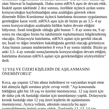
olan Sinovac'la başlamıştık. Daha sonra mRNA aşısı ile devam ettik.
İnaktif aşının takibinde 2 doz sonrası, özellikle üçüncü aydan sonra
koruyuculuğun kaybolmadığını ama azaldığını görerek erken
dönemde Bilim Kurulumuz üçüncü hatırlatma dozunun uygulanması
gerektiğine karar verdi. mRNA aşısı için de bizim şu an 3,5- 4 ay
sonra koruyuculuğun azalmakla birlikte halen devam ettiğini
biliyoruz. İsrail örneğinde olduğu gibi bunun 7- 8 ay sonra mı, 9 ay
sonra mı olacağını bizim bu takibimizle toplumumuzu bilgilendirmiş
olacağız. Dolayısıyla hatırlatma, mRNA aşıları için gerekli olacak
mı; İsrail ve diğer örneklere bakıldığında gerekli olacağı görünüyor.
Ama bunun zamanı muhtemelen 8 veya 9 ay sonra olabilir. Bizim şu
anki 3,5- 4 ay sonraki sonuçlarımızla koruyuculuğun devam ettiğini,
hatırlatma dozunun mRNA aşıları için gerekmediğini söyleyebiliriz"
dedi.
'12 YAŞ VE ÜZERİ KİŞİLERİN DE AŞILANMASINI
ÖNEMSİYORUZ'
Koca, aşı yaşının 12'nin altına indirilmesi ve varyantları tespit etme
kiti alımıyla ilgili sorulara şöyle cevap verdi: "Aşı konusunda
bildiğiniz gibi biz 18 yaş ve üzerini önemsiyoruz. 12 yaş üzeri için
de daha çok ek hastalığı olanlar için tanımlamayı yaptık. Dolayısıyla
kronik hastalığı olan 12 yaş üzeri kişilerin de aşılanmasını
önemsiyoruz. Ayrıca velinin, ailesinin onayıyla bu aşıyı
yaptırabilmenin önünü açmış olduk. Toplamda 12, 13, 14 yaş