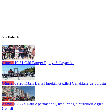
Son Haberler
Güncel
10:31
Odd Burger Ege’yi Sallayacak!
Güncel
09:26
Kıbrıs Barış Harekâtı Gazileri Çanakkale’de buluştu
Asayiş
13:56
4 Katlı Apartmanda Çıkan Yangın Yürekleri Ağıza
Getirdi