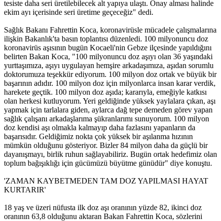
tesiste daha seri üretilebilecek alt yapıya ulaştı. Onay alması halinde
ekim ayı içerisinde seri üretime geçeceğiz" dedi.
Sağlık Bakanı Fahrettin Koca, koronavirüsle mücadele çalışmalarına
ilişkin Bakanlık'ta basın toplantısı düzenledi. 100 milyonuncu doz
koronavirüs aşısının bugün Kocaeli'nin Gebze ilçesinde yapıldığını
belirten Bakan Koca, "100 milyonuncu doz aşıyı olan 36 yaşındaki
yurttaşımıza, aşıyı uygulayan hemşire arkadaşımıza, aşıdan sorumlu
doktorumuza teşekkür ediyorum. 100 milyon doz ortak ve büyük bir
başarının adıdır. 100 milyon doz için milyonlarca insan karar verdik,
harekete geçtik. 100 milyon doz aşıda; kararıyla, emeğiyle katkısı
olan herkesi kutluyorum. Yeri geldiğinde yüksek yaylalara çıkan, aşı
yapmak için tarlalara giden, aylarca dağ tepe demeden görev yapan
sağlık çalışanı arkadaşlarıma şükranlarımı sunuyorum. 100 milyon
doz kendisi aşı olmakla kalmayıp daha fazlasını yapanların da
başarısıdır. Geldiğimiz nokta çok yüksek bir aşılanma hızının
mümkün olduğunu gösteriyor. Bizler 84 milyon daha da güçlü bir
dayanışmayı, birlik ruhun sağlayabiliriz. Bugün ortak hedefimiz olan
toplum bağışıklığı için gücümüzü büyütme günüdür" diye konuştu.
'ZAMAN KAYBETMEDEN TAM DOZ YAPILMASI HAYAT
KURTARIR'
18 yaş ve üzeri nüfusta ilk doz aşı oranının yüzde 82, ikinci doz
oranının 63,8 olduğunu aktaran Bakan Fahrettin Koca, sözlerini