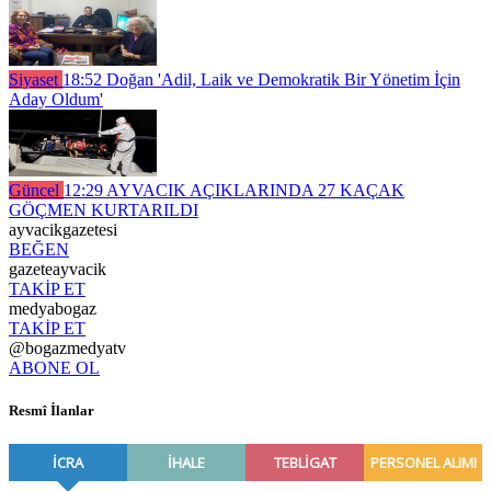
Siyaset
18:52
Doğan 'Adil, Laik ve Demokratik Bir Yönetim İçin
Aday Oldum'
Güncel
12:29
AYVACIK AÇIKLARINDA 27 KAÇAK
GÖÇMEN KURTARILDI
ayvacikgazetesi
BEĞEN
gazeteayvacik
TAKİP ET
medyabogaz
TAKİP ET
@bogazmedyatv
ABONE OL
Resmî İlanlar