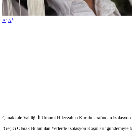
-
+
A
A
Çanakkale Valiliği İl Umumi Hıfzıssıhha Kurulu tarafından izolasyon koş
‘Geçici Olarak Bulunulan Yerlerde İzolasyon Koşulları’ gündemiyle top