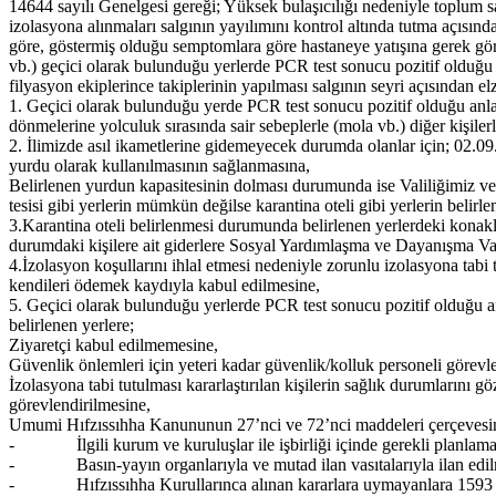
14644 sayılı Genelgesi gereği; Yüksek bulaşıcılığı nedeniyle toplum s
izolasyona alınmaları salgının yayılımını kontrol altında tutma açıs
göre, göstermiş olduğu semptomlara göre hastaneye yatışına gerek görü
vb.) geçici olarak bulunduğu yerlerde PCR test sonucu pozitif olduğu a
filyasyon ekiplerince takiplerinin yapılması salgının seyri açısı
1. Geçici olarak bulunduğu yerde PCR test sonucu pozitif olduğu anlaşıl
dönmelerine yolculuk sırasında sair sebeplerle (mola vb.) diğer kişi
2. İlimizde asıl ikametlerine gidemeyecek durumda olanlar için; 02.09
yurdu olarak kullanılmasının sağlanmasına,
Belirlenen yurdun kapasitesinin dolması durumunda ise Valiliğimiz 
tesisi gibi yerlerin mümkün değilse karantina oteli gibi yerlerin belirl
3.Karantina oteli belirlenmesi durumunda belirlenen yerlerdeki konakl
durumdaki kişilere ait giderlere Sosyal Yardımlaşma ve Dayanışma Va
4.İzolasyon koşullarını ihlal etmesi nedeniyle zorunlu izolasyona tabi
kendileri ödemek kaydıyla kabul edilmesine,
5. Geçici olarak bulunduğu yerlerde PCR test sonucu pozitif olduğu an
belirlenen yerlere;
­Ziyaretçi kabul edilmemesine,
­Güvenlik önlemleri için yeteri kadar güvenlik/kolluk personeli görevl
­İzolasyona tabi tutulması kararlaştırılan kişilerin sağlık durumlarını
görevlendirilmesine,
Umumi Hıfzıssıhha Kanununun 27’nci ve 72’nci maddeleri çerçevesinde
- İlgili kurum ve kuruluşlar ile işbirliği içinde gerekli planlama
- Basın-yayın organlarıyla ve mutad ilan vasıtalarıyla ilan edil
- Hıfzıssıhha Kurullarınca alınan kararlara uymayanlara 1593 sayıl