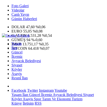
Foto Galeri
Videolar
Canlı Yayın
Günün Haberleri
DOLAR
47,60
%0,06
EURO
55,05
%0,08
G.ALTIN
6.531,28
%0,54
GÜMÜŞ
94
%-0,60
Yaşam
IMKB
13.751,17
%0,35
İlan
BITCOIN
64.418
%0,07
Güncel
İlçemiz
Ayvacık Belediyesi
Siyaset
Köyler
Asayiş
Resmî İlan
Facebook
Twitter
Instagram
Youtube
Yaşam
İlan
Güncel
İlçemiz
Ayvacık Belediyesi
Siyaset
Köyler
Asayiş
Spor
Tarım Ve Ekonomi
Turizm
Künye
İletişim
RSS