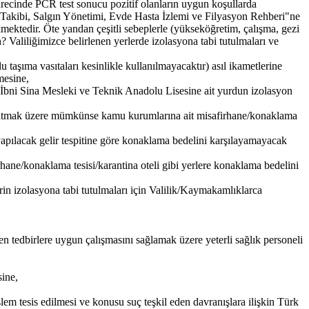
ürecinde PCR test sonucu pozitif olanların uygun koşullarda
ı Takibi, Salgın Yönetimi, Evde Hasta İzlemi ve Filyasyon Rehberi"ne
mektedir. Öte yandan çeşitli sebeplerle (yükseköğretim, çalışma, gezi
 Valiliğimizce belirlenen yerlerde izolasyona tabi tutulmaları ve
 taşıma vasıtaları kesinlikle kullanılmayacaktır) asıl ikametlerine
rilmesine,
n İbni Sina Mesleki ve Teknik Anadolu Lisesine ait yurdun izolasyon
amlatmak üzere mümkünse kamu kurumlarına ait misafirhane/konaklama
 yapılacak gelir tespitine göre konaklama bedelini karşılayamayacak
rhane/konaklama tesisi/karantina oteli gibi yerlere konaklama bedelini
rin izolasyona tabi tutulmaları için Valilik/Kaymakamlıklarca
nen tedbirlere uygun çalışmasını sağlamak üzere yeterli sağlık personeli
ine,
tesis edilmesi ve konusu suç teşkil eden davranışlara ilişkin Türk