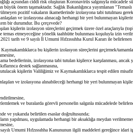
ağlığı açısından ciddi risk oluşturan Koronavirüs salgınıyla mücadele s
ından büyük önem taşımaktadır. Sağlık Bakanlığınca yayımlanan "Temasl
lmeyen pozitif vakaların ikametlerinde izolasyona tabi tutulması gerek
nlaşılan ve izolasyona alınacağı herhangi bir yeri bulunmayan kişilerin?
ndan elzem bir durumdur. Bu çerçevede?
an kişilerin izolasyon süreçlerini geçirmek üzere özel araçlarıyla (toplu
lerle temas etmeyeceğine yönelik taahhütte bulunması koşuluyla izin ve
.2021 tarih ve 9 sayılı İl Umumi Hıfzıssıhha Kurul Kararı ile belirlene
ve Kaymakamlıklarca bu kişilerin izolasyon süreçlerini geçirmek/tam
enmesine,
ama bedellerinin, izolasyona tabi tutulan kişilerce karşılanması, ancak
kıflarınca destek sağlanmasına,
 tutulacak kişilerin Valiliğimiz ve Kaymakamlıklarca tespit edilen misafi
laşılan ve izolasyona alınabileceği herhangi bir yeri bulunmayan kişile
endirilmesine,
 gözlemlemek ve buralarda görevli personelin salgınla mücadelede belirle
 ve yukarıda belirtilen esaslar doğrultusunda;
ların yapılması, uygulamada herhangi bir aksaklığa meydan verilmemes
mesine,
ı Umumi Hıfzıssıhha Kanununun ilgili maddeleri gereğince idari işlem 