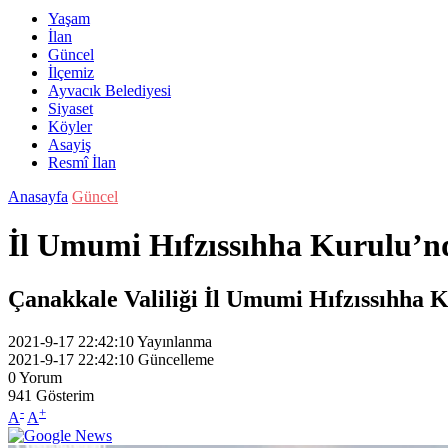
Yaşam
İlan
Güncel
İlçemiz
Ayvacık Belediyesi
Siyaset
Köyler
Asayiş
Resmî İlan
Anasayfa
Güncel
İl Umumi Hıfzıssıhha Kurulu’nd
Çanakkale Valiliği İl Umumi Hıfzıssıhha Ku
2021-9-17 22:42:10
Yayınlanma
2021-9-17 22:42:10
Güncelleme
0
Yorum
941
Gösterim
-
+
A
A