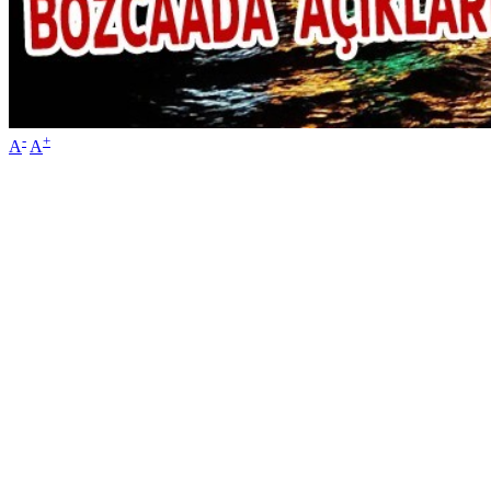
-
+
A
A