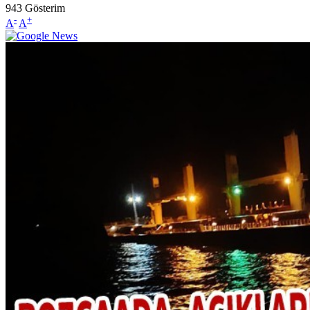
943
Gösterim
-
+
A
A