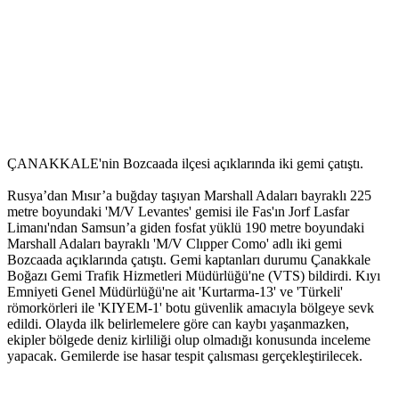
ÇANAKKALE'nin Bozcaada ilçesi açıklarında iki gemi çatıştı.
Rusya’dan Mısır’a buğday taşıyan Marshall Adaları bayraklı 225
metre boyundaki 'M/V Levantes' gemisi ile Fas'ın Jorf Lasfar
Limanı'ndan Samsun’a giden fosfat yüklü 190 metre boyundaki
Marshall Adaları bayraklı 'M/V Clıpper Como' adlı iki gemi
Bozcaada açıklarında çatıştı. Gemi kaptanları durumu Çanakkale
Boğazı Gemi Trafik Hizmetleri Müdürlüğü'ne (VTS) bildirdi. Kıyı
Emniyeti Genel Müdürlüğü'ne ait 'Kurtarma-13' ve 'Türkeli'
römorkörleri ile 'KIYEM-1' botu güvenlik amacıyla bölgeye sevk
edildi. Olayda ilk belirlemelere göre can kaybı yaşanmazken,
ekipler bölgede deniz kirliliği olup olmadığı konusunda inceleme
yapacak. Gemilerde ise hasar tespit çalısması gerçekleştirilecek.