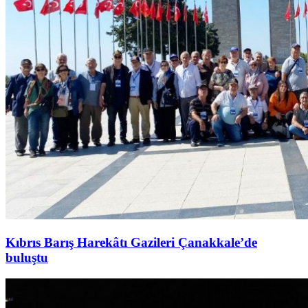
Kıbrıs Barış Harekâtı Gazileri Çanakkale’de
buluştu