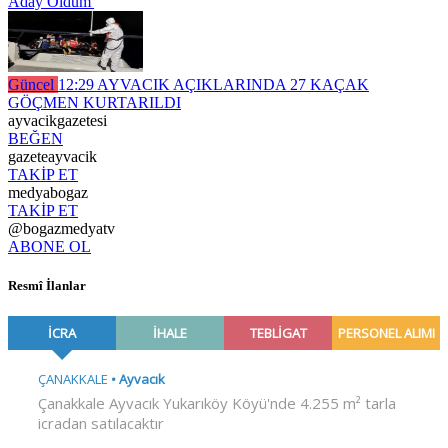
Aday Oldum'
Güncel
12:29
AYVACIK AÇIKLARINDA 27 KAÇAK
GÖÇMEN KURTARILDI
ayvacikgazetesi
BEĞEN
gazeteayvacik
TAKİP ET
medyabogaz
TAKİP ET
@bogazmedyatv
ABONE OL
Resmî İlanlar