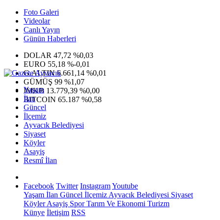
Foto Galeri
Videolar
Canlı Yayın
Günün Haberleri
DOLAR
47,72
%0,03
EURO
55,18
%-0,01
G.ALTIN
6.661,14
%0,01
GÜMÜŞ
99
%1,07
Yaşam
IMKB
13.779,39
%0,00
İlan
BITCOIN
65.187
%0,58
Güncel
İlçemiz
Ayvacık Belediyesi
Siyaset
Köyler
Asayiş
Resmî İlan
Facebook
Twitter
Instagram
Youtube
Yaşam
İlan
Güncel
İlçemiz
Ayvacık Belediyesi
Siyaset
Köyler
Asayiş
Spor
Tarım Ve Ekonomi
Turizm
Künye
İletişim
RSS