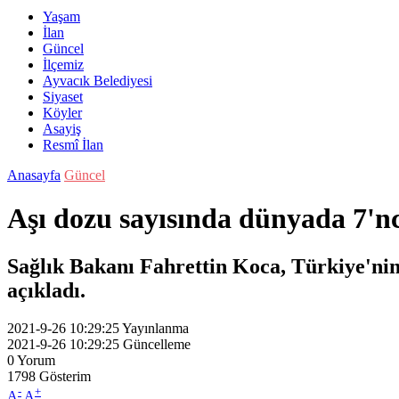
Yaşam
İlan
Güncel
İlçemiz
Ayvacık Belediyesi
Siyaset
Köyler
Asayiş
Resmî İlan
Anasayfa
Güncel
Aşı dozu sayısında dünyada 7'nc
Sağlık Bakanı Fahrettin Koca, Türkiye'nin
açıkladı.
2021-9-26 10:29:25
Yayınlanma
2021-9-26 10:29:25
Güncelleme
0
Yorum
1798
Gösterim
-
+
A
A