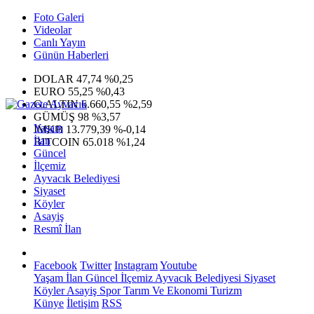
Foto Galeri
Videolar
Canlı Yayın
Günün Haberleri
DOLAR
47,74
%0,25
EURO
55,25
%0,43
G.ALTIN
6.660,55
%2,59
GÜMÜŞ
98
%3,57
Yaşam
IMKB
13.779,39
%-0,14
İlan
BITCOIN
65.018
%1,24
Güncel
İlçemiz
Ayvacık Belediyesi
Siyaset
Köyler
Asayiş
Resmî İlan
Facebook
Twitter
Instagram
Youtube
Yaşam
İlan
Güncel
İlçemiz
Ayvacık Belediyesi
Siyaset
Köyler
Asayiş
Spor
Tarım Ve Ekonomi
Turizm
Künye
İletişim
RSS