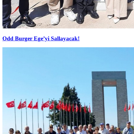
Odd Burger Ege’yi Sallayacak!