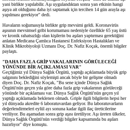
yani birlikte yapılabilir. Aşı uygulandıktan sonra yan etkinin hangi
aşıya ait olduğunu daha iyi saptamak için tercihen 14 gün arayla aşı
yapılması gerekiyor" dedi.
Havaların soğumasıyla birlikte grip mevsimi geldi. Koronavirüs
aşısının mevsimsel gribi korumaması nedeniyle özellikle 65 yaş üstü
ve kronik rahatsızlığı olan kişilerin bu aşıları yaptırması gerektiğini
anlatan Medicana Çamlıca Hastanesi Enfeksiyon Hastalıkları ve
Klinik Mikrobiyoloji Uzmanı Doç. Dr. Nafiz Koçak, önemli bilgiler
paylaştı.
"DAHA FAZLA GRİP VAKALARININ GÖRÜLECEĞİ
YÖNÜNDE BİR AÇIKLAMASI VAR"
Geçtiğimiz yıl Dünya Sağlık Örgütü, yaptığı açıklamada büyük grip
salgınını beklediğini söylemişti ancak böyle bir gelişme olmadı
diyen Doç. Dr. Nafiz Koçak, "Bu sene içinde Dünya Sağlık
Örgütü'nün geçen yıla göre daha fazla grip vakalarının görüleceği
yönünde bir açıklaması var. Dünya Sağlık Örgütü'nün geçen yıl
yaptığı açıklamada beklenen olmadı. Griple ilgili bilgilerin hepsi her
yıl dünyada akredite 6 laboratuvardan geliyor. Bu laboratuvarların
değerlendirmeleri eylül ayı sonuna kadar ilgili ilaç üreticilerine
veriliyor. Bu aşamadan sonra grip aşısı üretiliyor. Aşı üreten ülkeler,
Dünya Sağlık Örgütü'nün verdiği bilgiler kapsamında bu aşıları
hazırlıyor" diye konuştu.