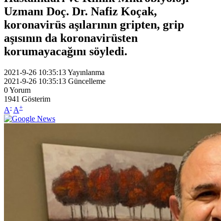
Uzmanı Doç. Dr. Nafiz Koçak,
koronavirüs aşılarının gripten, grip
aşısının da koronavirüsten
korumayacağını söyledi.
2021-9-26 10:35:13
Yayınlanma
2021-9-26 10:35:13
Güncelleme
0
Yorum
1941
Gösterim
-
+
A
A