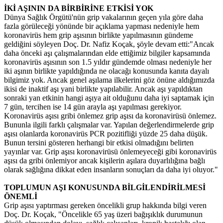
İKİ AŞININ DA BİRBİRİNE ETKİSİ YOK
Dünya Sağlık Örgütü'nün grip vakalarının geçen yıla göre daha
fazla görüleceği yönünde bir açıklama yapması nedeniyle hem
koronavirüs hem grip aşısının birlikte yapılmasının gündeme
geldiğini söyleyen Doç. Dr. Nafiz Koçak, şöyle devam etti:"Ancak
daha önceki aşı çalışmalarından elde ettiğimiz bilgiler kapsamında
koronavirüs aşısının son 1.5 yıldır gündemde olması nedeniyle her
iki aşının birlikte yapıldığında ne olacağı konusunda kanıta dayalı
bilgimiz yok. Ancak genel aşılama ilkelerini göz önüne aldığımızda
ikisi de inaktif aşı yani birlikte yapılabilir. Ancak aşı yapıldıktan
sonraki yan etkinin hangi aşıya ait olduğunu daha iyi saptamak için
7 gün, tercihen ise 14 gün arayla aşı yapılması gerekiyor.
Koronavirüs aşısı gribi önlemez grip aşısı da koronavirüsü önlemez.
Bununla ilgili farklı çalışmalar var. Yapılan değerlendirmelerde grip
aşısı olanlarda koronavirüs PCR pozitifliği yüzde 25 daha düşük.
Bunun tersini gösteren herhangi bir etkisi olmadığını belirten
yayınlar var. Grip aşısı koronavirüsü önlemeyeceği gibi koronavirüs
aşısı da gribi önlemiyor ancak kişilerin aşılara duyarlılığına bağlı
olarak sağlığına dikkat eden insanların sonuçları da daha iyi oluyor."
TOPLUMUN AŞI KONUSUNDA BİLGİLENDİRİLMESİ
ÖNEMLİ
Grip aşısı yaptırması gereken öncelikli grup hakkında bilgi veren
Doç. Dr. Koçak, "Öncelikle 65 yaş üzeri bağışıklık durumunun