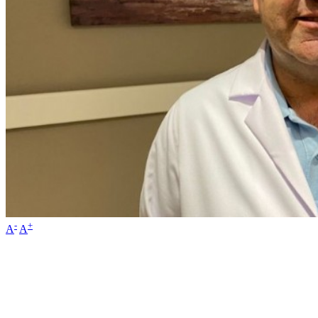
-
+
A
A