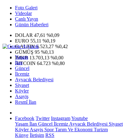
Foto Galeri
Videolar
Canlı Yayın
Günün Haberleri
DOLAR
47,61
%0,09
EURO
55,11
%0,19
G.ALTIN
6.523,27
%0,42
GÜMÜŞ
95
%0,13
Yaşam
IMKB
13.703,13
%0,00
İlan
BITCOIN
64.723
%0,80
Güncel
İlçemiz
Ayvacık Belediyesi
Siyaset
Köyler
Asayiş
Resmî İlan
Facebook
Twitter
Instagram
Youtube
Yaşam
İlan
Güncel
İlçemiz
Ayvacık Belediyesi
Siyaset
Köyler
Asayiş
Spor
Tarım Ve Ekonomi
Turizm
Künye
İletişim
RSS