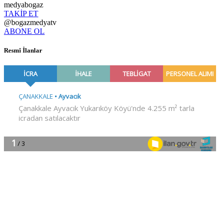
medyabogaz
TAKİP ET
@bogazmedyatv
ABONE OL
Resmî İlanlar