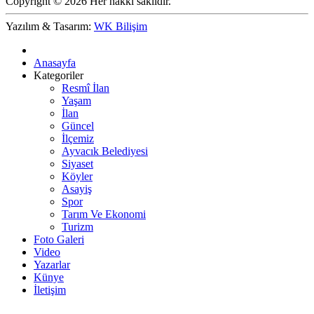
Copyright © 2026 Her hakkı saklıdır.
Yazılım & Tasarım:
WK Bilişim
Anasayfa
Kategoriler
Resmî İlan
Yaşam
İlan
Güncel
İlçemiz
Ayvacık Belediyesi
Siyaset
Köyler
Asayiş
Spor
Tarım Ve Ekonomi
Turizm
Foto Galeri
Video
Yazarlar
Künye
İletişim