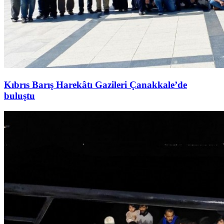
Kıbrıs Barış Harekâtı Gazileri Çanakkale’de
buluştu