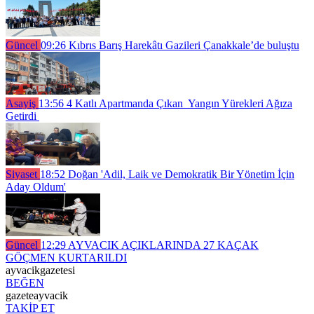
Güncel
09:26
Kıbrıs Barış Harekâtı Gazileri Çanakkale’de buluştu
Asayiş
13:56
4 Katlı Apartmanda Çıkan Yangın Yürekleri Ağıza
Getirdi
Siyaset
18:52
Doğan 'Adil, Laik ve Demokratik Bir Yönetim İçin
Aday Oldum'
Güncel
12:29
AYVACIK AÇIKLARINDA 27 KAÇAK
GÖÇMEN KURTARILDI
ayvacikgazetesi
BEĞEN
gazeteayvacik
TAKİP ET