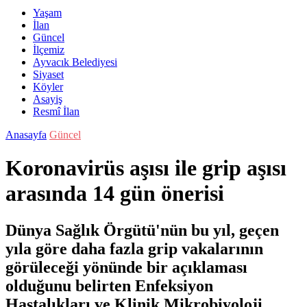
Yaşam
İlan
Güncel
İlçemiz
Ayvacık Belediyesi
Siyaset
Köyler
Asayiş
Resmî İlan
Anasayfa
Güncel
Koronavirüs aşısı ile grip aşısı
arasında 14 gün önerisi
Dünya Sağlık Örgütü'nün bu yıl, geçen
yıla göre daha fazla grip vakalarının
görüleceği yönünde bir açıklaması
olduğunu belirten Enfeksiyon
Hastalıkları ve Klinik Mikrobiyoloji