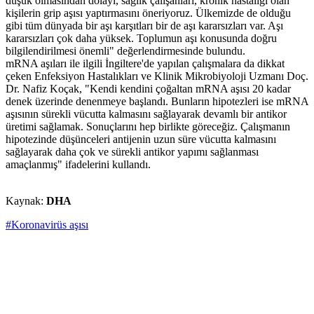
düşük olmasından dolayı, sağlık çalışanları, kronik hastalığı olan
kişilerin grip aşısı yaptırmasını öneriyoruz. Ülkemizde de olduğu
gibi tüm dünyada bir aşı karşıtları bir de aşı kararsızları var. Aşı
kararsızları çok daha yüksek. Toplumun aşı konusunda doğru
bilgilendirilmesi önemli" değerlendirmesinde bulundu.
mRNA aşıları ile ilgili İngiltere'de yapılan çalışmalara da dikkat
çeken Enfeksiyon Hastalıkları ve Klinik Mikrobiyoloji Uzmanı Doç.
Dr. Nafiz Koçak, "Kendi kendini çoğaltan mRNA aşısı 20 kadar
denek üzerinde denenmeye başlandı. Bunların hipotezleri ise mRNA
aşısının sürekli vücutta kalmasını sağlayarak devamlı bir antikor
üretimi sağlamak. Sonuçlarını hep birlikte göreceğiz. Çalışmanın
hipotezinde düşünceleri antijenin uzun süre vücutta kalmasını
sağlayarak daha çok ve sürekli antikor yapımı sağlanması
amaçlanmış" ifadelerini kullandı.
Kaynak:
DHA
#Koronavirüs aşısı